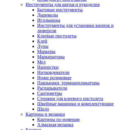
Инструменты для шитья и рукоделия
Бытовые инструменты
Дыроколы
Игольницы
Инструменты для установки кнопок и
люверсов
Клеевые пистолеты
Клей
Лупы
Маркеры
Маркираторы
Мел
Наперстки
Нитковдеватели
Ножи роликовые
Паяльники, термоаппликаторы
Распарыватели
Сантиметры
Стержни для клеевого пистолета
Швейные машинки и комплектующие
Шило
Картины и мозаики
Картины по номерам
Алмазная мозаика
Кнопки