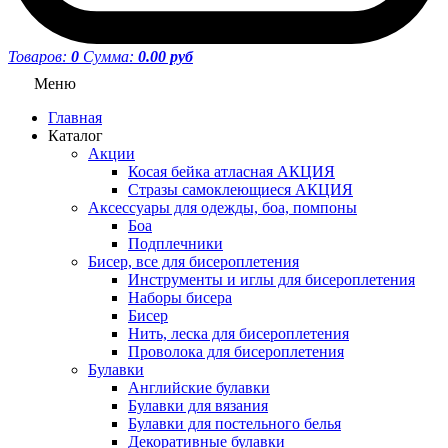
Товаров:
0
Сумма:
0.00 руб
Меню
Главная
Каталог
Акции
Косая бейка атласная АКЦИЯ
Стразы самоклеющиеся АКЦИЯ
Аксессуары для одежды, боа, помпоны
Боа
Подплечники
Бисер, все для бисероплетения
Инструменты и иглы для бисероплетения
Наборы бисера
Бисер
Нить, леска для бисероплетения
Проволока для бисероплетения
Булавки
Английские булавки
Булавки для вязания
Булавки для постельного белья
Декоративные булавки