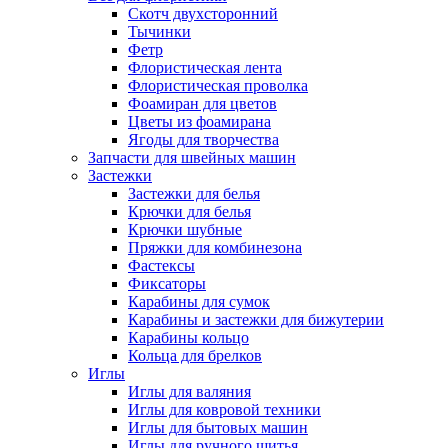
Скотч двухсторонний
Тычинки
Фетр
Флористическая лента
Флористическая проволка
Фоамиран для цветов
Цветы из фоамирана
Ягоды для творчества
Запчасти для швейных машин
Застежки
Застежки для белья
Крючки для белья
Крючки шубные
Пряжки для комбинезона
Фастексы
Фиксаторы
Карабины для сумок
Карабины и застежки для бижутерии
Карабины кольцо
Кольца для брелков
Иглы
Иглы для валяния
Иглы для ковровой техники
Иглы для бытовых машин
Иглы для ручного шитья