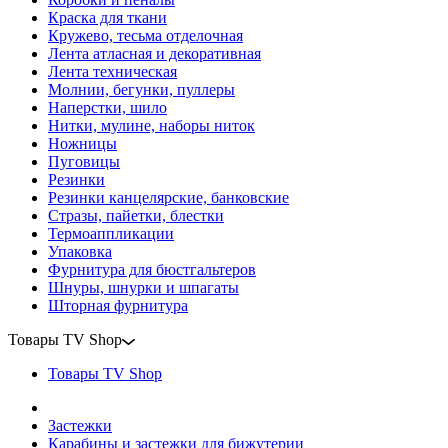
Краска для ткани
Кружево, тесьма отделочная
Лента атласная и декоративная
Лента техническая
Молнии, бегунки, пуллеры
Наперстки, шило
Нитки, мулине, наборы ниток
Ножницы
Пуговицы
Резинки
Резинки канцелярские, банковские
Стразы, пайетки, блестки
Термоаппликации
Упаковка
Фурнитура для бюстгальтеров
Шнуры, шнурки и шпагаты
Шторная фурнитура
Товары TV Shop
Товары TV Shop
Застежки
Карабины и застежки для бижутерии