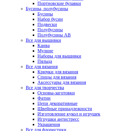
Портновские булавки
Бусины, полубусины
Бусины
Набор бусин
Подвески
Полубусины
Полубусины AB
Все для вышивки
Канва
Мулине
Наборы для вышивки
Пяльца
Все для вязания
Крючки для вязания
Спицы для вязания
Аксессуары для вязания
Все для творчества
Основы-заготовки
Фатин
Цепи декоративные
Швейные принадлежности
Изготовление кукол и игрушек
Игрушки антистресс
Украшения
Все для флористики