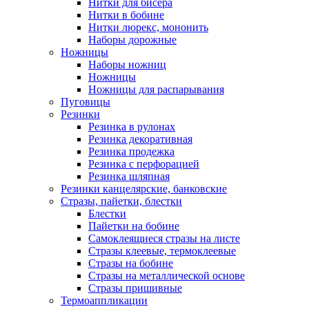
Нитки для бисера
Нитки в бобине
Нитки люрекс, мононить
Наборы дорожные
Ножницы
Наборы ножниц
Ножницы
Ножницы для распарывания
Пуговицы
Резинки
Резинка в рулонах
Резинка декоративная
Резинка продежка
Резинка с перфорацией
Резинка шляпная
Резинки канцелярские, банковские
Стразы, пайетки, блестки
Блестки
Пайетки на бобине
Самоклеящиеся стразы на листе
Стразы клеевые, термоклеевые
Стразы на бобине
Стразы на металлической основе
Стразы пришивные
Термоаппликации