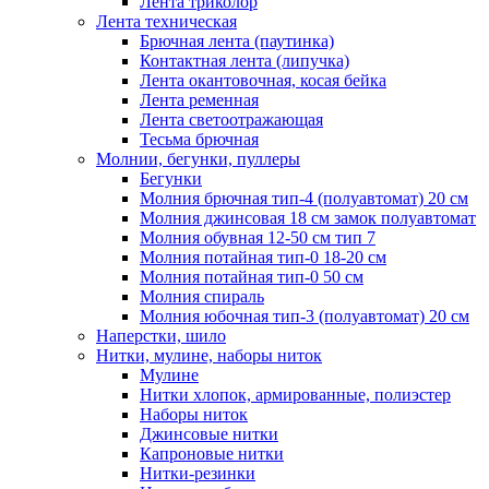
Лента триколор
Лента техническая
Брючная лента (паутинка)
Контактная лента (липучка)
Лента окантовочная, косая бейка
Лента ременная
Лента светоотражающая
Тесьма брючная
Молнии, бегунки, пуллеры
Бегунки
Молния брючная тип-4 (полуавтомат) 20 см
Молния джинсовая 18 см замок полуавтомат
Молния обувная 12-50 см тип 7
Молния потайная тип-0 18-20 см
Молния потайная тип-0 50 см
Молния спираль
Молния юбочная тип-3 (полуавтомат) 20 см
Наперстки, шило
Нитки, мулине, наборы ниток
Мулине
Нитки хлопок, армированные, полиэстер
Наборы ниток
Джинсовые нитки
Капроновые нитки
Нитки-резинки