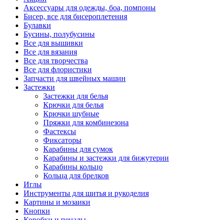
Аксессуары для одежды, боа, помпоны
Бисер, все для бисероплетения
Булавки
Бусины, полубусины
Все для вышивки
Все для вязания
Все для творчества
Все для флористики
Запчасти для швейных машин
Застежки
Застежки для белья
Крючки для белья
Крючки шубные
Пряжки для комбинезона
Фастексы
Фиксаторы
Карабины для сумок
Карабины и застежки для бижутерии
Карабины кольцо
Кольца для брелков
Иглы
Инструменты для шитья и рукоделия
Картины и мозаики
Кнопки
Коробки и пеналы