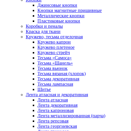
Джинсовые кнопки
Кнопки магнитные пришивные
Металлические кнопки
Пластиковые кнопки
Коробки и пеналы
Краска для ткани
Кружево, тесьма отделочная
Кружево капрон
Кружево плетеное
Кружево стрейч
Тесьма «Самоса»
Тесьма «Шанель»
Тесьма вьюнок
Тесьма вязаная (хлопок)
Тесьма декоративная
Тесьма лампасная
Шитье
Лента атласная и декоративная
Лента атласная
Лента декоративная
Лента капроновая
Лента металлизированная (парча)
Лента репсовая
Лента георгиевская