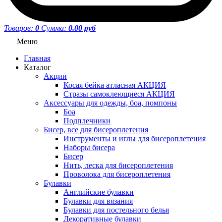
Товаров:
0
Сумма:
0.00 руб
Меню
Главная
Каталог
Акции
Косая бейка атласная АКЦИЯ
Стразы самоклеющиеся АКЦИЯ
Аксессуары для одежды, боа, помпоны
Боа
Подплечники
Бисер, все для бисероплетения
Инструменты и иглы для бисероплетения
Наборы бисера
Бисер
Нить, леска для бисероплетения
Проволока для бисероплетения
Булавки
Английские булавки
Булавки для вязания
Булавки для постельного белья
Декоративные булавки