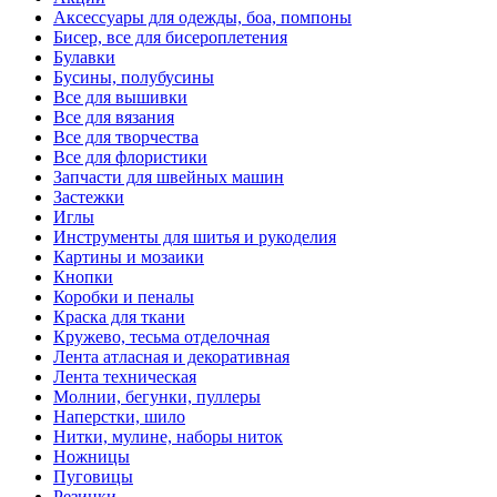
Аксессуары для одежды, боа, помпоны
Бисер, все для бисероплетения
Булавки
Бусины, полубусины
Все для вышивки
Все для вязания
Все для творчества
Все для флористики
Запчасти для швейных машин
Застежки
Иглы
Инструменты для шитья и рукоделия
Картины и мозаики
Кнопки
Коробки и пеналы
Краска для ткани
Кружево, тесьма отделочная
Лента атласная и декоративная
Лента техническая
Молнии, бегунки, пуллеры
Наперстки, шило
Нитки, мулине, наборы ниток
Ножницы
Пуговицы
Резинки