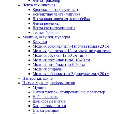
Лента триколор
Лента техническая
Брючная лента (паутинка)
Контактная лента (липучка)
Лента окантовочная, косая бейка
Лента ременная
Лента светоотражающая
Тесьма брючная
Молнии, бегунки, пуллеры
Бегунки
Молния брючная тип-4 (полуавтомат) 20 см
Молния джинсовая 18 см замок полуавтомат
Молния обувная 12-50 см тип 7
Молния потайная тип-0 18-20 см
Молния потайная тип-0 50 см
Молния спираль
Молния юбочная тип-3 (полуавтомат) 20 см
Наперстки, шило
Нитки, мулине, наборы ниток
Мулине
Нитки хлопок, армированные, полиэстер
Наборы ниток
Джинсовые нитки
Капроновые нитки
Нитки-резинки