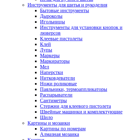
Инструменты для шитья и рукоделия
Бытовые инструменты
Дыроколы
Игольницы
Инструменты для установки кнопок и
люверсов
Клеевые пистолеты
Клей
Лупы
Маркеры
Маркираторы
Мел
Наперстки
Нитковдеватели
Ножи роликовые
Паяльники, термоаппликаторы
Распарыватели
Сантиметры
Стержни для клеевого пистолета
Швейные машинки и комплектующие
Шило
Картины и мозаики
Картины по номерам
Алмазная мозаика
Кнопки