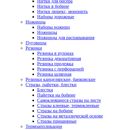
Нитки для бисера
Нитки в бобине
Нитки люрекс, мононить
Наборы дорожные
Ножницы
Наборы ножниц
Ножницы
Ножницы для распарывания
Пуговицы
Резинки
Резинка в рулонах
Резинка декоративная
Резинка продежка
Резинка с перфорацией
Резинка шляпная
Резинки канцелярские, банковские
Стразы, пайетки, блестки
Блестки
Пайетки на бобине
Самоклеящиеся стразы на листе
Стразы клеевые, термоклеевые
Стразы на бобине
Стразы на металлической основе
Стразы пришивные
Термоаппликации