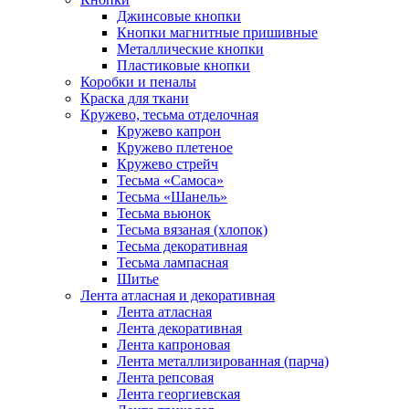
Джинсовые кнопки
Кнопки магнитные пришивные
Металлические кнопки
Пластиковые кнопки
Коробки и пеналы
Краска для ткани
Кружево, тесьма отделочная
Кружево капрон
Кружево плетеное
Кружево стрейч
Тесьма «Самоса»
Тесьма «Шанель»
Тесьма вьюнок
Тесьма вязаная (хлопок)
Тесьма декоративная
Тесьма лампасная
Шитье
Лента атласная и декоративная
Лента атласная
Лента декоративная
Лента капроновая
Лента металлизированная (парча)
Лента репсовая
Лента георгиевская