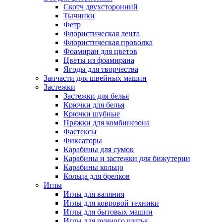
Скотч двухсторонний
Тычинки
Фетр
Флористическая лента
Флористическая проволка
Фоамиран для цветов
Цветы из фоамирана
Ягоды для творчества
Запчасти для швейных машин
Застежки
Застежки для белья
Крючки для белья
Крючки шубные
Пряжки для комбинезона
Фастексы
Фиксаторы
Карабины для сумок
Карабины и застежки для бижутерии
Карабины кольцо
Кольца для брелков
Иглы
Иглы для валяния
Иглы для ковровой техники
Иглы для бытовых машин
Иглы для ручного шитья