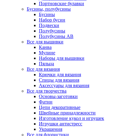
Портновские булавки
Бусины, полубусины
Бусины
Набор бусин
Подвески
Полубусины
Полубусины AB
Все для вышивки
Канва
Мулине
Наборы для вышивки
Пяльца
Все для вязания
Крючки для вязания
Спицы для вязания
Аксессуары для вязания
Все для творчества
Основы-заготовки
Фатин
Цепи декоративные
Швейные принадлежности
Изготовление кукол и игрушек
Игрушки антистресс
Украшения
Все для флористики