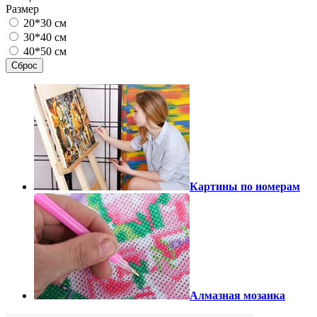
Размер
20*30 см
30*40 см
40*50 см
Сброс
Картины по номерам
Алмазная мозаика