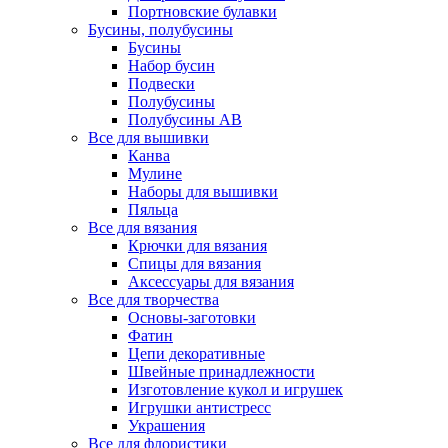
Портновские булавки
Бусины, полубусины
Бусины
Набор бусин
Подвески
Полубусины
Полубусины AB
Все для вышивки
Канва
Мулине
Наборы для вышивки
Пяльца
Все для вязания
Крючки для вязания
Спицы для вязания
Аксессуары для вязания
Все для творчества
Основы-заготовки
Фатин
Цепи декоративные
Швейные принадлежности
Изготовление кукол и игрушек
Игрушки антистресс
Украшения
Все для флористики