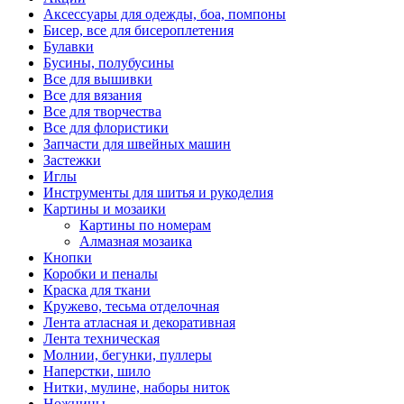
Аксессуары для одежды, боа, помпоны
Бисер, все для бисероплетения
Булавки
Бусины, полубусины
Все для вышивки
Все для вязания
Все для творчества
Все для флористики
Запчасти для швейных машин
Застежки
Иглы
Инструменты для шитья и рукоделия
Картины и мозаики
Картины по номерам
Алмазная мозаика
Кнопки
Коробки и пеналы
Краска для ткани
Кружево, тесьма отделочная
Лента атласная и декоративная
Лента техническая
Молнии, бегунки, пуллеры
Наперстки, шило
Нитки, мулине, наборы ниток
Ножницы