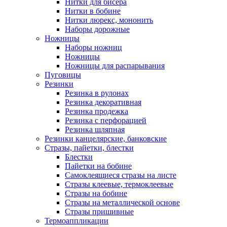
Нитки для бисера
Нитки в бобине
Нитки люрекс, мононить
Наборы дорожные
Ножницы
Наборы ножниц
Ножницы
Ножницы для распарывания
Пуговицы
Резинки
Резинка в рулонах
Резинка декоративная
Резинка продежка
Резинка с перфорацией
Резинка шляпная
Резинки канцелярские, банковские
Стразы, пайетки, блестки
Блестки
Пайетки на бобине
Самоклеящиеся стразы на листе
Стразы клеевые, термоклеевые
Стразы на бобине
Стразы на металлической основе
Стразы пришивные
Термоаппликации