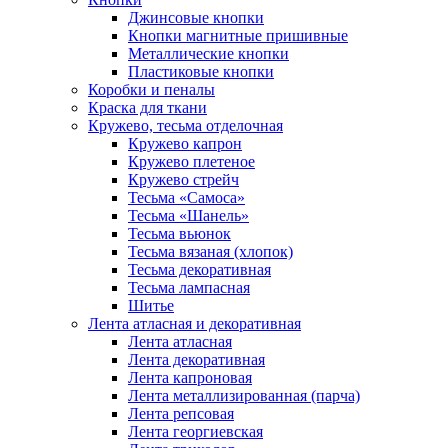
Джинсовые кнопки
Кнопки магнитные пришивные
Металлические кнопки
Пластиковые кнопки
Коробки и пеналы
Краска для ткани
Кружево, тесьма отделочная
Кружево капрон
Кружево плетеное
Кружево стрейч
Тесьма «Самоса»
Тесьма «Шанель»
Тесьма вьюнок
Тесьма вязаная (хлопок)
Тесьма декоративная
Тесьма лампасная
Шитье
Лента атласная и декоративная
Лента атласная
Лента декоративная
Лента капроновая
Лента металлизированная (парча)
Лента репсовая
Лента георгиевская