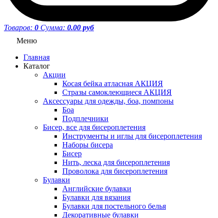
Товаров:
0
Сумма:
0.00 руб
Меню
Главная
Каталог
Акции
Косая бейка атласная АКЦИЯ
Стразы самоклеющиеся АКЦИЯ
Аксессуары для одежды, боа, помпоны
Боа
Подплечники
Бисер, все для бисероплетения
Инструменты и иглы для бисероплетения
Наборы бисера
Бисер
Нить, леска для бисероплетения
Проволока для бисероплетения
Булавки
Английские булавки
Булавки для вязания
Булавки для постельного белья
Декоративные булавки