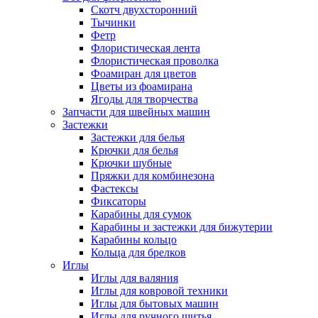
Скотч двухсторонний
Тычинки
Фетр
Флористическая лента
Флористическая проволка
Фоамиран для цветов
Цветы из фоамирана
Ягоды для творчества
Запчасти для швейных машин
Застежки
Застежки для белья
Крючки для белья
Крючки шубные
Пряжки для комбинезона
Фастексы
Фиксаторы
Карабины для сумок
Карабины и застежки для бижутерии
Карабины кольцо
Кольца для брелков
Иглы
Иглы для валяния
Иглы для ковровой техники
Иглы для бытовых машин
Иглы для ручного шитья