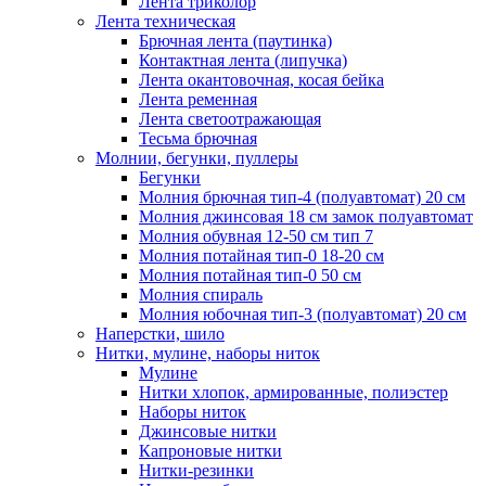
Лента триколор
Лента техническая
Брючная лента (паутинка)
Контактная лента (липучка)
Лента окантовочная, косая бейка
Лента ременная
Лента светоотражающая
Тесьма брючная
Молнии, бегунки, пуллеры
Бегунки
Молния брючная тип-4 (полуавтомат) 20 см
Молния джинсовая 18 см замок полуавтомат
Молния обувная 12-50 см тип 7
Молния потайная тип-0 18-20 см
Молния потайная тип-0 50 см
Молния спираль
Молния юбочная тип-3 (полуавтомат) 20 см
Наперстки, шило
Нитки, мулине, наборы ниток
Мулине
Нитки хлопок, армированные, полиэстер
Наборы ниток
Джинсовые нитки
Капроновые нитки
Нитки-резинки