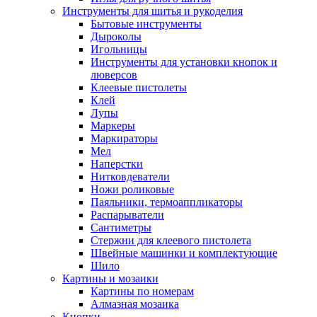
Инструменты для шитья и рукоделия
Бытовые инструменты
Дыроколы
Игольницы
Инструменты для установки кнопок и
люверсов
Клеевые пистолеты
Клей
Лупы
Маркеры
Маркираторы
Мел
Наперстки
Нитковдеватели
Ножи роликовые
Паяльники, термоаппликаторы
Распарыватели
Сантиметры
Стержни для клеевого пистолета
Швейные машинки и комплектующие
Шило
Картины и мозаики
Картины по номерам
Алмазная мозаика
Кнопки