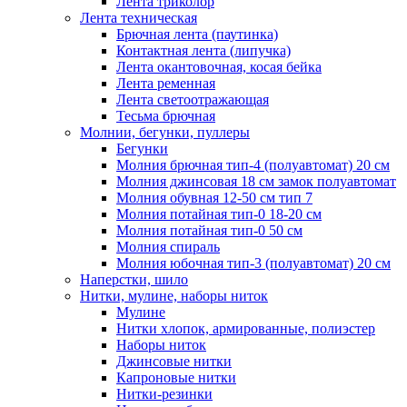
Лента триколор
Лента техническая
Брючная лента (паутинка)
Контактная лента (липучка)
Лента окантовочная, косая бейка
Лента ременная
Лента светоотражающая
Тесьма брючная
Молнии, бегунки, пуллеры
Бегунки
Молния брючная тип-4 (полуавтомат) 20 см
Молния джинсовая 18 см замок полуавтомат
Молния обувная 12-50 см тип 7
Молния потайная тип-0 18-20 см
Молния потайная тип-0 50 см
Молния спираль
Молния юбочная тип-3 (полуавтомат) 20 см
Наперстки, шило
Нитки, мулине, наборы ниток
Мулине
Нитки хлопок, армированные, полиэстер
Наборы ниток
Джинсовые нитки
Капроновые нитки
Нитки-резинки