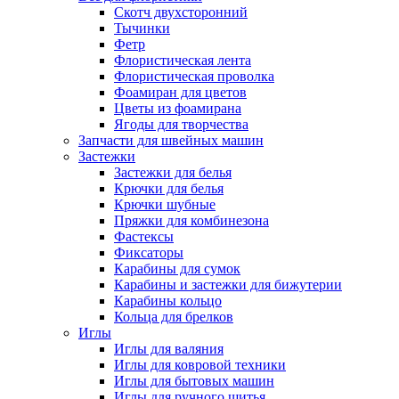
Скотч двухсторонний
Тычинки
Фетр
Флористическая лента
Флористическая проволка
Фоамиран для цветов
Цветы из фоамирана
Ягоды для творчества
Запчасти для швейных машин
Застежки
Застежки для белья
Крючки для белья
Крючки шубные
Пряжки для комбинезона
Фастексы
Фиксаторы
Карабины для сумок
Карабины и застежки для бижутерии
Карабины кольцо
Кольца для брелков
Иглы
Иглы для валяния
Иглы для ковровой техники
Иглы для бытовых машин
Иглы для ручного шитья