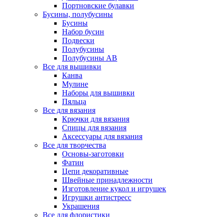
Портновские булавки
Бусины, полубусины
Бусины
Набор бусин
Подвески
Полубусины
Полубусины AB
Все для вышивки
Канва
Мулине
Наборы для вышивки
Пяльца
Все для вязания
Крючки для вязания
Спицы для вязания
Аксессуары для вязания
Все для творчества
Основы-заготовки
Фатин
Цепи декоративные
Швейные принадлежности
Изготовление кукол и игрушек
Игрушки антистресс
Украшения
Все для флористики