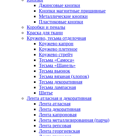
Джинсовые кнопки
Кнопки магнитные пришивные
Металлические кнопки
Пластиковые кнопки
Коробки и пеналы
Краска для ткани
Кружево, тесьма отделочная
Кружево капрон
Кружево плетеное
Кружево стрейч
Тесьма «Самоса»
Тесьма «Шанель»
Тесьма вьюнок
Тесьма вязаная (хлопок)
Тесьма декоративная
Тесьма лампасная
Шитье
Лента атласная и декоративная
Лента атласная
Лента декоративная
Лента капроновая
Лента металлизированная (парча)
Лента репсовая
Лента георгиевская