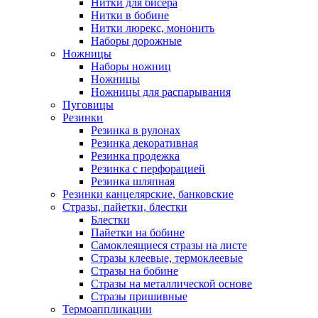
Нитки для бисера
Нитки в бобине
Нитки люрекс, мононить
Наборы дорожные
Ножницы
Наборы ножниц
Ножницы
Ножницы для распарывания
Пуговицы
Резинки
Резинка в рулонах
Резинка декоративная
Резинка продежка
Резинка с перфорацией
Резинка шляпная
Резинки канцелярские, банковские
Стразы, пайетки, блестки
Блестки
Пайетки на бобине
Самоклеящиеся стразы на листе
Стразы клеевые, термоклеевые
Стразы на бобине
Стразы на металлической основе
Стразы пришивные
Термоаппликации