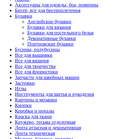
Аксессуары для одежды, боа, помпоны
Бисер, все для бисероплетения
Булавки
Английские булавки
Булавки для вязания
Булавки для постельного белья
Декоративные булавки
Портновские булавки
Бусины, полубусины
Все для вышивки
Все для вязания
Все для творчества
Все для флористики
Запчасти для швейных машин
Застежки
Иглы
Инструменты для шитья и рукоделия
Картины и мозаики
Кнопки
Коробки и пеналы
Краска для ткани
Кружево, тесьма отделочная
Лента атласная и декоративная
Лента техническая
Молнии, бегунки, пуллеры