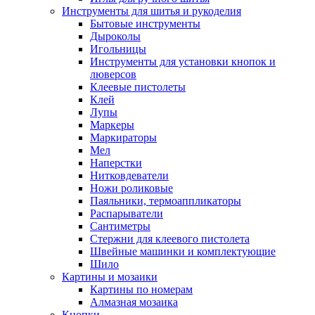
Инструменты для шитья и рукоделия
Бытовые инструменты
Дыроколы
Игольницы
Инструменты для установки кнопок и
люверсов
Клеевые пистолеты
Клей
Лупы
Маркеры
Маркираторы
Мел
Наперстки
Нитковдеватели
Ножи роликовые
Паяльники, термоаппликаторы
Распарыватели
Сантиметры
Стержни для клеевого пистолета
Швейные машинки и комплектующие
Шило
Картины и мозаики
Картины по номерам
Алмазная мозаика
Кнопки