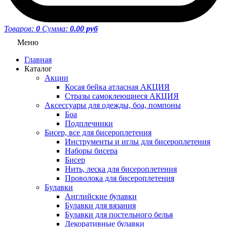
Товаров:
0
Сумма:
0.00 руб
Меню
Главная
Каталог
Акции
Косая бейка атласная АКЦИЯ
Стразы самоклеющиеся АКЦИЯ
Аксессуары для одежды, боа, помпоны
Боа
Подплечники
Бисер, все для бисероплетения
Инструменты и иглы для бисероплетения
Наборы бисера
Бисер
Нить, леска для бисероплетения
Проволока для бисероплетения
Булавки
Английские булавки
Булавки для вязания
Булавки для постельного белья
Декоративные булавки