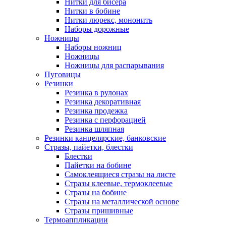
Нитки для бисера
Нитки в бобине
Нитки люрекс, мононить
Наборы дорожные
Ножницы
Наборы ножниц
Ножницы
Ножницы для распарывания
Пуговицы
Резинки
Резинка в рулонах
Резинка декоративная
Резинка продежка
Резинка с перфорацией
Резинка шляпная
Резинки канцелярские, банковские
Стразы, пайетки, блестки
Блестки
Пайетки на бобине
Самоклеящиеся стразы на листе
Стразы клеевые, термоклеевые
Стразы на бобине
Стразы на металлической основе
Стразы пришивные
Термоаппликации