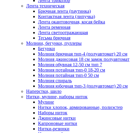
Лента триколор
Лента техническая
Брючная лента (паутинка)
Контактная лента (липучка)
Лента окантовочная, косая бейка
Лента ременная
Лента светоотражающая
Тесьма брючная
Молнии, бегунки, пуллеры
Бегунки
Молния брючная тип-4 (полуавтомат) 20 см
Молния джинсовая 18 см замок полуавтомат
Молния обувная 12-50 см тип 7
Молния потайная тип-0 18-20 см
Молния потайная тип-0 50 см
Молния спираль
Молния юбочная тип-3 (полуавтомат) 20 см
Наперстки, шило
Нитки, мулине, наборы ниток
Мулине
Нитки хлопок, армированные, полиэстер
Наборы ниток
Джинсовые нитки
Капроновые нитки
Нитки-резинки