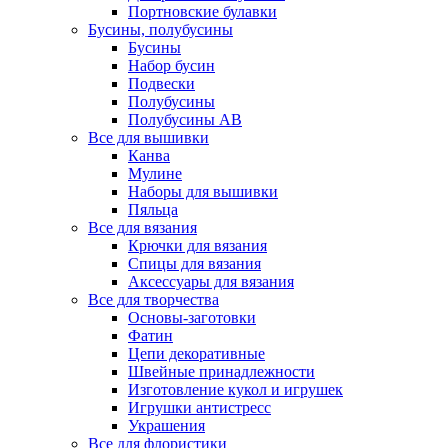
Портновские булавки
Бусины, полубусины
Бусины
Набор бусин
Подвески
Полубусины
Полубусины AB
Все для вышивки
Канва
Мулине
Наборы для вышивки
Пяльца
Все для вязания
Крючки для вязания
Спицы для вязания
Аксессуары для вязания
Все для творчества
Основы-заготовки
Фатин
Цепи декоративные
Швейные принадлежности
Изготовление кукол и игрушек
Игрушки антистресс
Украшения
Все для флористики