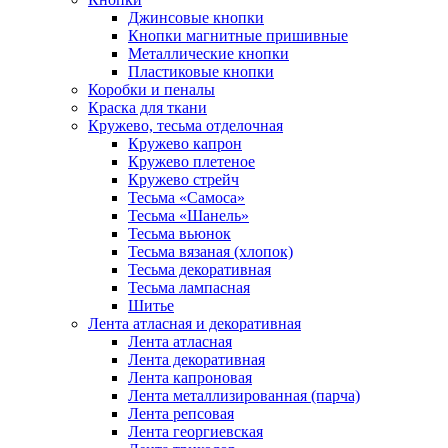
Джинсовые кнопки
Кнопки магнитные пришивные
Металлические кнопки
Пластиковые кнопки
Коробки и пеналы
Краска для ткани
Кружево, тесьма отделочная
Кружево капрон
Кружево плетеное
Кружево стрейч
Тесьма «Самоса»
Тесьма «Шанель»
Тесьма вьюнок
Тесьма вязаная (хлопок)
Тесьма декоративная
Тесьма лампасная
Шитье
Лента атласная и декоративная
Лента атласная
Лента декоративная
Лента капроновая
Лента металлизированная (парча)
Лента репсовая
Лента георгиевская