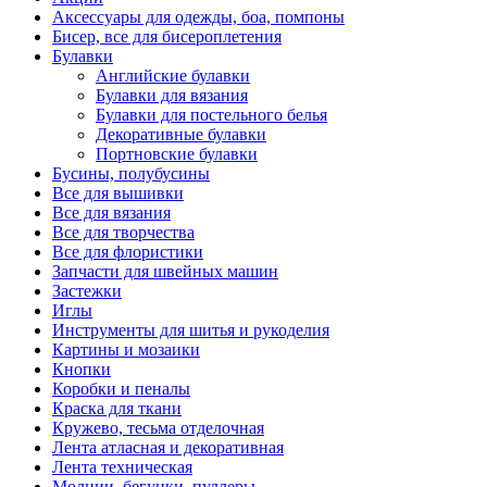
Аксессуары для одежды, боа, помпоны
Бисер, все для бисероплетения
Булавки
Английские булавки
Булавки для вязания
Булавки для постельного белья
Декоративные булавки
Портновские булавки
Бусины, полубусины
Все для вышивки
Все для вязания
Все для творчества
Все для флористики
Запчасти для швейных машин
Застежки
Иглы
Инструменты для шитья и рукоделия
Картины и мозаики
Кнопки
Коробки и пеналы
Краска для ткани
Кружево, тесьма отделочная
Лента атласная и декоративная
Лента техническая
Молнии, бегунки, пуллеры