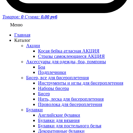
Товаров:
0
Сумма:
0.00 руб
Меню
Главная
Каталог
Акции
Косая бейка атласная АКЦИЯ
Стразы самоклеющиеся АКЦИЯ
Аксессуары для одежды, боа, помпоны
Боа
Подплечники
Бисер, все для бисероплетения
Инструменты и иглы для бисероплетения
Наборы бисера
Бисер
Нить, леска для бисероплетения
Проволока для бисероплетения
Булавки
Английские булавки
Булавки для вязания
Булавки для постельного белья
Декоративные булавки