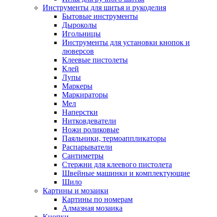
Инструменты для шитья и рукоделия
Бытовые инструменты
Дыроколы
Игольницы
Инструменты для установки кнопок и
люверсов
Клеевые пистолеты
Клей
Лупы
Маркеры
Маркираторы
Мел
Наперстки
Нитковдеватели
Ножи роликовые
Паяльники, термоаппликаторы
Распарыватели
Сантиметры
Стержни для клеевого пистолета
Швейные машинки и комплектующие
Шило
Картины и мозаики
Картины по номерам
Алмазная мозаика
Кнопки