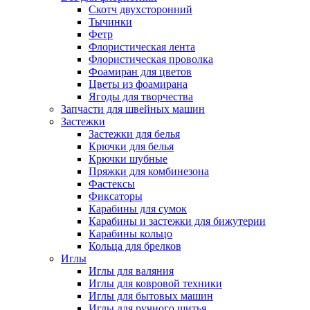
Скотч двухсторонний
Тычинки
Фетр
Флористическая лента
Флористическая проволка
Фоамиран для цветов
Цветы из фоамирана
Ягоды для творчества
Запчасти для швейных машин
Застежки
Застежки для белья
Крючки для белья
Крючки шубные
Пряжки для комбинезона
Фастексы
Фиксаторы
Карабины для сумок
Карабины и застежки для бижутерии
Карабины кольцо
Кольца для брелков
Иглы
Иглы для валяния
Иглы для ковровой техники
Иглы для бытовых машин
Иглы для ручного шитья