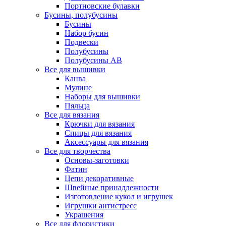
Портновские булавки
Бусины, полубусины
Бусины
Набор бусин
Подвески
Полубусины
Полубусины AB
Все для вышивки
Канва
Мулине
Наборы для вышивки
Пяльца
Все для вязания
Крючки для вязания
Спицы для вязания
Аксессуары для вязания
Все для творчества
Основы-заготовки
Фатин
Цепи декоративные
Швейные принадлежности
Изготовление кукол и игрушек
Игрушки антистресс
Украшения
Все для флористики