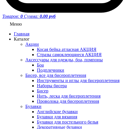
Товаров:
0
Сумма:
0.00 руб
Меню
Главная
Каталог
Акции
Косая бейка атласная АКЦИЯ
Стразы самоклеющиеся АКЦИЯ
Аксессуары для одежды, боа, помпоны
Боа
Подплечники
Бисер, все для бисероплетения
Инструменты и иглы для бисероплетения
Наборы бисера
Бисер
Нить, леска для бисероплетения
Проволока для бисероплетения
Булавки
Английские булавки
Булавки для вязания
Булавки для постельного белья
Декоративные булавки