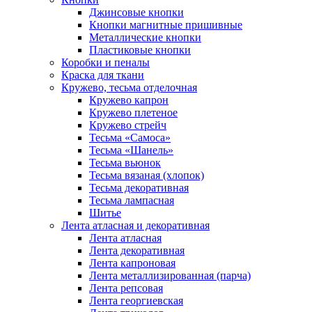
Джинсовые кнопки
Кнопки магнитные пришивные
Металлические кнопки
Пластиковые кнопки
Коробки и пеналы
Краска для ткани
Кружево, тесьма отделочная
Кружево капрон
Кружево плетеное
Кружево стрейч
Тесьма «Самоса»
Тесьма «Шанель»
Тесьма вьюнок
Тесьма вязаная (хлопок)
Тесьма декоративная
Тесьма лампасная
Шитье
Лента атласная и декоративная
Лента атласная
Лента декоративная
Лента капроновая
Лента металлизированная (парча)
Лента репсовая
Лента георгиевская