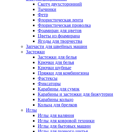
Скотч двухсторонний
Тычинки
Фетр
Флористическая лента
Флористическая проволка
Фоамиран для цветов
Цветы из фоамирана
Ягоды для творчества
Запчасти для швейных машин
Застежки
Застежки для белья
Крючки для белья
Крючки шубные
Пряжки для комбинезона
Фастексы
Фиксаторы
Карабины для сумок
Карабины и застежки для бижутерии
Карабины кольцо
Кольца для брелков
Иглы
Иглы для валяния
Иглы для ковровой техники
Иглы для бытовых машин
Иглы для ручного шитья