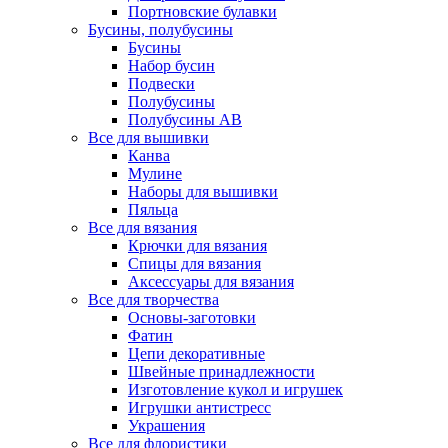
Портновские булавки
Бусины, полубусины
Бусины
Набор бусин
Подвески
Полубусины
Полубусины AB
Все для вышивки
Канва
Мулине
Наборы для вышивки
Пяльца
Все для вязания
Крючки для вязания
Спицы для вязания
Аксессуары для вязания
Все для творчества
Основы-заготовки
Фатин
Цепи декоративные
Швейные принадлежности
Изготовление кукол и игрушек
Игрушки антистресс
Украшения
Все для флористики