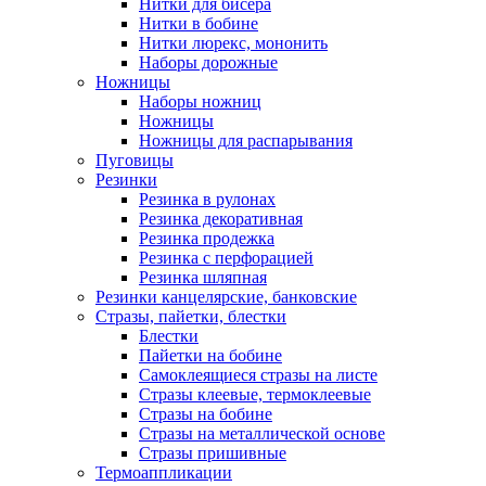
Нитки для бисера
Нитки в бобине
Нитки люрекс, мононить
Наборы дорожные
Ножницы
Наборы ножниц
Ножницы
Ножницы для распарывания
Пуговицы
Резинки
Резинка в рулонах
Резинка декоративная
Резинка продежка
Резинка с перфорацией
Резинка шляпная
Резинки канцелярские, банковские
Стразы, пайетки, блестки
Блестки
Пайетки на бобине
Самоклеящиеся стразы на листе
Стразы клеевые, термоклеевые
Стразы на бобине
Стразы на металлической основе
Стразы пришивные
Термоаппликации