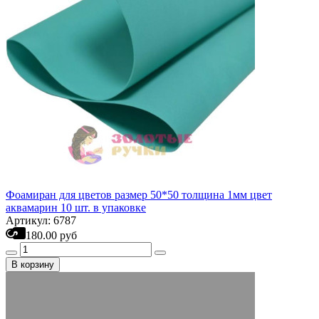
Фоамиран для цветов размер 50*50 толщина 1мм цвет
аквамарин 10 шт. в упаковке
Артикул: 6787
180.00 руб
В корзину