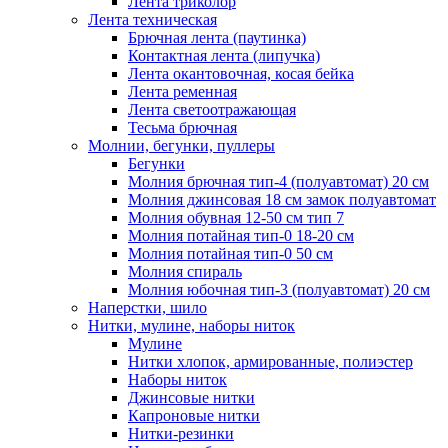
Лента триколор
Лента техническая
Брючная лента (паутинка)
Контактная лента (липучка)
Лента окантовочная, косая бейка
Лента ременная
Лента светоотражающая
Тесьма брючная
Молнии, бегунки, пуллеры
Бегунки
Молния брючная тип-4 (полуавтомат) 20 см
Молния джинсовая 18 см замок полуавтомат
Молния обувная 12-50 см тип 7
Молния потайная тип-0 18-20 см
Молния потайная тип-0 50 см
Молния спираль
Молния юбочная тип-3 (полуавтомат) 20 см
Наперстки, шило
Нитки, мулине, наборы ниток
Мулине
Нитки хлопок, армированные, полиэстер
Наборы ниток
Джинсовые нитки
Капроновые нитки
Нитки-резинки