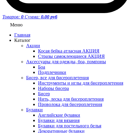
Товаров:
0
Сумма:
0.00 руб
Меню
Главная
Каталог
Акции
Косая бейка атласная АКЦИЯ
Стразы самоклеющиеся АКЦИЯ
Аксессуары для одежды, боа, помпоны
Боа
Подплечники
Бисер, все для бисероплетения
Инструменты и иглы для бисероплетения
Наборы бисера
Бисер
Нить, леска для бисероплетения
Проволока для бисероплетения
Булавки
Английские булавки
Булавки для вязания
Булавки для постельного белья
Декоративные булавки