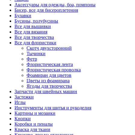
Аксессуары для одежды, боа, помпоны
Бисер, все для бисероплетения
Булавки
Бусины, полубусины
Все для вышивки
Все для вязания
Все для творчества
Все для флористики
Скотч двухсторонний
Тычинки
Фетр
Флористическая лента
Флористическая проволка
Фоамиран для цветов
Цветы из фоамирана
Ягоды для творчества
Запчасти для швейных машин
Застежки
Иглы
Инструменты для шитья и рукоделия
Картины и мозаики
Кнопки
Коробки и пеналы
Краска для ткани
Кружево, тесьма отделочная