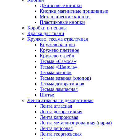
Джинсовые кнопки
Кнопки магнитные пришивные
Металлические кнопки
Пластиковые кнопки
Коробки и пеналы
Краска для ткани
Кружево, тесьма отделочная
Кружево капрон
Кружево плетеное
Кружево стрейч
Тесьма «Самоса»
Тесьма «Шанель»
Тесьма вьюнок
Тесьма вязаная (хлопок)
Тесьма декоративная
Тесьма лампасная
Шитье
Лента атласная и декоративная
Лента атласная
Лента декоративная
Лента капроновая
Лента металлизированная (парча)
Лента репсовая
Лента георгиевская