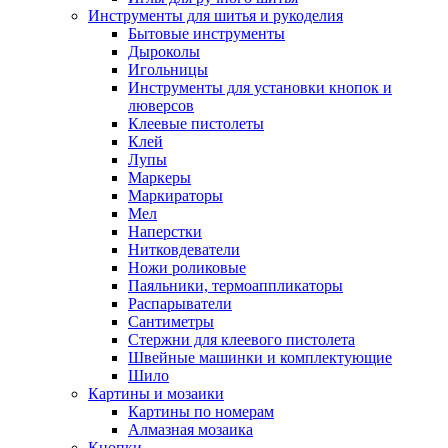
Инструменты для шитья и рукоделия
Бытовые инструменты
Дыроколы
Игольницы
Инструменты для установки кнопок и
люверсов
Клеевые пистолеты
Клей
Лупы
Маркеры
Маркираторы
Мел
Наперстки
Нитковдеватели
Ножи роликовые
Паяльники, термоаппликаторы
Распарыватели
Сантиметры
Стержни для клеевого пистолета
Швейные машинки и комплектующие
Шило
Картины и мозаики
Картины по номерам
Алмазная мозаика
Кнопки