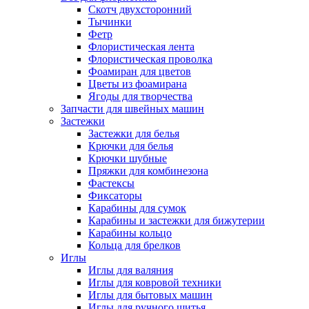
Скотч двухсторонний
Тычинки
Фетр
Флористическая лента
Флористическая проволка
Фоамиран для цветов
Цветы из фоамирана
Ягоды для творчества
Запчасти для швейных машин
Застежки
Застежки для белья
Крючки для белья
Крючки шубные
Пряжки для комбинезона
Фастексы
Фиксаторы
Карабины для сумок
Карабины и застежки для бижутерии
Карабины кольцо
Кольца для брелков
Иглы
Иглы для валяния
Иглы для ковровой техники
Иглы для бытовых машин
Иглы для ручного шитья