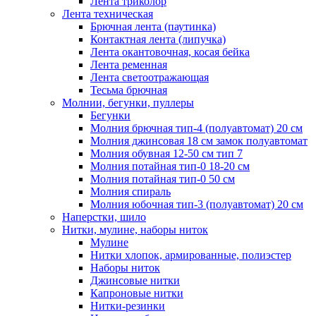
Лента триколор
Лента техническая
Брючная лента (паутинка)
Контактная лента (липучка)
Лента окантовочная, косая бейка
Лента ременная
Лента светоотражающая
Тесьма брючная
Молнии, бегунки, пуллеры
Бегунки
Молния брючная тип-4 (полуавтомат) 20 см
Молния джинсовая 18 см замок полуавтомат
Молния обувная 12-50 см тип 7
Молния потайная тип-0 18-20 см
Молния потайная тип-0 50 см
Молния спираль
Молния юбочная тип-3 (полуавтомат) 20 см
Наперстки, шило
Нитки, мулине, наборы ниток
Мулине
Нитки хлопок, армированные, полиэстер
Наборы ниток
Джинсовые нитки
Капроновые нитки
Нитки-резинки