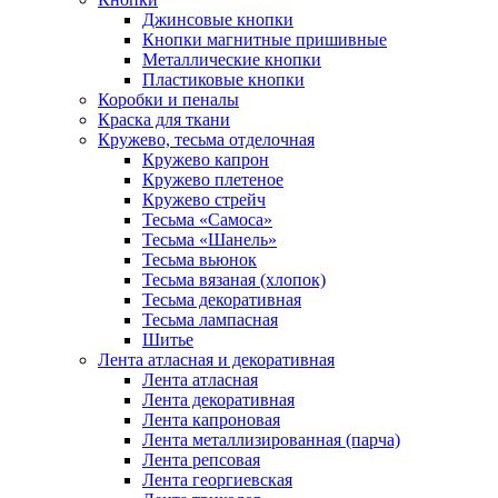
Джинсовые кнопки
Кнопки магнитные пришивные
Металлические кнопки
Пластиковые кнопки
Коробки и пеналы
Краска для ткани
Кружево, тесьма отделочная
Кружево капрон
Кружево плетеное
Кружево стрейч
Тесьма «Самоса»
Тесьма «Шанель»
Тесьма вьюнок
Тесьма вязаная (хлопок)
Тесьма декоративная
Тесьма лампасная
Шитье
Лента атласная и декоративная
Лента атласная
Лента декоративная
Лента капроновая
Лента металлизированная (парча)
Лента репсовая
Лента георгиевская