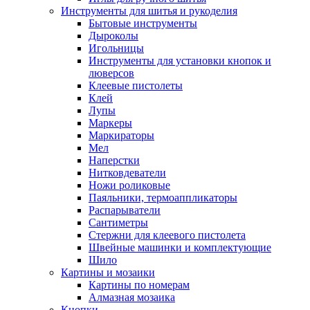
Инструменты для шитья и рукоделия
Бытовые инструменты
Дыроколы
Игольницы
Инструменты для установки кнопок и
люверсов
Клеевые пистолеты
Клей
Лупы
Маркеры
Маркираторы
Мел
Наперстки
Нитковдеватели
Ножи роликовые
Паяльники, термоаппликаторы
Распарыватели
Сантиметры
Стержни для клеевого пистолета
Швейные машинки и комплектующие
Шило
Картины и мозаики
Картины по номерам
Алмазная мозаика
Кнопки