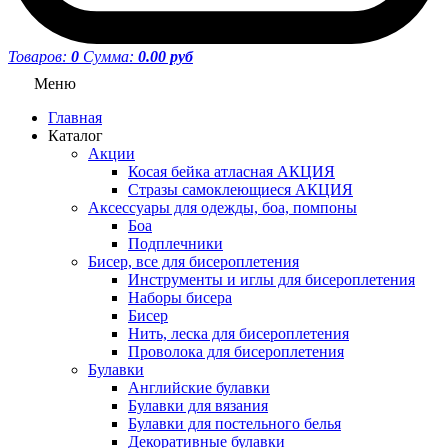
Товаров:
0
Сумма:
0.00 руб
Меню
Главная
Каталог
Акции
Косая бейка атласная АКЦИЯ
Стразы самоклеющиеся АКЦИЯ
Аксессуары для одежды, боа, помпоны
Боа
Подплечники
Бисер, все для бисероплетения
Инструменты и иглы для бисероплетения
Наборы бисера
Бисер
Нить, леска для бисероплетения
Проволока для бисероплетения
Булавки
Английские булавки
Булавки для вязания
Булавки для постельного белья
Декоративные булавки