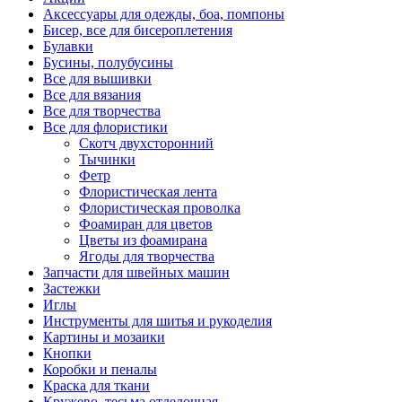
Аксессуары для одежды, боа, помпоны
Бисер, все для бисероплетения
Булавки
Бусины, полубусины
Все для вышивки
Все для вязания
Все для творчества
Все для флористики
Скотч двухсторонний
Тычинки
Фетр
Флористическая лента
Флористическая проволка
Фоамиран для цветов
Цветы из фоамирана
Ягоды для творчества
Запчасти для швейных машин
Застежки
Иглы
Инструменты для шитья и рукоделия
Картины и мозаики
Кнопки
Коробки и пеналы
Краска для ткани
Кружево, тесьма отделочная