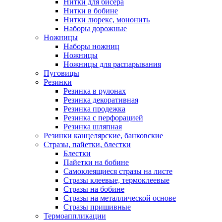
Нитки для бисера
Нитки в бобине
Нитки люрекс, мононить
Наборы дорожные
Ножницы
Наборы ножниц
Ножницы
Ножницы для распарывания
Пуговицы
Резинки
Резинка в рулонах
Резинка декоративная
Резинка продежка
Резинка с перфорацией
Резинка шляпная
Резинки канцелярские, банковские
Стразы, пайетки, блестки
Блестки
Пайетки на бобине
Самоклеящиеся стразы на листе
Стразы клеевые, термоклеевые
Стразы на бобине
Стразы на металлической основе
Стразы пришивные
Термоаппликации