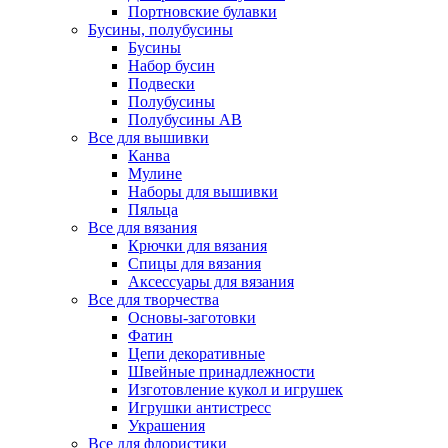
Портновские булавки
Бусины, полубусины
Бусины
Набор бусин
Подвески
Полубусины
Полубусины AB
Все для вышивки
Канва
Мулине
Наборы для вышивки
Пяльца
Все для вязания
Крючки для вязания
Спицы для вязания
Аксессуары для вязания
Все для творчества
Основы-заготовки
Фатин
Цепи декоративные
Швейные принадлежности
Изготовление кукол и игрушек
Игрушки антистресс
Украшения
Все для флористики