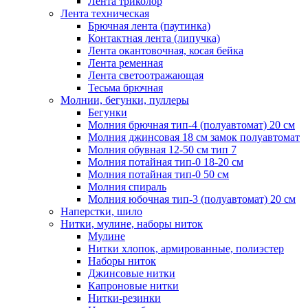
Лента триколор
Лента техническая
Брючная лента (паутинка)
Контактная лента (липучка)
Лента окантовочная, косая бейка
Лента ременная
Лента светоотражающая
Тесьма брючная
Молнии, бегунки, пуллеры
Бегунки
Молния брючная тип-4 (полуавтомат) 20 см
Молния джинсовая 18 см замок полуавтомат
Молния обувная 12-50 см тип 7
Молния потайная тип-0 18-20 см
Молния потайная тип-0 50 см
Молния спираль
Молния юбочная тип-3 (полуавтомат) 20 см
Наперстки, шило
Нитки, мулине, наборы ниток
Мулине
Нитки хлопок, армированные, полиэстер
Наборы ниток
Джинсовые нитки
Капроновые нитки
Нитки-резинки