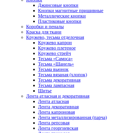
Джинсовые кнопки
Кнопки магнитные пришивные
Металлические кнопки
Пластиковые кнопки
Коробки и пеналы
Краска для ткани
Кружево, тесьма отделочная
Кружево капрон
Кружево плетеное
Кружево стрейч
Тесьма «Самоса»
Тесьма «Шанель»
Тесьма вьюнок
Тесьма вязаная (хлопок)
Тесьма декоративная
Тесьма лампасная
Шитье
Лента атласная и декоративная
Лента атласная
Лента декоративная
Лента капроновая
Лента металлизированная (парча)
Лента репсовая
Лента георгиевская