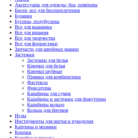
Аксессуары для одежды, боа, помпоны
Бисер, все для бисероплетения
Булавки
Бусины, полубусины
Все для вышивки
Все для вязания
Все для творчества
Все для флористики
Запчасти для швейных машин
Застежки
Застежки для белья
Крючки для белья
Крючки шубные
Пряжки для комбинезона
Фастексы
Фиксаторы
Карабины для сумок
Карабины и застежки для бижутерии
Карабины кольцо
Кольца для брелков
Иглы
Инструменты для шитья и рукоделия
Картины и мозаики
Кнопки
Коробки и пеналы