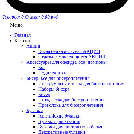
Товаров:
0
Сумма:
0.00 руб
Меню
Главная
Каталог
Акции
Косая бейка атласная АКЦИЯ
Стразы самоклеющиеся АКЦИЯ
Аксессуары для одежды, боа, помпоны
Боа
Подплечники
Бисер, все для бисероплетения
Инструменты и иглы для бисероплетения
Наборы бисера
Бисер
Нить, леска для бисероплетения
Проволока для бисероплетения
Булавки
Английские булавки
Булавки для вязания
Булавки для постельного белья
Декоративные булавки