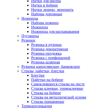
Нитки для бисера
Нитки в бобине
Нитки люрекс, мононить
Наборы дорожные
Ножницы
Наборы ножниц
Ножницы
Ножницы для распарывания
Пуговицы
Резинки
Резинка в рулонах
Резинка декоративная
Резинка продежка
Резинка с перфорацией
Резинка шляпная
Резинки канцелярские, банковские
Стразы, пайетки, блестки
Блестки
Пайетки на бобине
Самоклеящиеся стразы на листе
Стразы клеевые, термоклеевые
Стразы на бобине
Стразы на металлической основе
Стразы пришивные
Термоаппликации