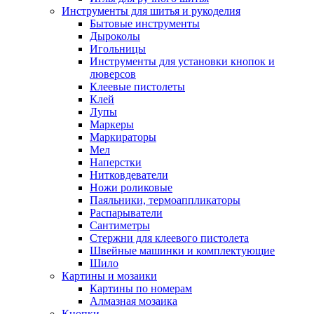
Инструменты для шитья и рукоделия
Бытовые инструменты
Дыроколы
Игольницы
Инструменты для установки кнопок и
люверсов
Клеевые пистолеты
Клей
Лупы
Маркеры
Маркираторы
Мел
Наперстки
Нитковдеватели
Ножи роликовые
Паяльники, термоаппликаторы
Распарыватели
Сантиметры
Стержни для клеевого пистолета
Швейные машинки и комплектующие
Шило
Картины и мозаики
Картины по номерам
Алмазная мозаика
Кнопки