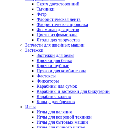
Скотч двухсторонний
Тычинки
Фетр
Флористическая лента
Флористическая проволка
Фоамиран для цветов
Цветы из фоамирана
Ягоды для творчества
Запчасти для швейных машин
Застежки
Застежки для белья
Крючки для белья
Крючки шубные
Пряжки для комбинезона
Фастексы
Фиксаторы
Карабины для сумок
Карабины и застежки для бижутерии
Карабины кольцо
Кольца для брелков
Иглы
Иглы для валяния
Иглы для ковровой техники
Иглы для бытовых машин
Иглы для ручного шитья