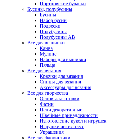
Портновские булавки
Бусины, полубусины
Бусины
Набор бусин
Подвески
Полубусины
Полубусины AB
Все для вышивки
Канва
Мулине
Наборы для вышивки
Пяльца
Все для вязания
Крючки для вязания
Спицы для вязания
Аксессуары для вязания
Все для творчества
Основы-заготовки
Фатин
Цепи декоративные
Швейные принадлежности
Изготовление кукол и игрушек
Игрушки антистресс
Украшения
Все для флористики