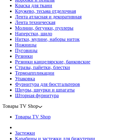
Краска для ткани
Кружево, тесьма отделочная
Лента атласная и декоративная
Лента техническая
Молнии, бегунки, пуллеры
Наперстки, шило
Нитки, мулине, наборы ниток
Ножницы
Пуговицы
Резинки
Резинки канцелярские, банковские
Стразы, пайетки, блестки
Термоаппликации
Упаковка
Фурнитура для бюстгальтеров
Шнуры, шнурки и шпагаты
Шторная фурнитура
Товары TV Shop
Товары TV Shop
Застежки
Карабины и застежки для бижутерии