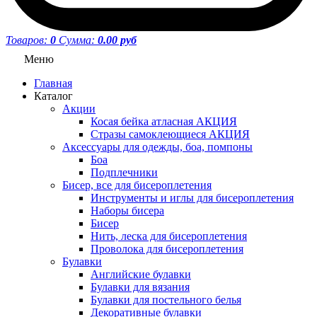
Товаров:
0
Сумма:
0.00 руб
Меню
Главная
Каталог
Акции
Косая бейка атласная АКЦИЯ
Стразы самоклеющиеся АКЦИЯ
Аксессуары для одежды, боа, помпоны
Боа
Подплечники
Бисер, все для бисероплетения
Инструменты и иглы для бисероплетения
Наборы бисера
Бисер
Нить, леска для бисероплетения
Проволока для бисероплетения
Булавки
Английские булавки
Булавки для вязания
Булавки для постельного белья
Декоративные булавки