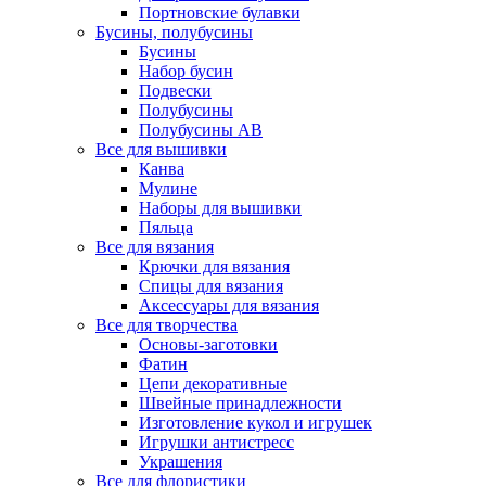
Портновские булавки
Бусины, полубусины
Бусины
Набор бусин
Подвески
Полубусины
Полубусины AB
Все для вышивки
Канва
Мулине
Наборы для вышивки
Пяльца
Все для вязания
Крючки для вязания
Спицы для вязания
Аксессуары для вязания
Все для творчества
Основы-заготовки
Фатин
Цепи декоративные
Швейные принадлежности
Изготовление кукол и игрушек
Игрушки антистресс
Украшения
Все для флористики