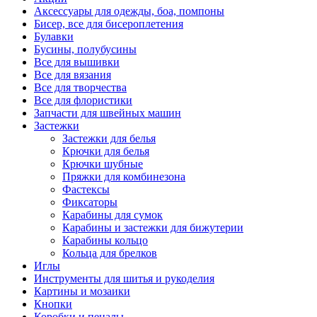
Аксессуары для одежды, боа, помпоны
Бисер, все для бисероплетения
Булавки
Бусины, полубусины
Все для вышивки
Все для вязания
Все для творчества
Все для флористики
Запчасти для швейных машин
Застежки
Застежки для белья
Крючки для белья
Крючки шубные
Пряжки для комбинезона
Фастексы
Фиксаторы
Карабины для сумок
Карабины и застежки для бижутерии
Карабины кольцо
Кольца для брелков
Иглы
Инструменты для шитья и рукоделия
Картины и мозаики
Кнопки
Коробки и пеналы