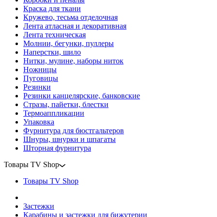
Краска для ткани
Кружево, тесьма отделочная
Лента атласная и декоративная
Лента техническая
Молнии, бегунки, пуллеры
Наперстки, шило
Нитки, мулине, наборы ниток
Ножницы
Пуговицы
Резинки
Резинки канцелярские, банковские
Стразы, пайетки, блестки
Термоаппликации
Упаковка
Фурнитура для бюстгальтеров
Шнуры, шнурки и шпагаты
Шторная фурнитура
Товары TV Shop
Товары TV Shop
Застежки
Карабины и застежки для бижутерии