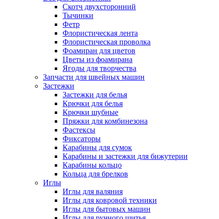
Скотч двухсторонний
Тычинки
Фетр
Флористическая лента
Флористическая проволка
Фоамиран для цветов
Цветы из фоамирана
Ягоды для творчества
Запчасти для швейных машин
Застежки
Застежки для белья
Крючки для белья
Крючки шубные
Пряжки для комбинезона
Фастексы
Фиксаторы
Карабины для сумок
Карабины и застежки для бижутерии
Карабины кольцо
Кольца для брелков
Иглы
Иглы для валяния
Иглы для ковровой техники
Иглы для бытовых машин
Иглы для ручного шитья