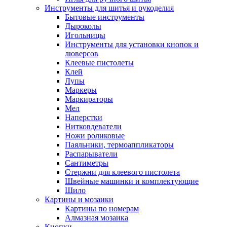
Инструменты для шитья и рукоделия
Бытовые инструменты
Дыроколы
Игольницы
Инструменты для установки кнопок и
люверсов
Клеевые пистолеты
Клей
Лупы
Маркеры
Маркираторы
Мел
Наперстки
Нитковдеватели
Ножи роликовые
Паяльники, термоаппликаторы
Распарыватели
Сантиметры
Стержни для клеевого пистолета
Швейные машинки и комплектующие
Шило
Картины и мозаики
Картины по номерам
Алмазная мозаика
Кнопки