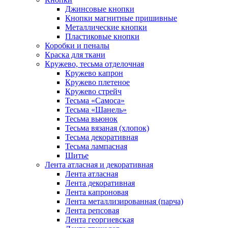
Джинсовые кнопки
Кнопки магнитные пришивные
Металлические кнопки
Пластиковые кнопки
Коробки и пеналы
Краска для ткани
Кружево, тесьма отделочная
Кружево капрон
Кружево плетеное
Кружево стрейч
Тесьма «Самоса»
Тесьма «Шанель»
Тесьма вьюнок
Тесьма вязаная (хлопок)
Тесьма декоративная
Тесьма лампасная
Шитье
Лента атласная и декоративная
Лента атласная
Лента декоративная
Лента капроновая
Лента металлизированная (парча)
Лента репсовая
Лента георгиевская