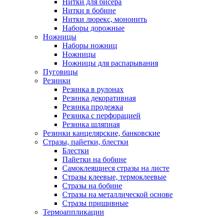
Нитки для бисера
Нитки в бобине
Нитки люрекс, мононить
Наборы дорожные
Ножницы
Наборы ножниц
Ножницы
Ножницы для распарывания
Пуговицы
Резинки
Резинка в рулонах
Резинка декоративная
Резинка продежка
Резинка с перфорацией
Резинка шляпная
Резинки канцелярские, банковские
Стразы, пайетки, блестки
Блестки
Пайетки на бобине
Самоклеящиеся стразы на листе
Стразы клеевые, термоклеевые
Стразы на бобине
Стразы на металлической основе
Стразы пришивные
Термоаппликации