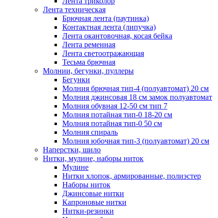
Лента триколор
Лента техническая
Брючная лента (паутинка)
Контактная лента (липучка)
Лента окантовочная, косая бейка
Лента ременная
Лента светоотражающая
Тесьма брючная
Молнии, бегунки, пуллеры
Бегунки
Молния брючная тип-4 (полуавтомат) 20 см
Молния джинсовая 18 см замок полуавтомат
Молния обувная 12-50 см тип 7
Молния потайная тип-0 18-20 см
Молния потайная тип-0 50 см
Молния спираль
Молния юбочная тип-3 (полуавтомат) 20 см
Наперстки, шило
Нитки, мулине, наборы ниток
Мулине
Нитки хлопок, армированные, полиэстер
Наборы ниток
Джинсовые нитки
Капроновые нитки
Нитки-резинки