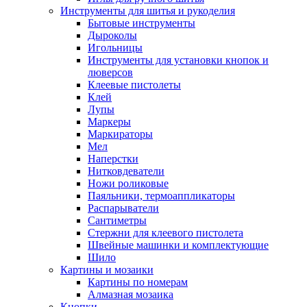
Инструменты для шитья и рукоделия
Бытовые инструменты
Дыроколы
Игольницы
Инструменты для установки кнопок и
люверсов
Клеевые пистолеты
Клей
Лупы
Маркеры
Маркираторы
Мел
Наперстки
Нитковдеватели
Ножи роликовые
Паяльники, термоаппликаторы
Распарыватели
Сантиметры
Стержни для клеевого пистолета
Швейные машинки и комплектующие
Шило
Картины и мозаики
Картины по номерам
Алмазная мозаика
Кнопки