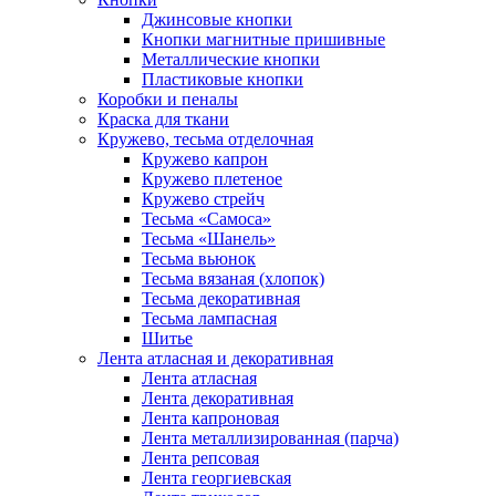
Джинсовые кнопки
Кнопки магнитные пришивные
Металлические кнопки
Пластиковые кнопки
Коробки и пеналы
Краска для ткани
Кружево, тесьма отделочная
Кружево капрон
Кружево плетеное
Кружево стрейч
Тесьма «Самоса»
Тесьма «Шанель»
Тесьма вьюнок
Тесьма вязаная (хлопок)
Тесьма декоративная
Тесьма лампасная
Шитье
Лента атласная и декоративная
Лента атласная
Лента декоративная
Лента капроновая
Лента металлизированная (парча)
Лента репсовая
Лента георгиевская