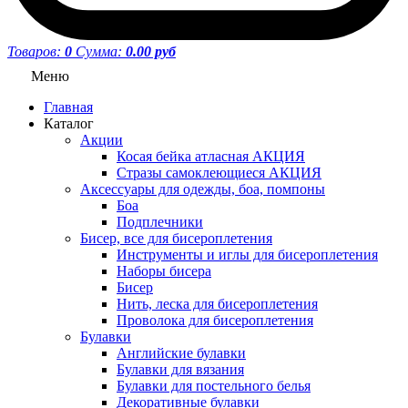
Товаров:
0
Сумма:
0.00 руб
Меню
Главная
Каталог
Акции
Косая бейка атласная АКЦИЯ
Стразы самоклеющиеся АКЦИЯ
Аксессуары для одежды, боа, помпоны
Боа
Подплечники
Бисер, все для бисероплетения
Инструменты и иглы для бисероплетения
Наборы бисера
Бисер
Нить, леска для бисероплетения
Проволока для бисероплетения
Булавки
Английские булавки
Булавки для вязания
Булавки для постельного белья
Декоративные булавки