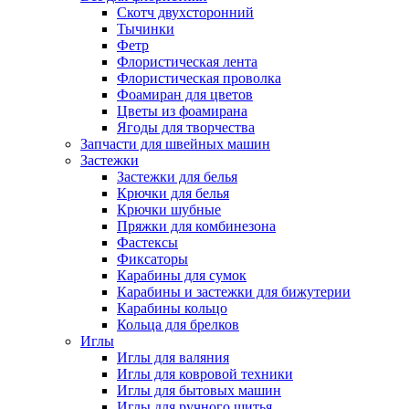
Скотч двухсторонний
Тычинки
Фетр
Флористическая лента
Флористическая проволка
Фоамиран для цветов
Цветы из фоамирана
Ягоды для творчества
Запчасти для швейных машин
Застежки
Застежки для белья
Крючки для белья
Крючки шубные
Пряжки для комбинезона
Фастексы
Фиксаторы
Карабины для сумок
Карабины и застежки для бижутерии
Карабины кольцо
Кольца для брелков
Иглы
Иглы для валяния
Иглы для ковровой техники
Иглы для бытовых машин
Иглы для ручного шитья