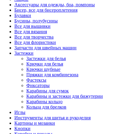
Аксессуары для одежды, боа, помпоны
Бисер, все для бисероплетения
Булавки
Бусины, полубусины
Все для вышивки
Все для вязания
Все для творчества
Все для флористики
Запчасти для швейных машин
Застежки
Застежки для белья
Крючки для белья
Крючки шубные
Пряжки для комбинезона
Фастексы
Фиксаторы
Карабины для сумок
Карабины и застежки для бижутерии
Карабины кольцо
Кольца для брелков
Иглы
Инструменты для шитья и рукоделия
Картины и мозаики
Кнопки
Коробки и пеналы