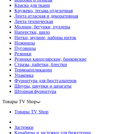
Краска для ткани
Кружево, тесьма отделочная
Лента атласная и декоративная
Лента техническая
Молнии, бегунки, пуллеры
Наперстки, шило
Нитки, мулине, наборы ниток
Ножницы
Пуговицы
Резинки
Резинки канцелярские, банковские
Стразы, пайетки, блестки
Термоаппликации
Упаковка
Фурнитура для бюстгальтеров
Шнуры, шнурки и шпагаты
Шторная фурнитура
Товары TV Shop
Товары TV Shop
Застежки
Карабины и застежки для бижутерии