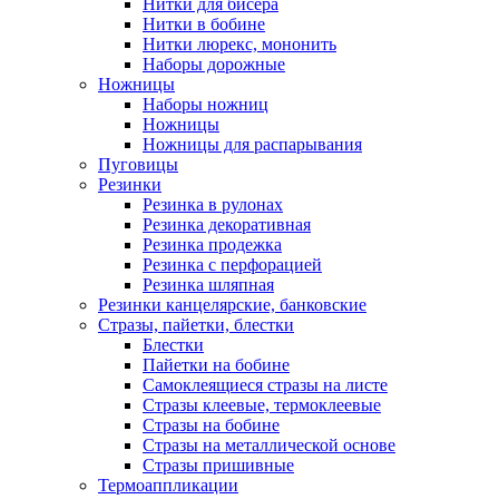
Нитки для бисера
Нитки в бобине
Нитки люрекс, мононить
Наборы дорожные
Ножницы
Наборы ножниц
Ножницы
Ножницы для распарывания
Пуговицы
Резинки
Резинка в рулонах
Резинка декоративная
Резинка продежка
Резинка с перфорацией
Резинка шляпная
Резинки канцелярские, банковские
Стразы, пайетки, блестки
Блестки
Пайетки на бобине
Самоклеящиеся стразы на листе
Стразы клеевые, термоклеевые
Стразы на бобине
Стразы на металлической основе
Стразы пришивные
Термоаппликации