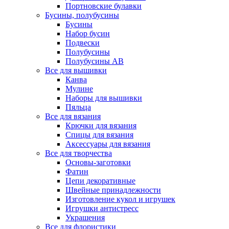
Портновские булавки
Бусины, полубусины
Бусины
Набор бусин
Подвески
Полубусины
Полубусины AB
Все для вышивки
Канва
Мулине
Наборы для вышивки
Пяльца
Все для вязания
Крючки для вязания
Спицы для вязания
Аксессуары для вязания
Все для творчества
Основы-заготовки
Фатин
Цепи декоративные
Швейные принадлежности
Изготовление кукол и игрушек
Игрушки антистресс
Украшения
Все для флористики