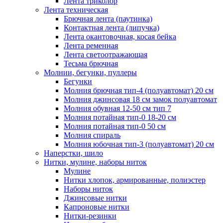
Лента триколор
Лента техническая
Брючная лента (паутинка)
Контактная лента (липучка)
Лента окантовочная, косая бейка
Лента ременная
Лента светоотражающая
Тесьма брючная
Молнии, бегунки, пуллеры
Бегунки
Молния брючная тип-4 (полуавтомат) 20 см
Молния джинсовая 18 см замок полуавтомат
Молния обувная 12-50 см тип 7
Молния потайная тип-0 18-20 см
Молния потайная тип-0 50 см
Молния спираль
Молния юбочная тип-3 (полуавтомат) 20 см
Наперстки, шило
Нитки, мулине, наборы ниток
Мулине
Нитки хлопок, армированные, полиэстер
Наборы ниток
Джинсовые нитки
Капроновые нитки
Нитки-резинки