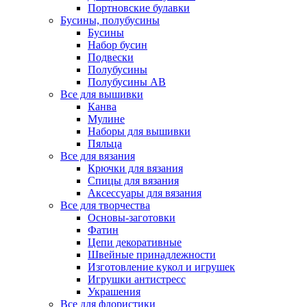
Портновские булавки
Бусины, полубусины
Бусины
Набор бусин
Подвески
Полубусины
Полубусины AB
Все для вышивки
Канва
Мулине
Наборы для вышивки
Пяльца
Все для вязания
Крючки для вязания
Спицы для вязания
Аксессуары для вязания
Все для творчества
Основы-заготовки
Фатин
Цепи декоративные
Швейные принадлежности
Изготовление кукол и игрушек
Игрушки антистресс
Украшения
Все для флористики