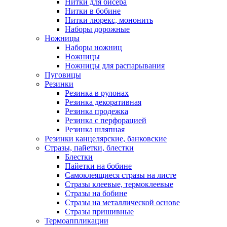
Нитки для бисера
Нитки в бобине
Нитки люрекс, мононить
Наборы дорожные
Ножницы
Наборы ножниц
Ножницы
Ножницы для распарывания
Пуговицы
Резинки
Резинка в рулонах
Резинка декоративная
Резинка продежка
Резинка с перфорацией
Резинка шляпная
Резинки канцелярские, банковские
Стразы, пайетки, блестки
Блестки
Пайетки на бобине
Самоклеящиеся стразы на листе
Стразы клеевые, термоклеевые
Стразы на бобине
Стразы на металлической основе
Стразы пришивные
Термоаппликации