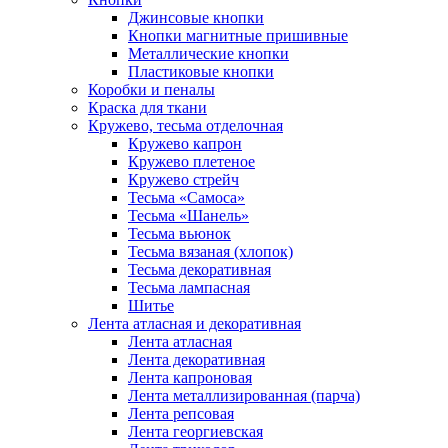
Джинсовые кнопки
Кнопки магнитные пришивные
Металлические кнопки
Пластиковые кнопки
Коробки и пеналы
Краска для ткани
Кружево, тесьма отделочная
Кружево капрон
Кружево плетеное
Кружево стрейч
Тесьма «Самоса»
Тесьма «Шанель»
Тесьма вьюнок
Тесьма вязаная (хлопок)
Тесьма декоративная
Тесьма лампасная
Шитье
Лента атласная и декоративная
Лента атласная
Лента декоративная
Лента капроновая
Лента металлизированная (парча)
Лента репсовая
Лента георгиевская