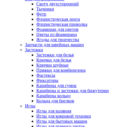
Скотч двухсторонний
Тычинки
Фетр
Флористическая лента
Флористическая проволка
Фоамиран для цветов
Цветы из фоамирана
Ягоды для творчества
Запчасти для швейных машин
Застежки
Застежки для белья
Крючки для белья
Крючки шубные
Пряжки для комбинезона
Фастексы
Фиксаторы
Карабины для сумок
Карабины и застежки для бижутерии
Карабины кольцо
Кольца для брелков
Иглы
Иглы для валяния
Иглы для ковровой техники
Иглы для бытовых машин
Иглы для ручного шитья