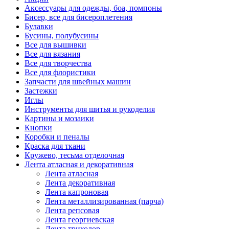
Аксессуары для одежды, боа, помпоны
Бисер, все для бисероплетения
Булавки
Бусины, полубусины
Все для вышивки
Все для вязания
Все для творчества
Все для флористики
Запчасти для швейных машин
Застежки
Иглы
Инструменты для шитья и рукоделия
Картины и мозаики
Кнопки
Коробки и пеналы
Краска для ткани
Кружево, тесьма отделочная
Лента атласная и декоративная
Лента атласная
Лента декоративная
Лента капроновая
Лента металлизированная (парча)
Лента репсовая
Лента георгиевская
Лента триколор