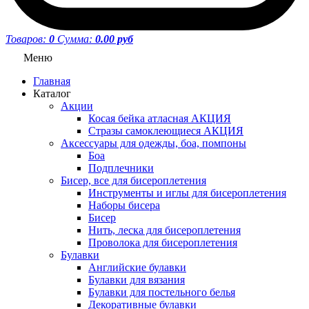
Товаров:
0
Сумма:
0.00 руб
Меню
Главная
Каталог
Акции
Косая бейка атласная АКЦИЯ
Стразы самоклеющиеся АКЦИЯ
Аксессуары для одежды, боа, помпоны
Боа
Подплечники
Бисер, все для бисероплетения
Инструменты и иглы для бисероплетения
Наборы бисера
Бисер
Нить, леска для бисероплетения
Проволока для бисероплетения
Булавки
Английские булавки
Булавки для вязания
Булавки для постельного белья
Декоративные булавки