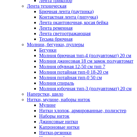
Лента триколор
Лента техническая
Брючная лента (паутинка)
Контактная лента (липучка)
Лента окантовочная, косая бейка
Лента ременная
Лента светоотражающая
Тесьма брючная
Молнии, бегунки, пуллеры
Бегунки
Молния брючная тип-4 (полуавтомат) 20 см
Молния джинсовая 18 см замок полуавтомат
Молния обувная 12-50 см тип 7
Молния потайная тип-0 18-20 см
Молния потайная тип-0 50 см
Молния спираль
Молния юбочная тип-3 (полуавтомат) 20 см
Наперстки, шило
Нитки, мулине, наборы ниток
Мулине
Нитки хлопок, армированные, полиэстер
Наборы ниток
Джинсовые нитки
Капроновые нитки
Нитки-резинки