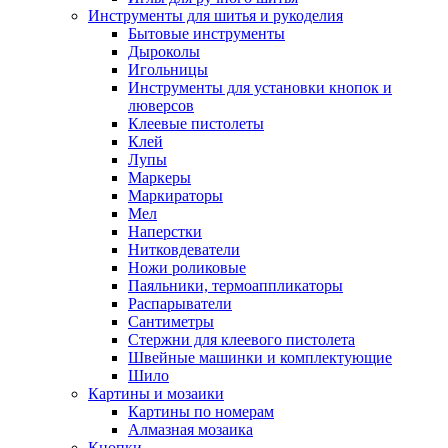
Инструменты для шитья и рукоделия
Бытовые инструменты
Дыроколы
Игольницы
Инструменты для установки кнопок и
люверсов
Клеевые пистолеты
Клей
Лупы
Маркеры
Маркираторы
Мел
Наперстки
Нитковдеватели
Ножи роликовые
Паяльники, термоаппликаторы
Распарыватели
Сантиметры
Стержни для клеевого пистолета
Швейные машинки и комплектующие
Шило
Картины и мозаики
Картины по номерам
Алмазная мозаика
Кнопки