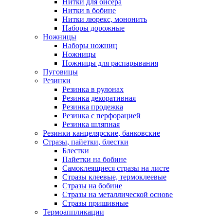
Нитки для бисера
Нитки в бобине
Нитки люрекс, мононить
Наборы дорожные
Ножницы
Наборы ножниц
Ножницы
Ножницы для распарывания
Пуговицы
Резинки
Резинка в рулонах
Резинка декоративная
Резинка продежка
Резинка с перфорацией
Резинка шляпная
Резинки канцелярские, банковские
Стразы, пайетки, блестки
Блестки
Пайетки на бобине
Самоклеящиеся стразы на листе
Стразы клеевые, термоклеевые
Стразы на бобине
Стразы на металлической основе
Стразы пришивные
Термоаппликации