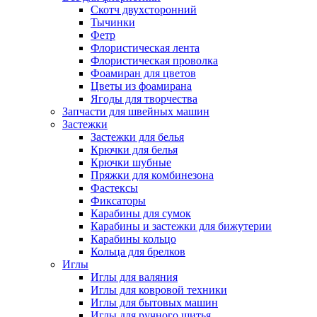
Скотч двухсторонний
Тычинки
Фетр
Флористическая лента
Флористическая проволка
Фоамиран для цветов
Цветы из фоамирана
Ягоды для творчества
Запчасти для швейных машин
Застежки
Застежки для белья
Крючки для белья
Крючки шубные
Пряжки для комбинезона
Фастексы
Фиксаторы
Карабины для сумок
Карабины и застежки для бижутерии
Карабины кольцо
Кольца для брелков
Иглы
Иглы для валяния
Иглы для ковровой техники
Иглы для бытовых машин
Иглы для ручного шитья