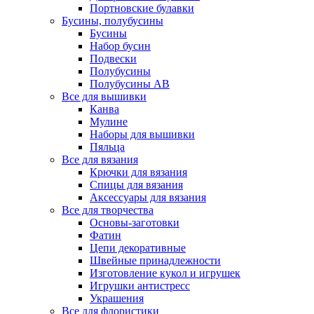
Портновские булавки
Бусины, полубусины
Бусины
Набор бусин
Подвески
Полубусины
Полубусины AB
Все для вышивки
Канва
Мулине
Наборы для вышивки
Пяльца
Все для вязания
Крючки для вязания
Спицы для вязания
Аксессуары для вязания
Все для творчества
Основы-заготовки
Фатин
Цепи декоративные
Швейные принадлежности
Изготовление кукол и игрушек
Игрушки антистресс
Украшения
Все для флористики