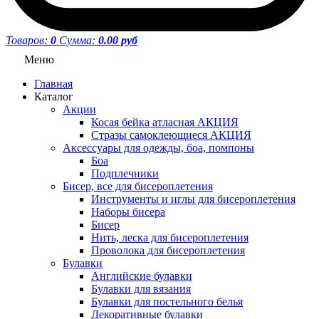
Товаров:
0
Сумма:
0.00 руб
Меню
Главная
Каталог
Акции
Косая бейка атласная АКЦИЯ
Стразы самоклеющиеся АКЦИЯ
Аксессуары для одежды, боа, помпоны
Боа
Подплечники
Бисер, все для бисероплетения
Инструменты и иглы для бисероплетения
Наборы бисера
Бисер
Нить, леска для бисероплетения
Проволока для бисероплетения
Булавки
Английские булавки
Булавки для вязания
Булавки для постельного белья
Декоративные булавки