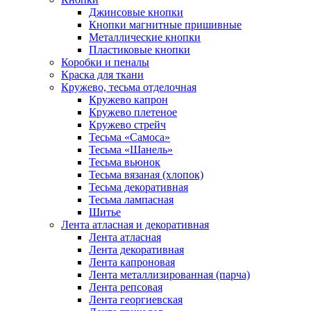
Джинсовые кнопки
Кнопки магнитные пришивные
Металлические кнопки
Пластиковые кнопки
Коробки и пеналы
Краска для ткани
Кружево, тесьма отделочная
Кружево капрон
Кружево плетеное
Кружево стрейч
Тесьма «Самоса»
Тесьма «Шанель»
Тесьма вьюнок
Тесьма вязаная (хлопок)
Тесьма декоративная
Тесьма лампасная
Шитье
Лента атласная и декоративная
Лента атласная
Лента декоративная
Лента капроновая
Лента металлизированная (парча)
Лента репсовая
Лента георгиевская