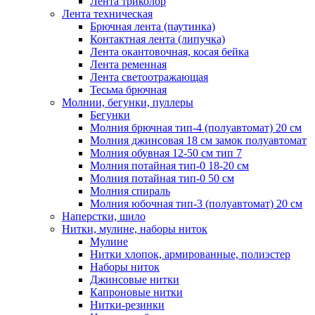
Лента триколор
Лента техническая
Брючная лента (паутинка)
Контактная лента (липучка)
Лента окантовочная, косая бейка
Лента ременная
Лента светоотражающая
Тесьма брючная
Молнии, бегунки, пуллеры
Бегунки
Молния брючная тип-4 (полуавтомат) 20 см
Молния джинсовая 18 см замок полуавтомат
Молния обувная 12-50 см тип 7
Молния потайная тип-0 18-20 см
Молния потайная тип-0 50 см
Молния спираль
Молния юбочная тип-3 (полуавтомат) 20 см
Наперстки, шило
Нитки, мулине, наборы ниток
Мулине
Нитки хлопок, армированные, полиэстер
Наборы ниток
Джинсовые нитки
Капроновые нитки
Нитки-резинки