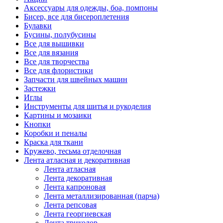
Аксессуары для одежды, боа, помпоны
Бисер, все для бисероплетения
Булавки
Бусины, полубусины
Все для вышивки
Все для вязания
Все для творчества
Все для флористики
Запчасти для швейных машин
Застежки
Иглы
Инструменты для шитья и рукоделия
Картины и мозаики
Кнопки
Коробки и пеналы
Краска для ткани
Кружево, тесьма отделочная
Лента атласная и декоративная
Лента атласная
Лента декоративная
Лента капроновая
Лента металлизированная (парча)
Лента репсовая
Лента георгиевская
Лента триколор