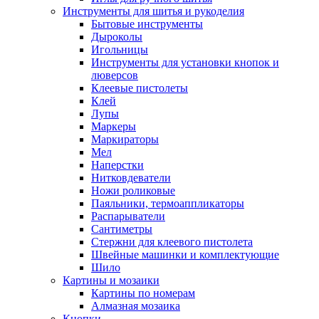
Инструменты для шитья и рукоделия
Бытовые инструменты
Дыроколы
Игольницы
Инструменты для установки кнопок и
люверсов
Клеевые пистолеты
Клей
Лупы
Маркеры
Маркираторы
Мел
Наперстки
Нитковдеватели
Ножи роликовые
Паяльники, термоаппликаторы
Распарыватели
Сантиметры
Стержни для клеевого пистолета
Швейные машинки и комплектующие
Шило
Картины и мозаики
Картины по номерам
Алмазная мозаика
Кнопки