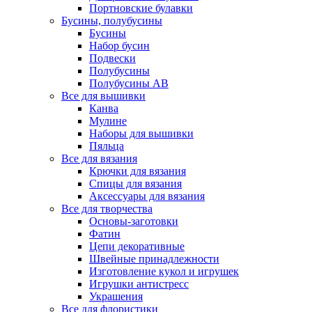
Портновские булавки
Бусины, полубусины
Бусины
Набор бусин
Подвески
Полубусины
Полубусины AB
Все для вышивки
Канва
Мулине
Наборы для вышивки
Пяльца
Все для вязания
Крючки для вязания
Спицы для вязания
Аксессуары для вязания
Все для творчества
Основы-заготовки
Фатин
Цепи декоративные
Швейные принадлежности
Изготовление кукол и игрушек
Игрушки антистресс
Украшения
Все для флористики