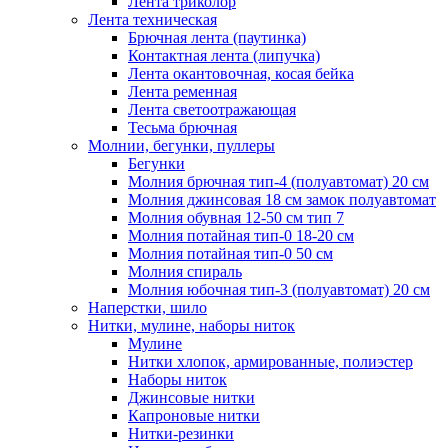
Лента триколор
Лента техническая
Брючная лента (паутинка)
Контактная лента (липучка)
Лента окантовочная, косая бейка
Лента ременная
Лента светоотражающая
Тесьма брючная
Молнии, бегунки, пуллеры
Бегунки
Молния брючная тип-4 (полуавтомат) 20 см
Молния джинсовая 18 см замок полуавтомат
Молния обувная 12-50 см тип 7
Молния потайная тип-0 18-20 см
Молния потайная тип-0 50 см
Молния спираль
Молния юбочная тип-3 (полуавтомат) 20 см
Наперстки, шило
Нитки, мулине, наборы ниток
Мулине
Нитки хлопок, армированные, полиэстер
Наборы ниток
Джинсовые нитки
Капроновые нитки
Нитки-резинки