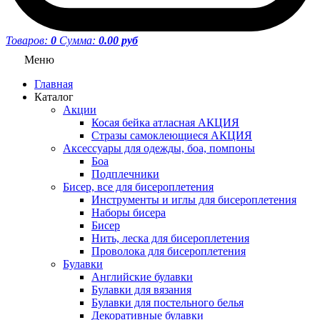
Товаров:
0
Сумма:
0.00 руб
Меню
Главная
Каталог
Акции
Косая бейка атласная АКЦИЯ
Стразы самоклеющиеся АКЦИЯ
Аксессуары для одежды, боа, помпоны
Боа
Подплечники
Бисер, все для бисероплетения
Инструменты и иглы для бисероплетения
Наборы бисера
Бисер
Нить, леска для бисероплетения
Проволока для бисероплетения
Булавки
Английские булавки
Булавки для вязания
Булавки для постельного белья
Декоративные булавки