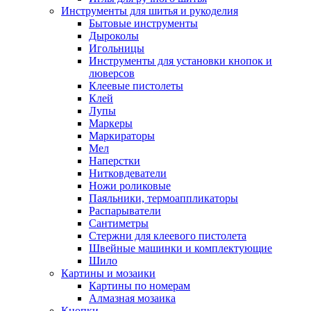
Инструменты для шитья и рукоделия
Бытовые инструменты
Дыроколы
Игольницы
Инструменты для установки кнопок и
люверсов
Клеевые пистолеты
Клей
Лупы
Маркеры
Маркираторы
Мел
Наперстки
Нитковдеватели
Ножи роликовые
Паяльники, термоаппликаторы
Распарыватели
Сантиметры
Стержни для клеевого пистолета
Швейные машинки и комплектующие
Шило
Картины и мозаики
Картины по номерам
Алмазная мозаика
Кнопки