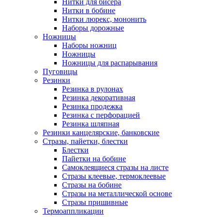
Нитки для бисера
Нитки в бобине
Нитки люрекс, мононить
Наборы дорожные
Ножницы
Наборы ножниц
Ножницы
Ножницы для распарывания
Пуговицы
Резинки
Резинка в рулонах
Резинка декоративная
Резинка продежка
Резинка с перфорацией
Резинка шляпная
Резинки канцелярские, банковские
Стразы, пайетки, блестки
Блестки
Пайетки на бобине
Самоклеящиеся стразы на листе
Стразы клеевые, термоклеевые
Стразы на бобине
Стразы на металлической основе
Стразы пришивные
Термоаппликации