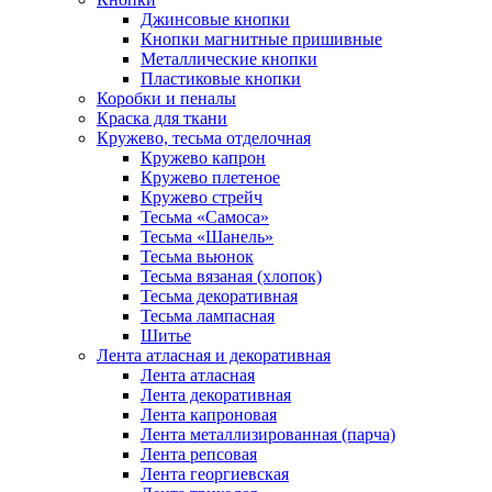
Джинсовые кнопки
Кнопки магнитные пришивные
Металлические кнопки
Пластиковые кнопки
Коробки и пеналы
Краска для ткани
Кружево, тесьма отделочная
Кружево капрон
Кружево плетеное
Кружево стрейч
Тесьма «Самоса»
Тесьма «Шанель»
Тесьма вьюнок
Тесьма вязаная (хлопок)
Тесьма декоративная
Тесьма лампасная
Шитье
Лента атласная и декоративная
Лента атласная
Лента декоративная
Лента капроновая
Лента металлизированная (парча)
Лента репсовая
Лента георгиевская