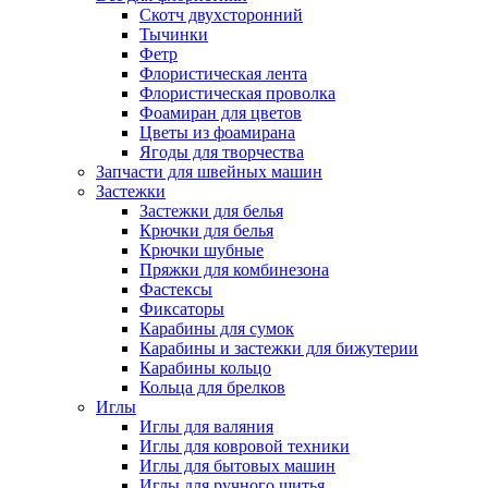
Скотч двухсторонний
Тычинки
Фетр
Флористическая лента
Флористическая проволка
Фоамиран для цветов
Цветы из фоамирана
Ягоды для творчества
Запчасти для швейных машин
Застежки
Застежки для белья
Крючки для белья
Крючки шубные
Пряжки для комбинезона
Фастексы
Фиксаторы
Карабины для сумок
Карабины и застежки для бижутерии
Карабины кольцо
Кольца для брелков
Иглы
Иглы для валяния
Иглы для ковровой техники
Иглы для бытовых машин
Иглы для ручного шитья