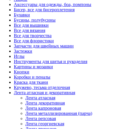
Аксессуары для одежды, боа, помпоны
Бисер, все для бисероплетения
Булавки
Бусины, полубусины
Все для вышивки
Все для вязания
Все для творчества
Все для флористики
Запчасти для швейных машин
Застежки
Иглы
Инструменты для шитья и рукоделия
Картины и мозаики
Кнопки
Коробки и пеналы
Краска для ткани
Кружево, тесьма отделочная
Лента атласная и декоративная
Лента атласная
Лента декоративная
Лента капроновая
Лента металлизированная (парча)
Лента репсовая
Лента георгиевская
Лента триколор