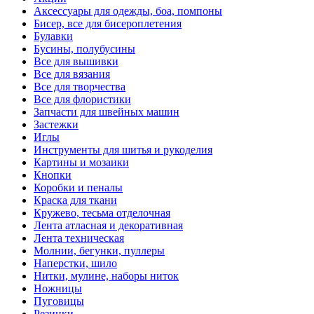
Аксессуары для одежды, боа, помпоны
Бисер, все для бисероплетения
Булавки
Бусины, полубусины
Все для вышивки
Все для вязания
Все для творчества
Все для флористики
Запчасти для швейных машин
Застежки
Иглы
Инструменты для шитья и рукоделия
Картины и мозаики
Кнопки
Коробки и пеналы
Краска для ткани
Кружево, тесьма отделочная
Лента атласная и декоративная
Лента техническая
Молнии, бегунки, пуллеры
Наперстки, шило
Нитки, мулине, наборы ниток
Ножницы
Пуговицы
Резинки