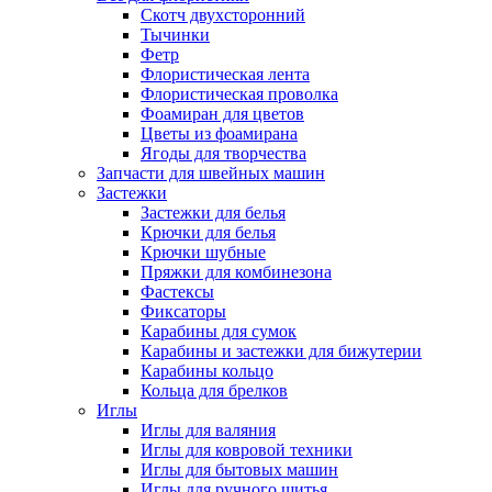
Скотч двухсторонний
Тычинки
Фетр
Флористическая лента
Флористическая проволка
Фоамиран для цветов
Цветы из фоамирана
Ягоды для творчества
Запчасти для швейных машин
Застежки
Застежки для белья
Крючки для белья
Крючки шубные
Пряжки для комбинезона
Фастексы
Фиксаторы
Карабины для сумок
Карабины и застежки для бижутерии
Карабины кольцо
Кольца для брелков
Иглы
Иглы для валяния
Иглы для ковровой техники
Иглы для бытовых машин
Иглы для ручного шитья