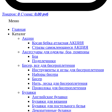
Товаров:
0
Сумма:
0.00 руб
Меню
Главная
Каталог
Акции
Косая бейка атласная АКЦИЯ
Стразы самоклеющиеся АКЦИЯ
Аксессуары для одежды, боа, помпоны
Боа
Подплечники
Бисер, все для бисероплетения
Инструменты и иглы для бисероплетения
Наборы бисера
Бисер
Нить, леска для бисероплетения
Проволока для бисероплетения
Булавки
Английские булавки
Булавки для вязания
Булавки для постельного белья
Декоративные булавки