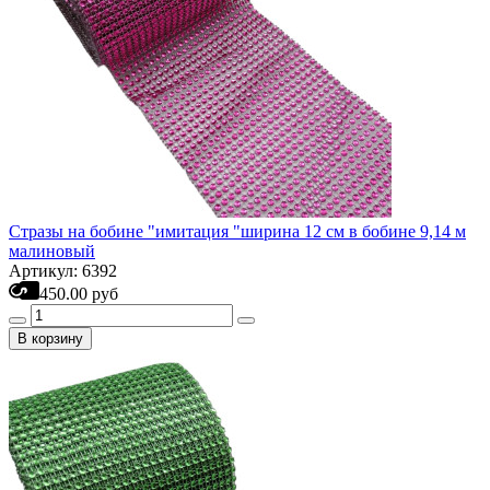
Стразы на бобине "имитация "ширина 12 см в бобине 9,14 м
малиновый
Артикул: 6392
450.00 руб
В корзину