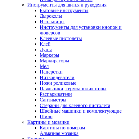
Инструменты для шитья и рукоделия
Бытовые инструменты
Дыроколы
Игольницы
Инструменты для установки кнопок и
люверсов
Клеевые пистолеты
Клей
Лупы
Маркеры
Маркираторы
Мел
Наперстки
Нитковдеватели
Ножи роликовые
Паяльники, термоаппликаторы
Распарыватели
Сантиметры
Стержни для клеевого пистолета
Швейные машинки и комплектующие
Шило
Картины и мозаики
Картины по номерам
Алмазная мозаика
Кнопки