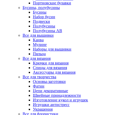
Портновские булавки
Бусины, полубусины
Бусины
Набор бусин
Подвески
Полубусины
Полубусины AB
Все для вышивки
Канва
Мулине
Наборы для вышивки
Пяльца
Все для вязания
Крючки для вязания
Спицы для вязания
Аксессуары для вязания
Все для творчества
Основы-заготовки
Фатин
Цепи декоративные
Швейные принадлежности
Изготовление кукол и игрушек
Игрушки антистресс
Украшения
Все для флористики