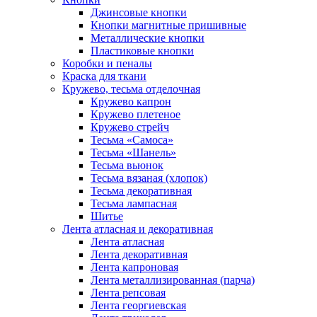
Джинсовые кнопки
Кнопки магнитные пришивные
Металлические кнопки
Пластиковые кнопки
Коробки и пеналы
Краска для ткани
Кружево, тесьма отделочная
Кружево капрон
Кружево плетеное
Кружево стрейч
Тесьма «Самоса»
Тесьма «Шанель»
Тесьма вьюнок
Тесьма вязаная (хлопок)
Тесьма декоративная
Тесьма лампасная
Шитье
Лента атласная и декоративная
Лента атласная
Лента декоративная
Лента капроновая
Лента металлизированная (парча)
Лента репсовая
Лента георгиевская