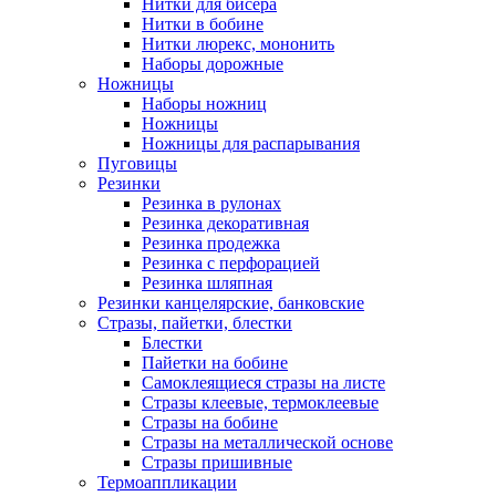
Нитки для бисера
Нитки в бобине
Нитки люрекс, мононить
Наборы дорожные
Ножницы
Наборы ножниц
Ножницы
Ножницы для распарывания
Пуговицы
Резинки
Резинка в рулонах
Резинка декоративная
Резинка продежка
Резинка с перфорацией
Резинка шляпная
Резинки канцелярские, банковские
Стразы, пайетки, блестки
Блестки
Пайетки на бобине
Самоклеящиеся стразы на листе
Стразы клеевые, термоклеевые
Стразы на бобине
Стразы на металлической основе
Стразы пришивные
Термоаппликации