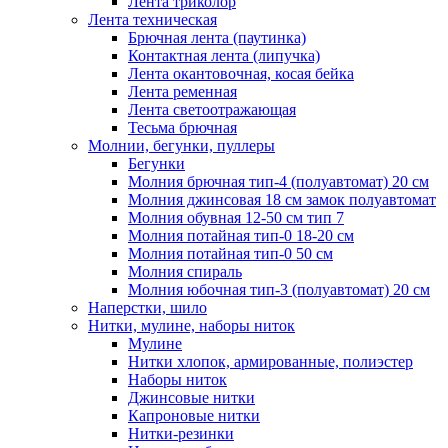
Лента триколор
Лента техническая
Брючная лента (паутинка)
Контактная лента (липучка)
Лента окантовочная, косая бейка
Лента ременная
Лента светоотражающая
Тесьма брючная
Молнии, бегунки, пуллеры
Бегунки
Молния брючная тип-4 (полуавтомат) 20 см
Молния джинсовая 18 см замок полуавтомат
Молния обувная 12-50 см тип 7
Молния потайная тип-0 18-20 см
Молния потайная тип-0 50 см
Молния спираль
Молния юбочная тип-3 (полуавтомат) 20 см
Наперстки, шило
Нитки, мулине, наборы ниток
Мулине
Нитки хлопок, армированные, полиэстер
Наборы ниток
Джинсовые нитки
Капроновые нитки
Нитки-резинки