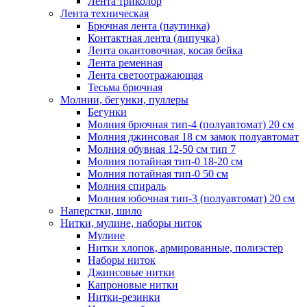
Лента триколор
Лента техническая
Брючная лента (паутинка)
Контактная лента (липучка)
Лента окантовочная, косая бейка
Лента ременная
Лента светоотражающая
Тесьма брючная
Молнии, бегунки, пуллеры
Бегунки
Молния брючная тип-4 (полуавтомат) 20 см
Молния джинсовая 18 см замок полуавтомат
Молния обувная 12-50 см тип 7
Молния потайная тип-0 18-20 см
Молния потайная тип-0 50 см
Молния спираль
Молния юбочная тип-3 (полуавтомат) 20 см
Наперстки, шило
Нитки, мулине, наборы ниток
Мулине
Нитки хлопок, армированные, полиэстер
Наборы ниток
Джинсовые нитки
Капроновые нитки
Нитки-резинки