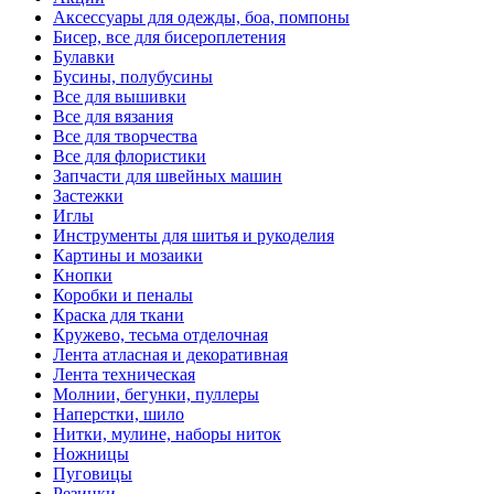
Аксессуары для одежды, боа, помпоны
Бисер, все для бисероплетения
Булавки
Бусины, полубусины
Все для вышивки
Все для вязания
Все для творчества
Все для флористики
Запчасти для швейных машин
Застежки
Иглы
Инструменты для шитья и рукоделия
Картины и мозаики
Кнопки
Коробки и пеналы
Краска для ткани
Кружево, тесьма отделочная
Лента атласная и декоративная
Лента техническая
Молнии, бегунки, пуллеры
Наперстки, шило
Нитки, мулине, наборы ниток
Ножницы
Пуговицы
Резинки