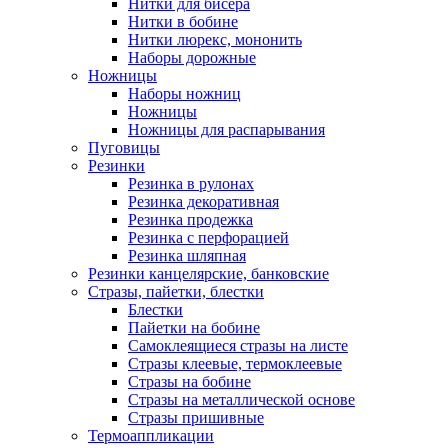
Нитки для бисера
Нитки в бобине
Нитки люрекс, мононить
Наборы дорожные
Ножницы
Наборы ножниц
Ножницы
Ножницы для распарывания
Пуговицы
Резинки
Резинка в рулонах
Резинка декоративная
Резинка продежка
Резинка с перфорацией
Резинка шляпная
Резинки канцелярские, банковские
Стразы, пайетки, блестки
Блестки
Пайетки на бобине
Самоклеящиеся стразы на листе
Стразы клеевые, термоклеевые
Стразы на бобине
Стразы на металлической основе
Стразы пришивные
Термоаппликации