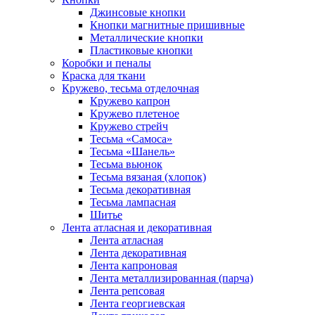
Джинсовые кнопки
Кнопки магнитные пришивные
Металлические кнопки
Пластиковые кнопки
Коробки и пеналы
Краска для ткани
Кружево, тесьма отделочная
Кружево капрон
Кружево плетеное
Кружево стрейч
Тесьма «Самоса»
Тесьма «Шанель»
Тесьма вьюнок
Тесьма вязаная (хлопок)
Тесьма декоративная
Тесьма лампасная
Шитье
Лента атласная и декоративная
Лента атласная
Лента декоративная
Лента капроновая
Лента металлизированная (парча)
Лента репсовая
Лента георгиевская