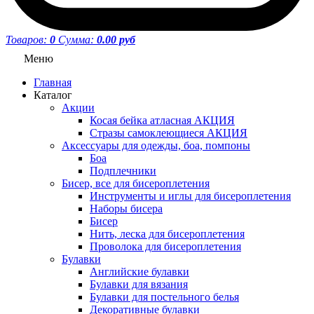
Товаров:
0
Сумма:
0.00 руб
Меню
Главная
Каталог
Акции
Косая бейка атласная АКЦИЯ
Стразы самоклеющиеся АКЦИЯ
Аксессуары для одежды, боа, помпоны
Боа
Подплечники
Бисер, все для бисероплетения
Инструменты и иглы для бисероплетения
Наборы бисера
Бисер
Нить, леска для бисероплетения
Проволока для бисероплетения
Булавки
Английские булавки
Булавки для вязания
Булавки для постельного белья
Декоративные булавки