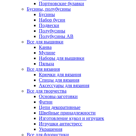
Портновские булавки
Бусины, полубусины
Бусины
Набор бусин
Подвески
Полубусины
Полубусины AB
Все для вышивки
Канва
Мулине
Наборы для вышивки
Пяльца
Все для вязания
Крючки для вязания
Спицы для вязания
Аксессуары для вязания
Все для творчества
Основы-заготовки
Фатин
Цепи декоративные
Швейные принадлежности
Изготовление кукол и игрушек
Игрушки антистресс
Украшения
Все для флористики