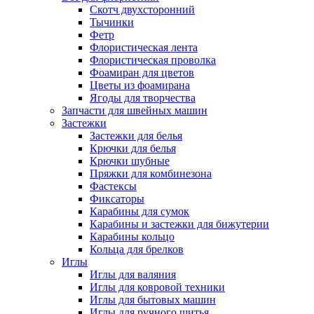
Скотч двухсторонний
Тычинки
Фетр
Флористическая лента
Флористическая проволка
Фоамиран для цветов
Цветы из фоамирана
Ягоды для творчества
Запчасти для швейных машин
Застежки
Застежки для белья
Крючки для белья
Крючки шубные
Пряжки для комбинезона
Фастексы
Фиксаторы
Карабины для сумок
Карабины и застежки для бижутерии
Карабины кольцо
Кольца для брелков
Иглы
Иглы для валяния
Иглы для ковровой техники
Иглы для бытовых машин
Иглы для ручного шитья