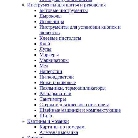
Инструменты для шитья и рукоделия
Бытовые инструменты
Дыроколы
Игольницы
Инструменты для установки кнопок и
люверсов
Клеевые пистолеты
Клей
Лупы
Маркеры
Маркираторы
Мел
Наперстки
Нитковдеватели
Ножи роликовые
Паяльники, термоаппликаторы
Распарыватели
Сантиметры
Стержни для клеевого пистолета
Швейные машинки и комплектующие
Шило
Картины и мозаики
Картины по номерам
Алмазная мозаика
Кнопки