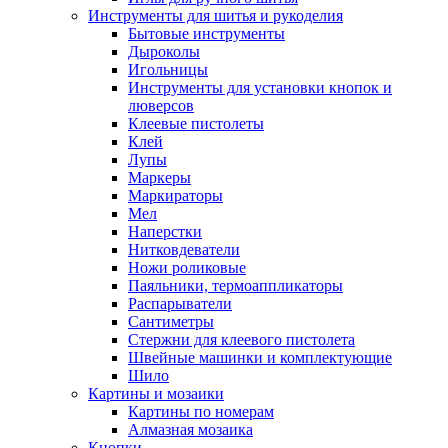
Инструменты для шитья и рукоделия
Бытовые инструменты
Дыроколы
Игольницы
Инструменты для установки кнопок и
люверсов
Клеевые пистолеты
Клей
Лупы
Маркеры
Маркираторы
Мел
Наперстки
Нитковдеватели
Ножи роликовые
Паяльники, термоаппликаторы
Распарыватели
Сантиметры
Стержни для клеевого пистолета
Швейные машинки и комплектующие
Шило
Картины и мозаики
Картины по номерам
Алмазная мозаика
Кнопки