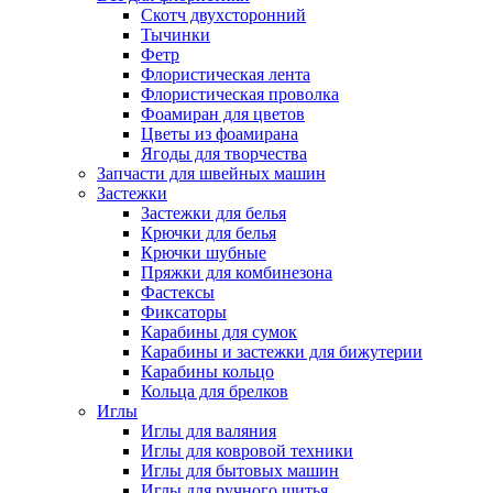
Скотч двухсторонний
Тычинки
Фетр
Флористическая лента
Флористическая проволка
Фоамиран для цветов
Цветы из фоамирана
Ягоды для творчества
Запчасти для швейных машин
Застежки
Застежки для белья
Крючки для белья
Крючки шубные
Пряжки для комбинезона
Фастексы
Фиксаторы
Карабины для сумок
Карабины и застежки для бижутерии
Карабины кольцо
Кольца для брелков
Иглы
Иглы для валяния
Иглы для ковровой техники
Иглы для бытовых машин
Иглы для ручного шитья