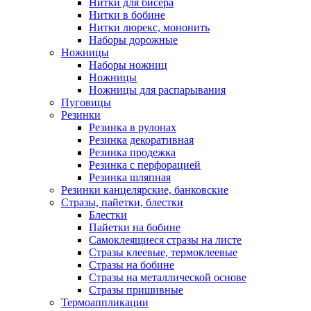
Нитки для бисера
Нитки в бобине
Нитки люрекс, мононить
Наборы дорожные
Ножницы
Наборы ножниц
Ножницы
Ножницы для распарывания
Пуговицы
Резинки
Резинка в рулонах
Резинка декоративная
Резинка продежка
Резинка с перфорацией
Резинка шляпная
Резинки канцелярские, банковские
Стразы, пайетки, блестки
Блестки
Пайетки на бобине
Самоклеящиеся стразы на листе
Стразы клеевые, термоклеевые
Стразы на бобине
Стразы на металлической основе
Стразы пришивные
Термоаппликации