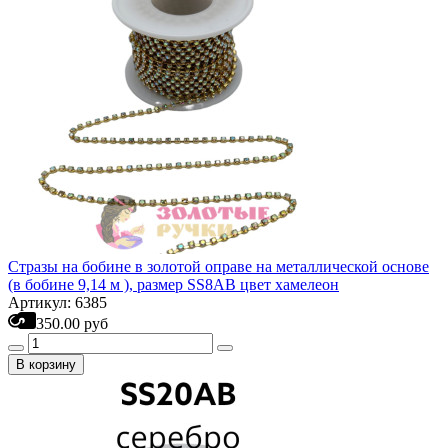
Стразы на бобине в золотой оправе на металлической основе
(в бобине 9,14 м ), размер SS8AB цвет хамелеон
Артикул: 6385
350.00 руб
В корзину