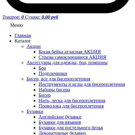
Товаров:
0
Сумма:
0.00 руб
Меню
Главная
Каталог
Акции
Косая бейка атласная АКЦИЯ
Стразы самоклеющиеся АКЦИЯ
Аксессуары для одежды, боа, помпоны
Боа
Подплечники
Бисер, все для бисероплетения
Инструменты и иглы для бисероплетения
Наборы бисера
Бисер
Нить, леска для бисероплетения
Проволока для бисероплетения
Булавки
Английские булавки
Булавки для вязания
Булавки для постельного белья
Декоративные булавки