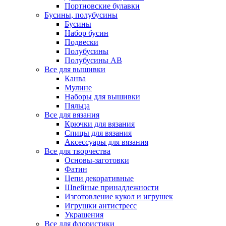
Портновские булавки
Бусины, полубусины
Бусины
Набор бусин
Подвески
Полубусины
Полубусины AB
Все для вышивки
Канва
Мулине
Наборы для вышивки
Пяльца
Все для вязания
Крючки для вязания
Спицы для вязания
Аксессуары для вязания
Все для творчества
Основы-заготовки
Фатин
Цепи декоративные
Швейные принадлежности
Изготовление кукол и игрушек
Игрушки антистресс
Украшения
Все для флористики