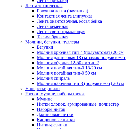
Лента триколор
Лента техническая
Брючная лента (паутинка)
Контактная лента (липучка)
Лента окантовочная, косая бейка
Лента ременная
Лента светоотражающая
Тесьма брючная
Молнии, бегунки, пуллеры
Бегунки
Молния брючная тип-4 (полуавтомат) 20 см
Молния джинсовая 18 см замок полуавтомат
Молния обувная 12-50 см тип 7
Молния потайная тип-0 18-20 см
Молния потайная тип-0 50 см
Молния спираль
Молния юбочная тип-3 (полуавтомат) 20 см
Наперстки, шило
Нитки, мулине, наборы ниток
Мулине
Нитки хлопок, армированные, полиэстер
Наборы ниток
Джинсовые нитки
Капроновые нитки
Нитки-резинки