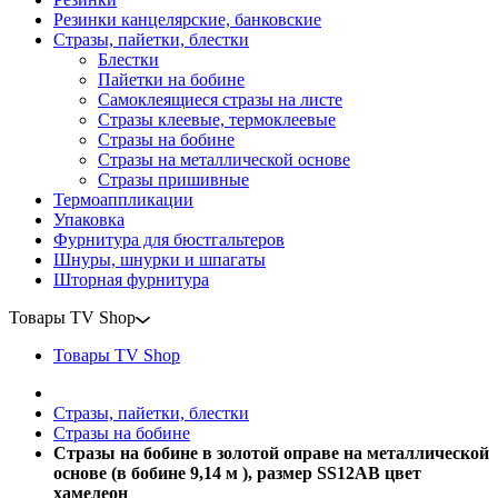
Резинки канцелярские, банковские
Стразы, пайетки, блестки
Блестки
Пайетки на бобине
Самоклеящиеся стразы на листе
Стразы клеевые, термоклеевые
Стразы на бобине
Стразы на металлической основе
Стразы пришивные
Термоаппликации
Упаковка
Фурнитура для бюстгальтеров
Шнуры, шнурки и шпагаты
Шторная фурнитура
Товары TV Shop
Товары TV Shop
Стразы, пайетки, блестки
Стразы на бобине
Стразы на бобине в золотой оправе на металлической
основе (в бобине 9,14 м ), размер SS12AB цвет
хамелеон