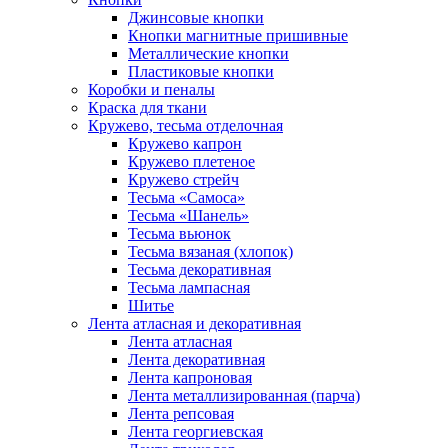
Джинсовые кнопки
Кнопки магнитные пришивные
Металлические кнопки
Пластиковые кнопки
Коробки и пеналы
Краска для ткани
Кружево, тесьма отделочная
Кружево капрон
Кружево плетеное
Кружево стрейч
Тесьма «Самоса»
Тесьма «Шанель»
Тесьма вьюнок
Тесьма вязаная (хлопок)
Тесьма декоративная
Тесьма лампасная
Шитье
Лента атласная и декоративная
Лента атласная
Лента декоративная
Лента капроновая
Лента металлизированная (парча)
Лента репсовая
Лента георгиевская