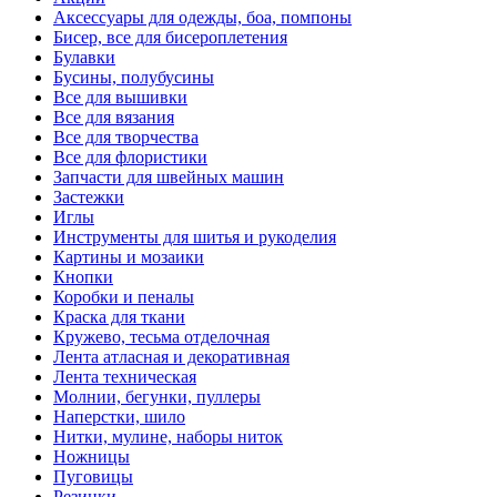
Аксессуары для одежды, боа, помпоны
Бисер, все для бисероплетения
Булавки
Бусины, полубусины
Все для вышивки
Все для вязания
Все для творчества
Все для флористики
Запчасти для швейных машин
Застежки
Иглы
Инструменты для шитья и рукоделия
Картины и мозаики
Кнопки
Коробки и пеналы
Краска для ткани
Кружево, тесьма отделочная
Лента атласная и декоративная
Лента техническая
Молнии, бегунки, пуллеры
Наперстки, шило
Нитки, мулине, наборы ниток
Ножницы
Пуговицы
Резинки