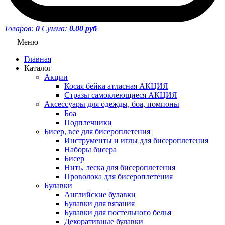
Товаров:
0
Сумма:
0.00 руб
Меню
Главная
Каталог
Акции
Косая бейка атласная АКЦИЯ
Стразы самоклеющиеся АКЦИЯ
Аксессуары для одежды, боа, помпоны
Боа
Подплечники
Бисер, все для бисероплетения
Инструменты и иглы для бисероплетения
Наборы бисера
Бисер
Нить, леска для бисероплетения
Проволока для бисероплетения
Булавки
Английские булавки
Булавки для вязания
Булавки для постельного белья
Декоративные булавки