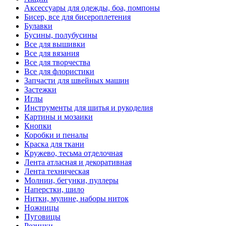
Аксессуары для одежды, боа, помпоны
Бисер, все для бисероплетения
Булавки
Бусины, полубусины
Все для вышивки
Все для вязания
Все для творчества
Все для флористики
Запчасти для швейных машин
Застежки
Иглы
Инструменты для шитья и рукоделия
Картины и мозаики
Кнопки
Коробки и пеналы
Краска для ткани
Кружево, тесьма отделочная
Лента атласная и декоративная
Лента техническая
Молнии, бегунки, пуллеры
Наперстки, шило
Нитки, мулине, наборы ниток
Ножницы
Пуговицы
Резинки