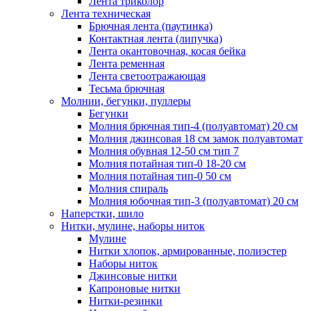
Лента триколор
Лента техническая
Брючная лента (паутинка)
Контактная лента (липучка)
Лента окантовочная, косая бейка
Лента ременная
Лента светоотражающая
Тесьма брючная
Молнии, бегунки, пуллеры
Бегунки
Молния брючная тип-4 (полуавтомат) 20 см
Молния джинсовая 18 см замок полуавтомат
Молния обувная 12-50 см тип 7
Молния потайная тип-0 18-20 см
Молния потайная тип-0 50 см
Молния спираль
Молния юбочная тип-3 (полуавтомат) 20 см
Наперстки, шило
Нитки, мулине, наборы ниток
Мулине
Нитки хлопок, армированные, полиэстер
Наборы ниток
Джинсовые нитки
Капроновые нитки
Нитки-резинки