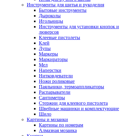
Инструменты для шитья и рукоделия
Бытовые инструменты
Дыроколы
Игольницы
Инструменты для установки кнопок и
люверсов
Клеевые пистолеты
Клей
Лупы
Маркеры
Маркираторы
Мел
Наперстки
Нитковдеватели
Ножи роликовые
Паяльники, термоаппликаторы
Распарыватели
Сантиметры
Стержни для клеевого пистолета
Швейные машинки и комплектующие
Шило
Картины и мозаики
Картины по номерам
Алмазная мозаика
Кнопки