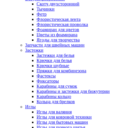
Скотч двухсторонний
Тычинки
Фетр
Флористическая лента
Флористическая проволка
Фоамиран для цветов
Цветы из фоамирана
Ягоды для творчества
Запчасти для швейных машин
Застежки
Застежки для белья
Крючки для белья
Крючки шубные
Пряжки для комбинезона
Фастексы
Фиксаторы
Карабины для сумок
Карабины и застежки для бижутерии
Карабины кольцо
Кольца для брелков
Иглы
Иглы для валяния
Иглы для ковровой техники
Иглы для бытовых машин
Иглы для ручного шитья