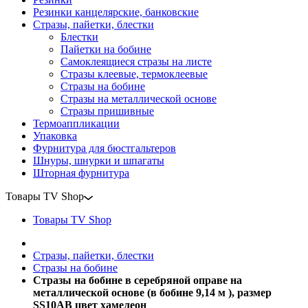
Резинки канцелярские, банковские
Стразы, пайетки, блестки
Блестки
Пайетки на бобине
Самоклеящиеся стразы на листе
Стразы клеевые, термоклеевые
Стразы на бобине
Стразы на металлической основе
Стразы пришивные
Термоаппликации
Упаковка
Фурнитура для бюстгальтеров
Шнуры, шнурки и шпагаты
Шторная фурнитура
Товары TV Shop
Товары TV Shop
Стразы, пайетки, блестки
Стразы на бобине
Стразы на бобине в серебряной оправе на
металлической основе (в бобине 9,14 м ), размер
SS10AB цвет хамелеон