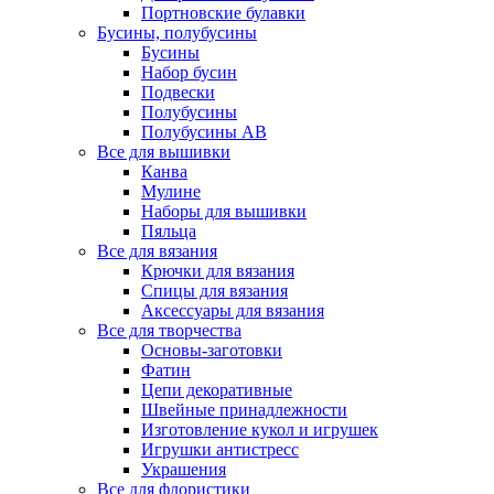
Портновские булавки
Бусины, полубусины
Бусины
Набор бусин
Подвески
Полубусины
Полубусины AB
Все для вышивки
Канва
Мулине
Наборы для вышивки
Пяльца
Все для вязания
Крючки для вязания
Спицы для вязания
Аксессуары для вязания
Все для творчества
Основы-заготовки
Фатин
Цепи декоративные
Швейные принадлежности
Изготовление кукол и игрушек
Игрушки антистресс
Украшения
Все для флористики