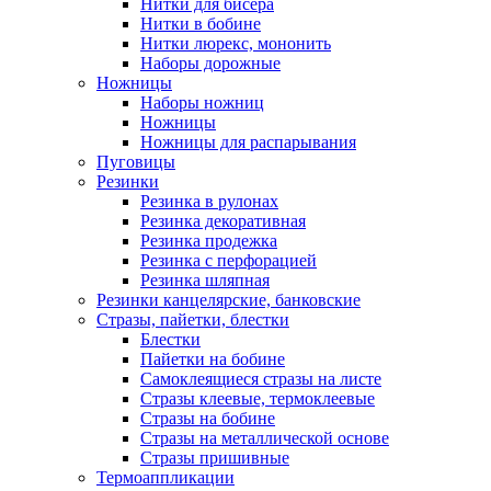
Нитки для бисера
Нитки в бобине
Нитки люрекс, мононить
Наборы дорожные
Ножницы
Наборы ножниц
Ножницы
Ножницы для распарывания
Пуговицы
Резинки
Резинка в рулонах
Резинка декоративная
Резинка продежка
Резинка с перфорацией
Резинка шляпная
Резинки канцелярские, банковские
Стразы, пайетки, блестки
Блестки
Пайетки на бобине
Самоклеящиеся стразы на листе
Стразы клеевые, термоклеевые
Стразы на бобине
Стразы на металлической основе
Стразы пришивные
Термоаппликации