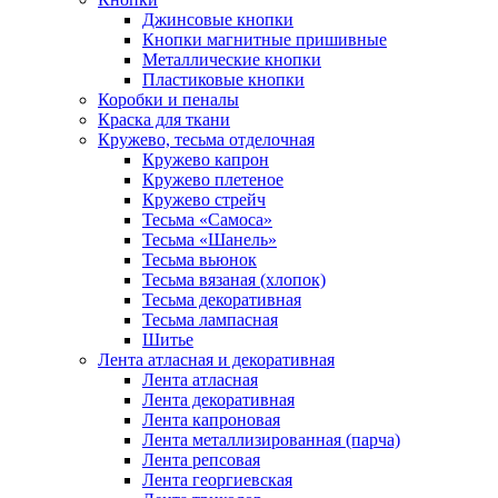
Джинсовые кнопки
Кнопки магнитные пришивные
Металлические кнопки
Пластиковые кнопки
Коробки и пеналы
Краска для ткани
Кружево, тесьма отделочная
Кружево капрон
Кружево плетеное
Кружево стрейч
Тесьма «Самоса»
Тесьма «Шанель»
Тесьма вьюнок
Тесьма вязаная (хлопок)
Тесьма декоративная
Тесьма лампасная
Шитье
Лента атласная и декоративная
Лента атласная
Лента декоративная
Лента капроновая
Лента металлизированная (парча)
Лента репсовая
Лента георгиевская