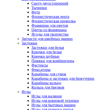
Скотч двухсторонний
Тычинки
Фетр
Флористическая лента
Флористическая проволка
Фоамиран для цветов
Цветы из фоамирана
Ягоды для творчества
Запчасти для швейных машин
Застежки
Застежки для белья
Крючки для белья
Крючки шубные
Пряжки для комбинезона
Фастексы
Фиксаторы
Карабины для сумок
Карабины и застежки для бижутерии
Карабины кольцо
Кольца для брелков
Иглы
Иглы для валяния
Иглы для ковровой техники
Иглы для бытовых машин
Иглы для ручного шитья