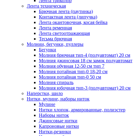
Лента триколор
Лента техническая
Брючная лента (паутинка)
Контактная лента (липучка)
Лента окантовочная, косая бейка
Лента ременная
Лента светоотражающая
Тесьма брючная
Молнии, бегунки, пуллеры
Бегунки
Молния брючная тип-4 (полуавтомат) 20 см
Молния джинсовая 18 см замок полуавтомат
Молния обувная 12-50 см тип 7
Молния потайная тип-0 18-20 см
Молния потайная тип-0 50 см
Молния спираль
Молния юбочная тип-3 (полуавтомат) 20 см
Наперстки, шило
Нитки, мулине, наборы ниток
Мулине
Нитки хлопок, армированные, полиэстер
Наборы ниток
Джинсовые нитки
Капроновые нитки
Нитки-резинки