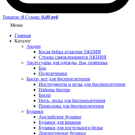
Товаров:
0
Сумма:
0.00 руб
Меню
Главная
Каталог
Акции
Косая бейка атласная АКЦИЯ
Стразы самоклеющиеся АКЦИЯ
Аксессуары для одежды, боа, помпоны
Боа
Подплечники
Бисер, все для бисероплетения
Инструменты и иглы для бисероплетения
Наборы бисера
Бисер
Нить, леска для бисероплетения
Проволока для бисероплетения
Булавки
Английские булавки
Булавки для вязания
Булавки для постельного белья
Декоративные булавки