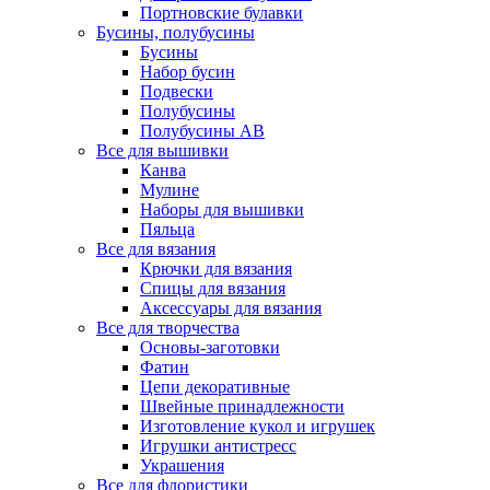
Портновские булавки
Бусины, полубусины
Бусины
Набор бусин
Подвески
Полубусины
Полубусины AB
Все для вышивки
Канва
Мулине
Наборы для вышивки
Пяльца
Все для вязания
Крючки для вязания
Спицы для вязания
Аксессуары для вязания
Все для творчества
Основы-заготовки
Фатин
Цепи декоративные
Швейные принадлежности
Изготовление кукол и игрушек
Игрушки антистресс
Украшения
Все для флористики