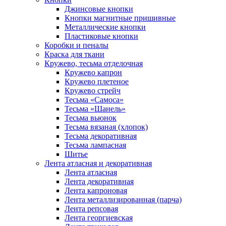
Джинсовые кнопки
Кнопки магнитные пришивные
Металлические кнопки
Пластиковые кнопки
Коробки и пеналы
Краска для ткани
Кружево, тесьма отделочная
Кружево капрон
Кружево плетеное
Кружево стрейч
Тесьма «Самоса»
Тесьма «Шанель»
Тесьма вьюнок
Тесьма вязаная (хлопок)
Тесьма декоративная
Тесьма лампасная
Шитье
Лента атласная и декоративная
Лента атласная
Лента декоративная
Лента капроновая
Лента металлизированная (парча)
Лента репсовая
Лента георгиевская