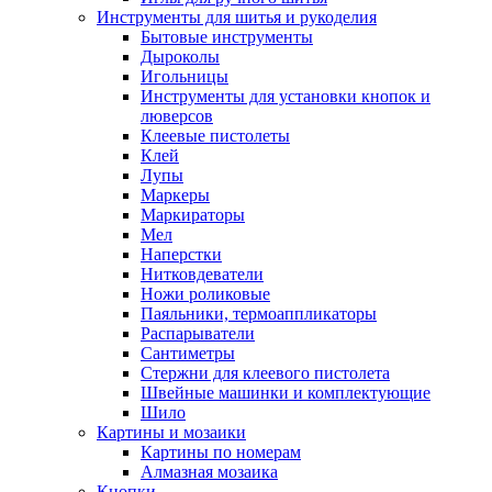
Инструменты для шитья и рукоделия
Бытовые инструменты
Дыроколы
Игольницы
Инструменты для установки кнопок и
люверсов
Клеевые пистолеты
Клей
Лупы
Маркеры
Маркираторы
Мел
Наперстки
Нитковдеватели
Ножи роликовые
Паяльники, термоаппликаторы
Распарыватели
Сантиметры
Стержни для клеевого пистолета
Швейные машинки и комплектующие
Шило
Картины и мозаики
Картины по номерам
Алмазная мозаика
Кнопки