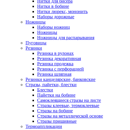
Нитки для бисера
Нитки в бобине
Нитки люрекс, мононить
Наборы дорожные
Ножницы
Наборы ножниц
Ножницы
Ножницы для распарывания
Пуговицы
Резинки
Резинка в рулонах
Резинка декоративная
Резинка продежка
Резинка с перфорацией
Резинка шляпная
Резинки канцелярские, банковские
Стразы, пайетки, блестки
Блестки
Пайетки на бобине
Самоклеящиеся стразы на листе
Стразы клеевые, термоклеевые
Стразы на бобине
Стразы на металлической основе
Стразы пришивные
Термоаппликации