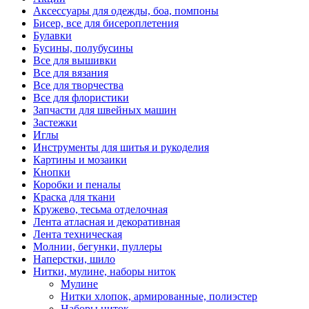
Аксессуары для одежды, боа, помпоны
Бисер, все для бисероплетения
Булавки
Бусины, полубусины
Все для вышивки
Все для вязания
Все для творчества
Все для флористики
Запчасти для швейных машин
Застежки
Иглы
Инструменты для шитья и рукоделия
Картины и мозаики
Кнопки
Коробки и пеналы
Краска для ткани
Кружево, тесьма отделочная
Лента атласная и декоративная
Лента техническая
Молнии, бегунки, пуллеры
Наперстки, шило
Нитки, мулине, наборы ниток
Мулине
Нитки хлопок, армированные, полиэстер
Наборы ниток