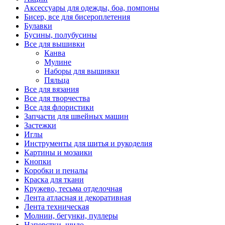
Аксессуары для одежды, боа, помпоны
Бисер, все для бисероплетения
Булавки
Бусины, полубусины
Все для вышивки
Канва
Мулине
Наборы для вышивки
Пяльца
Все для вязания
Все для творчества
Все для флористики
Запчасти для швейных машин
Застежки
Иглы
Инструменты для шитья и рукоделия
Картины и мозаики
Кнопки
Коробки и пеналы
Краска для ткани
Кружево, тесьма отделочная
Лента атласная и декоративная
Лента техническая
Молнии, бегунки, пуллеры
Наперстки, шило