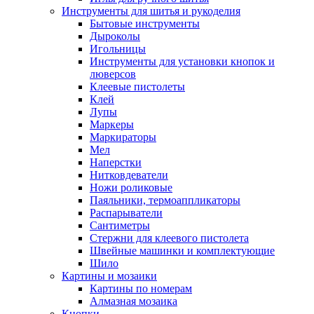
Инструменты для шитья и рукоделия
Бытовые инструменты
Дыроколы
Игольницы
Инструменты для установки кнопок и
люверсов
Клеевые пистолеты
Клей
Лупы
Маркеры
Маркираторы
Мел
Наперстки
Нитковдеватели
Ножи роликовые
Паяльники, термоаппликаторы
Распарыватели
Сантиметры
Стержни для клеевого пистолета
Швейные машинки и комплектующие
Шило
Картины и мозаики
Картины по номерам
Алмазная мозаика
Кнопки