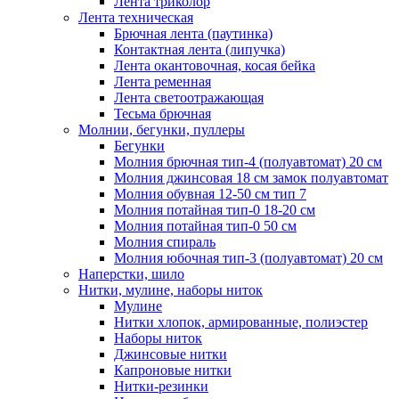
Лента триколор
Лента техническая
Брючная лента (паутинка)
Контактная лента (липучка)
Лента окантовочная, косая бейка
Лента ременная
Лента светоотражающая
Тесьма брючная
Молнии, бегунки, пуллеры
Бегунки
Молния брючная тип-4 (полуавтомат) 20 см
Молния джинсовая 18 см замок полуавтомат
Молния обувная 12-50 см тип 7
Молния потайная тип-0 18-20 см
Молния потайная тип-0 50 см
Молния спираль
Молния юбочная тип-3 (полуавтомат) 20 см
Наперстки, шило
Нитки, мулине, наборы ниток
Мулине
Нитки хлопок, армированные, полиэстер
Наборы ниток
Джинсовые нитки
Капроновые нитки
Нитки-резинки