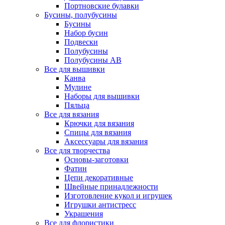
Портновские булавки
Бусины, полубусины
Бусины
Набор бусин
Подвески
Полубусины
Полубусины AB
Все для вышивки
Канва
Мулине
Наборы для вышивки
Пяльца
Все для вязания
Крючки для вязания
Спицы для вязания
Аксессуары для вязания
Все для творчества
Основы-заготовки
Фатин
Цепи декоративные
Швейные принадлежности
Изготовление кукол и игрушек
Игрушки антистресс
Украшения
Все для флористики