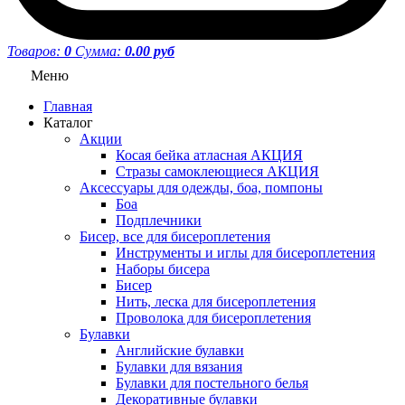
Товаров:
0
Сумма:
0.00 руб
Меню
Главная
Каталог
Акции
Косая бейка атласная АКЦИЯ
Стразы самоклеющиеся АКЦИЯ
Аксессуары для одежды, боа, помпоны
Боа
Подплечники
Бисер, все для бисероплетения
Инструменты и иглы для бисероплетения
Наборы бисера
Бисер
Нить, леска для бисероплетения
Проволока для бисероплетения
Булавки
Английские булавки
Булавки для вязания
Булавки для постельного белья
Декоративные булавки