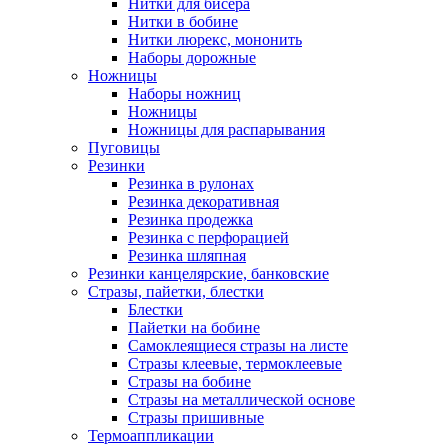
Нитки для бисера
Нитки в бобине
Нитки люрекс, мононить
Наборы дорожные
Ножницы
Наборы ножниц
Ножницы
Ножницы для распарывания
Пуговицы
Резинки
Резинка в рулонах
Резинка декоративная
Резинка продежка
Резинка с перфорацией
Резинка шляпная
Резинки канцелярские, банковские
Стразы, пайетки, блестки
Блестки
Пайетки на бобине
Самоклеящиеся стразы на листе
Стразы клеевые, термоклеевые
Стразы на бобине
Стразы на металлической основе
Стразы пришивные
Термоаппликации