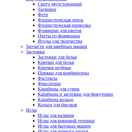
Скотч двухсторонний
Тычинки
Фетр
Флористическая лента
Флористическая проволка
Фоамиран для цветов
Цветы из фоамирана
Ягоды для творчества
Запчасти для швейных машин
Застежки
Застежки для белья
Крючки для белья
Крючки шубные
Пряжки для комбинезона
Фастексы
Фиксаторы
Карабины для сумок
Карабины и застежки для бижутерии
Карабины кольцо
Кольца для брелков
Иглы
Иглы для валяния
Иглы для ковровой техники
Иглы для бытовых машин
Иглы для ручного шитья