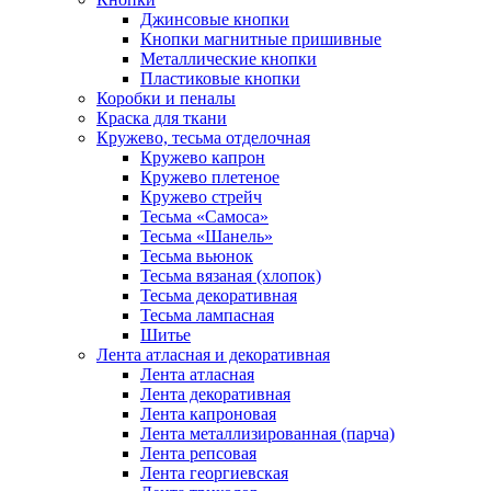
Джинсовые кнопки
Кнопки магнитные пришивные
Металлические кнопки
Пластиковые кнопки
Коробки и пеналы
Краска для ткани
Кружево, тесьма отделочная
Кружево капрон
Кружево плетеное
Кружево стрейч
Тесьма «Самоса»
Тесьма «Шанель»
Тесьма вьюнок
Тесьма вязаная (хлопок)
Тесьма декоративная
Тесьма лампасная
Шитье
Лента атласная и декоративная
Лента атласная
Лента декоративная
Лента капроновая
Лента металлизированная (парча)
Лента репсовая
Лента георгиевская