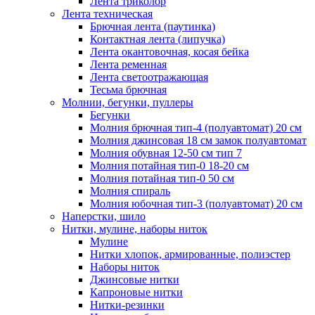
Лента триколор
Лента техническая
Брючная лента (паутинка)
Контактная лента (липучка)
Лента окантовочная, косая бейка
Лента ременная
Лента светоотражающая
Тесьма брючная
Молнии, бегунки, пуллеры
Бегунки
Молния брючная тип-4 (полуавтомат) 20 см
Молния джинсовая 18 см замок полуавтомат
Молния обувная 12-50 см тип 7
Молния потайная тип-0 18-20 см
Молния потайная тип-0 50 см
Молния спираль
Молния юбочная тип-3 (полуавтомат) 20 см
Наперстки, шило
Нитки, мулине, наборы ниток
Мулине
Нитки хлопок, армированные, полиэстер
Наборы ниток
Джинсовые нитки
Капроновые нитки
Нитки-резинки