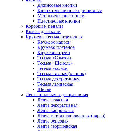
Джинсовые кнопки
Кнопки магнитные пришивные
Металлические кнопки
Пластиковые кнопки
Коробки и пеналы
Краска для ткани
Кружево, тесьма отделочная
Кружево капрон
Кружево плетеное
Кружево стрейч
Тесьма «Самоса»
Тесьма «Шанель»
Тесьма вьюнок
Тесьма вязаная (хлопок)
Тесьма декоративная
Тесьма лампасная
Шитье
Лента атласная и декоративная
Лента атласная
Лента декоративная
Лента капроновая
Лента металлизированная (парча)
Лента репсовая
Лента георгиевская