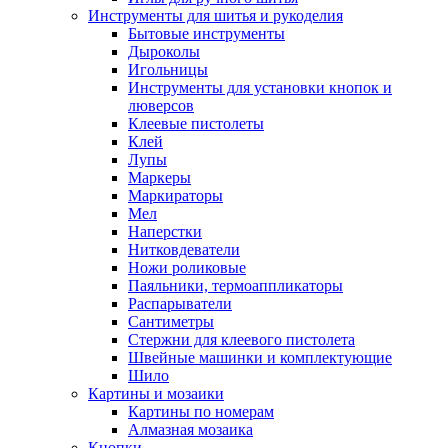
Инструменты для шитья и рукоделия
Бытовые инструменты
Дыроколы
Игольницы
Инструменты для установки кнопок и
люверсов
Клеевые пистолеты
Клей
Лупы
Маркеры
Маркираторы
Мел
Наперстки
Нитковдеватели
Ножи роликовые
Паяльники, термоаппликаторы
Распарыватели
Сантиметры
Стержни для клеевого пистолета
Швейные машинки и комплектующие
Шило
Картины и мозаики
Картины по номерам
Алмазная мозаика
Кнопки