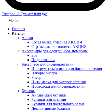
Товаров:
0
Сумма:
0.00 руб
Меню
Главная
Каталог
Акции
Косая бейка атласная АКЦИЯ
Стразы самоклеющиеся АКЦИЯ
Аксессуары для одежды, боа, помпоны
Боа
Подплечники
Бисер, все для бисероплетения
Инструменты и иглы для бисероплетения
Наборы бисера
Бисер
Нить, леска для бисероплетения
Проволока для бисероплетения
Булавки
Английские булавки
Булавки для вязания
Булавки для постельного белья
Декоративные булавки