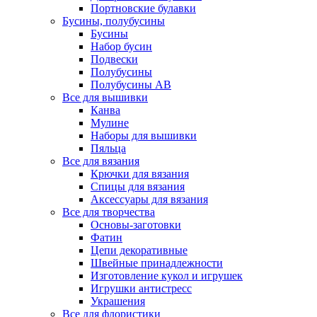
Портновские булавки
Бусины, полубусины
Бусины
Набор бусин
Подвески
Полубусины
Полубусины AB
Все для вышивки
Канва
Мулине
Наборы для вышивки
Пяльца
Все для вязания
Крючки для вязания
Спицы для вязания
Аксессуары для вязания
Все для творчества
Основы-заготовки
Фатин
Цепи декоративные
Швейные принадлежности
Изготовление кукол и игрушек
Игрушки антистресс
Украшения
Все для флористики