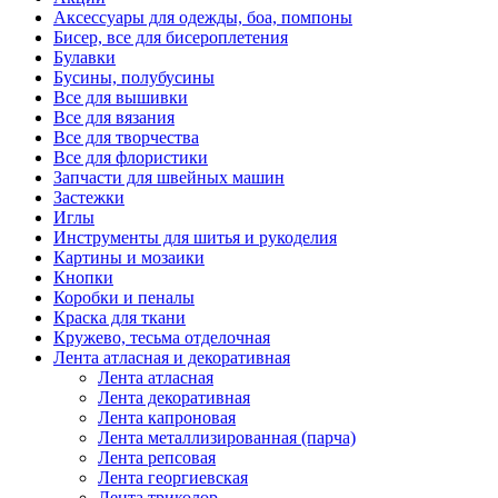
Аксессуары для одежды, боа, помпоны
Бисер, все для бисероплетения
Булавки
Бусины, полубусины
Все для вышивки
Все для вязания
Все для творчества
Все для флористики
Запчасти для швейных машин
Застежки
Иглы
Инструменты для шитья и рукоделия
Картины и мозаики
Кнопки
Коробки и пеналы
Краска для ткани
Кружево, тесьма отделочная
Лента атласная и декоративная
Лента атласная
Лента декоративная
Лента капроновая
Лента металлизированная (парча)
Лента репсовая
Лента георгиевская
Лента триколор