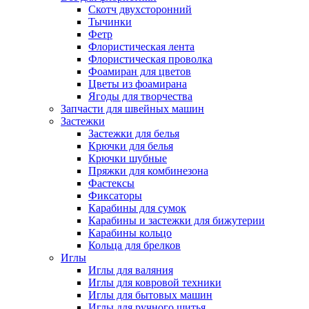
Скотч двухсторонний
Тычинки
Фетр
Флористическая лента
Флористическая проволка
Фоамиран для цветов
Цветы из фоамирана
Ягоды для творчества
Запчасти для швейных машин
Застежки
Застежки для белья
Крючки для белья
Крючки шубные
Пряжки для комбинезона
Фастексы
Фиксаторы
Карабины для сумок
Карабины и застежки для бижутерии
Карабины кольцо
Кольца для брелков
Иглы
Иглы для валяния
Иглы для ковровой техники
Иглы для бытовых машин
Иглы для ручного шитья