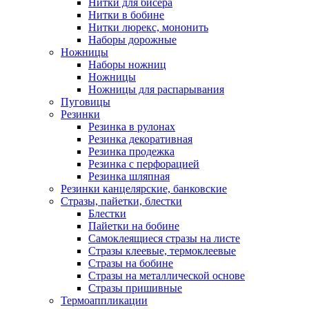
Нитки для бисера
Нитки в бобине
Нитки люрекс, мононить
Наборы дорожные
Ножницы
Наборы ножниц
Ножницы
Ножницы для распарывания
Пуговицы
Резинки
Резинка в рулонах
Резинка декоративная
Резинка продежка
Резинка с перфорацией
Резинка шляпная
Резинки канцелярские, банковские
Стразы, пайетки, блестки
Блестки
Пайетки на бобине
Самоклеящиеся стразы на листе
Стразы клеевые, термоклеевые
Стразы на бобине
Стразы на металлической основе
Стразы пришивные
Термоаппликации