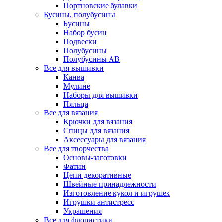
Портновские булавки
Бусины, полубусины
Бусины
Набор бусин
Подвески
Полубусины
Полубусины AB
Все для вышивки
Канва
Мулине
Наборы для вышивки
Пяльца
Все для вязания
Крючки для вязания
Спицы для вязания
Аксессуары для вязания
Все для творчества
Основы-заготовки
Фатин
Цепи декоративные
Швейные принадлежности
Изготовление кукол и игрушек
Игрушки антистресс
Украшения
Все для флористики