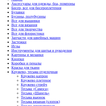
Аксессуары для одежды, боа, помпоны
Бисер, все для бисероплетения
Булавки
Бусины, полубусины
Все для вышивки
Все для вязания
Все для творчества
Все для флористики
Запчасти для швейных машин
Застежки
Иглы
Инструменты для шитья и рукоделия
Картины и мозаики
Кнопки
Коробки и пеналы
Краска для ткани
Кружево, тесьма отделочная
Кружево капрон
Кружево плетеное
Кружево стрейч
Тесьма «Самоса»
Тесьма «Шанель»
Тесьма вьюнок
Тесьма вязаная (хлопок)
Тесьма декоративная