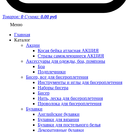
Товаров:
0
Сумма:
0.00 руб
Меню
Главная
Каталог
Акции
Косая бейка атласная АКЦИЯ
Стразы самоклеющиеся АКЦИЯ
Аксессуары для одежды, боа, помпоны
Боа
Подплечники
Бисер, все для бисероплетения
Инструменты и иглы для бисероплетения
Наборы бисера
Бисер
Нить, леска для бисероплетения
Проволока для бисероплетения
Булавки
Английские булавки
Булавки для вязания
Булавки для постельного белья
Декоративные булавки