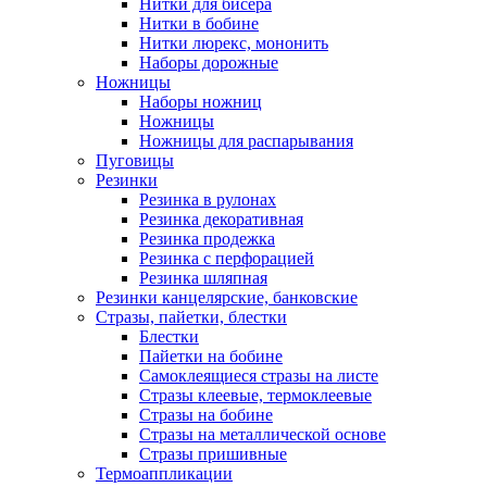
Нитки для бисера
Нитки в бобине
Нитки люрекс, мононить
Наборы дорожные
Ножницы
Наборы ножниц
Ножницы
Ножницы для распарывания
Пуговицы
Резинки
Резинка в рулонах
Резинка декоративная
Резинка продежка
Резинка с перфорацией
Резинка шляпная
Резинки канцелярские, банковские
Стразы, пайетки, блестки
Блестки
Пайетки на бобине
Самоклеящиеся стразы на листе
Стразы клеевые, термоклеевые
Стразы на бобине
Стразы на металлической основе
Стразы пришивные
Термоаппликации