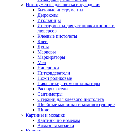
Инструменты для шитья и рукоделия
Бытовые инструменты
Дыроколы
Игольницы
Инструменты для установки кнопок и
люверсов
Клеевые пистолеты
Клей
Лупы
Маркеры
Маркираторы
Мел
Наперстки
Нитковдеватели
Ножи роликовые
Паяльники, термоаппликаторы
Распарыватели
Сантиметры
Стержни для клеевого пистолета
Швейные машинки и комплектующие
Шило
Картины и мозаики
Картины по номерам
Алмазная мозаика
Кнопки