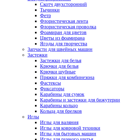
Скотч двухсторонний
Тычинки
Фетр
Флористическая лента
Флористическая проволка
Фоамиран для цветов
Цветы из фоамирана
Ягоды для творчества
Запчасти для швейных машин
Застежки
Застежки для белья
Крючки для белья
Крючки шубные
Пряжки для комбинезона
Фастексы
Фиксаторы
Карабины для сумок
Карабины и застежки для бижутерии
Карабины кольцо
Кольца для брелков
Иглы
Иглы для валяния
Иглы для ковровой техники
Иглы для бытовых машин
Иглы для ручного шитья