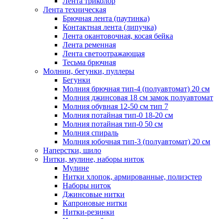
Лента триколор
Лента техническая
Брючная лента (паутинка)
Контактная лента (липучка)
Лента окантовочная, косая бейка
Лента ременная
Лента светоотражающая
Тесьма брючная
Молнии, бегунки, пуллеры
Бегунки
Молния брючная тип-4 (полуавтомат) 20 см
Молния джинсовая 18 см замок полуавтомат
Молния обувная 12-50 см тип 7
Молния потайная тип-0 18-20 см
Молния потайная тип-0 50 см
Молния спираль
Молния юбочная тип-3 (полуавтомат) 20 см
Наперстки, шило
Нитки, мулине, наборы ниток
Мулине
Нитки хлопок, армированные, полиэстер
Наборы ниток
Джинсовые нитки
Капроновые нитки
Нитки-резинки