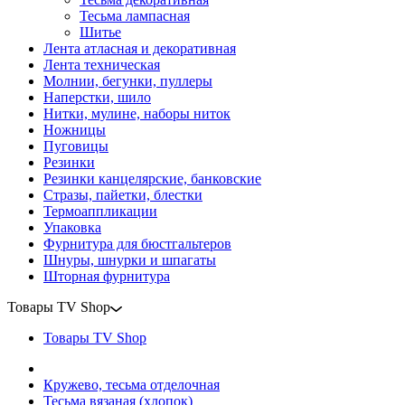
Тесьма лампасная
Шитье
Лента атласная и декоративная
Лента техническая
Молнии, бегунки, пуллеры
Наперстки, шило
Нитки, мулине, наборы ниток
Ножницы
Пуговицы
Резинки
Резинки канцелярские, банковские
Стразы, пайетки, блестки
Термоаппликации
Упаковка
Фурнитура для бюстгальтеров
Шнуры, шнурки и шпагаты
Шторная фурнитура
Товары TV Shop
Товары TV Shop
Кружево, тесьма отделочная
Тесьма вязаная (хлопок)