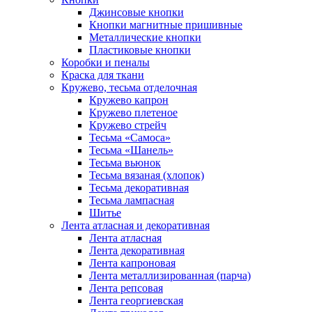
Джинсовые кнопки
Кнопки магнитные пришивные
Металлические кнопки
Пластиковые кнопки
Коробки и пеналы
Краска для ткани
Кружево, тесьма отделочная
Кружево капрон
Кружево плетеное
Кружево стрейч
Тесьма «Самоса»
Тесьма «Шанель»
Тесьма вьюнок
Тесьма вязаная (хлопок)
Тесьма декоративная
Тесьма лампасная
Шитье
Лента атласная и декоративная
Лента атласная
Лента декоративная
Лента капроновая
Лента металлизированная (парча)
Лента репсовая
Лента георгиевская