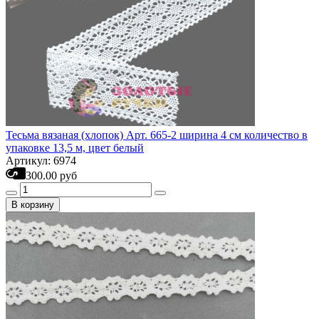
Тесьма вязаная (хлопок) Арт. 665-2 ширина 4 см количество в
упаковке 13,5 м, цвет белый
Артикул: 6974
300.00 руб
В корзину