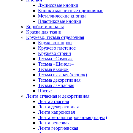
Джинсовые кнопки
Кнопки магнитные пришивные
Металлические кнопки
Пластиковые кнопки
Коробки и пеналы
Краска для ткани
Кружево, тесьма отделочная
Кружево капрон
Кружево плетеное
Кружево стрейч
Тесьма «Самоса»
Тесьма «Шанель»
Тесьма вьюнок
Тесьма вязаная (хлопок)
Тесьма декоративная
Тесьма лампасная
Шитье
Лента атласная и декоративная
Лента атласная
Лента декоративная
Лента капроновая
Лента металлизированная (парча)
Лента репсовая
Лента георгиевская