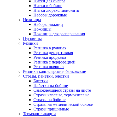
Нитки для бисера
Нитки в бобине
Нитки люрекс, мононить
Наборы дорожные
Ножницы
Наборы ножниц
Ножницы
Ножницы для распарывания
Пуговицы
Резинки
Резинка в рулонах
Резинка декоративная
Резинка продежка
Резинка с перфорацией
Резинка шляпная
Резинки канцелярские, банковские
Стразы, пайетки, блестки
Блестки
Пайетки на бобине
Самоклеящиеся стразы на листе
Стразы клеевые, термоклеевые
Стразы на бобине
Стразы на металлической основе
Стразы пришивные
Термоаппликации