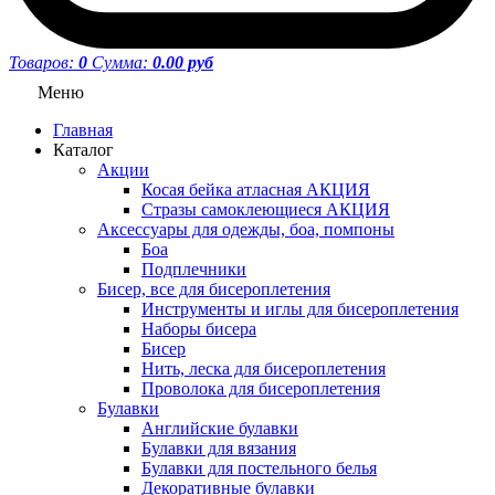
Товаров:
0
Сумма:
0.00 руб
Меню
Главная
Каталог
Акции
Косая бейка атласная АКЦИЯ
Стразы самоклеющиеся АКЦИЯ
Аксессуары для одежды, боа, помпоны
Боа
Подплечники
Бисер, все для бисероплетения
Инструменты и иглы для бисероплетения
Наборы бисера
Бисер
Нить, леска для бисероплетения
Проволока для бисероплетения
Булавки
Английские булавки
Булавки для вязания
Булавки для постельного белья
Декоративные булавки