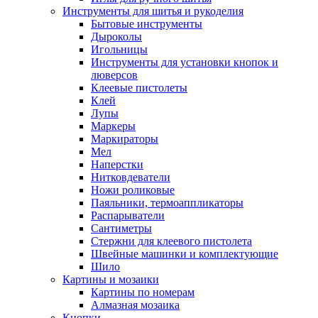
Инструменты для шитья и рукоделия
Бытовые инструменты
Дыроколы
Игольницы
Инструменты для установки кнопок и
люверсов
Клеевые пистолеты
Клей
Лупы
Маркеры
Маркираторы
Мел
Наперстки
Нитковдеватели
Ножи роликовые
Паяльники, термоаппликаторы
Распарыватели
Сантиметры
Стержни для клеевого пистолета
Швейные машинки и комплектующие
Шило
Картины и мозаики
Картины по номерам
Алмазная мозаика
Кнопки