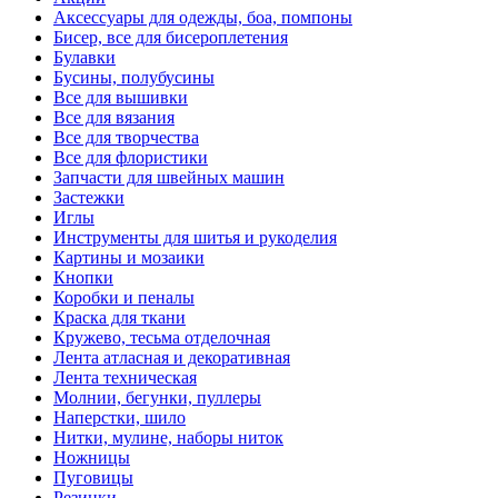
Аксессуары для одежды, боа, помпоны
Бисер, все для бисероплетения
Булавки
Бусины, полубусины
Все для вышивки
Все для вязания
Все для творчества
Все для флористики
Запчасти для швейных машин
Застежки
Иглы
Инструменты для шитья и рукоделия
Картины и мозаики
Кнопки
Коробки и пеналы
Краска для ткани
Кружево, тесьма отделочная
Лента атласная и декоративная
Лента техническая
Молнии, бегунки, пуллеры
Наперстки, шило
Нитки, мулине, наборы ниток
Ножницы
Пуговицы
Резинки