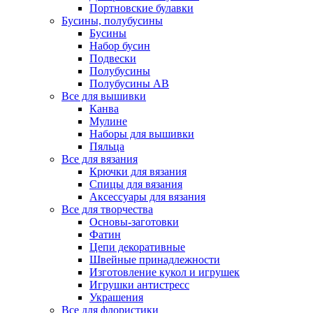
Портновские булавки
Бусины, полубусины
Бусины
Набор бусин
Подвески
Полубусины
Полубусины AB
Все для вышивки
Канва
Мулине
Наборы для вышивки
Пяльца
Все для вязания
Крючки для вязания
Спицы для вязания
Аксессуары для вязания
Все для творчества
Основы-заготовки
Фатин
Цепи декоративные
Швейные принадлежности
Изготовление кукол и игрушек
Игрушки антистресс
Украшения
Все для флористики