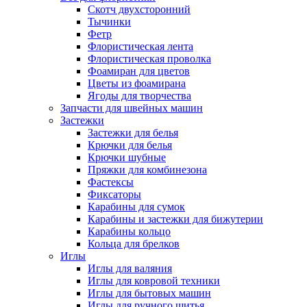
Скотч двухсторонний
Тычинки
Фетр
Флористическая лента
Флористическая проволка
Фоамиран для цветов
Цветы из фоамирана
Ягоды для творчества
Запчасти для швейных машин
Застежки
Застежки для белья
Крючки для белья
Крючки шубные
Пряжки для комбинезона
Фастексы
Фиксаторы
Карабины для сумок
Карабины и застежки для бижутерии
Карабины кольцо
Кольца для брелков
Иглы
Иглы для валяния
Иглы для ковровой техники
Иглы для бытовых машин
Иглы для ручного шитья