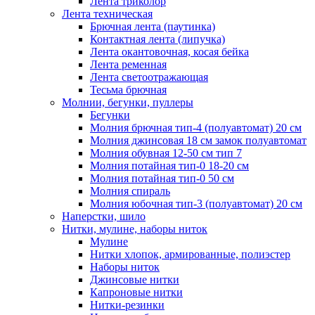
Лента триколор
Лента техническая
Брючная лента (паутинка)
Контактная лента (липучка)
Лента окантовочная, косая бейка
Лента ременная
Лента светоотражающая
Тесьма брючная
Молнии, бегунки, пуллеры
Бегунки
Молния брючная тип-4 (полуавтомат) 20 см
Молния джинсовая 18 см замок полуавтомат
Молния обувная 12-50 см тип 7
Молния потайная тип-0 18-20 см
Молния потайная тип-0 50 см
Молния спираль
Молния юбочная тип-3 (полуавтомат) 20 см
Наперстки, шило
Нитки, мулине, наборы ниток
Мулине
Нитки хлопок, армированные, полиэстер
Наборы ниток
Джинсовые нитки
Капроновые нитки
Нитки-резинки