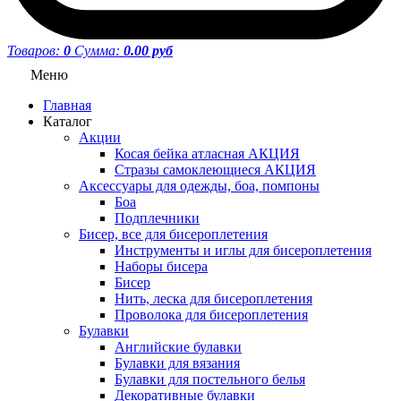
Товаров:
0
Сумма:
0.00 руб
Меню
Главная
Каталог
Акции
Косая бейка атласная АКЦИЯ
Стразы самоклеющиеся АКЦИЯ
Аксессуары для одежды, боа, помпоны
Боа
Подплечники
Бисер, все для бисероплетения
Инструменты и иглы для бисероплетения
Наборы бисера
Бисер
Нить, леска для бисероплетения
Проволока для бисероплетения
Булавки
Английские булавки
Булавки для вязания
Булавки для постельного белья
Декоративные булавки