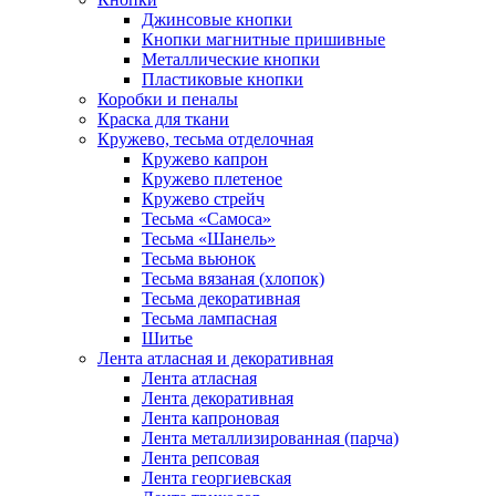
Джинсовые кнопки
Кнопки магнитные пришивные
Металлические кнопки
Пластиковые кнопки
Коробки и пеналы
Краска для ткани
Кружево, тесьма отделочная
Кружево капрон
Кружево плетеное
Кружево стрейч
Тесьма «Самоса»
Тесьма «Шанель»
Тесьма вьюнок
Тесьма вязаная (хлопок)
Тесьма декоративная
Тесьма лампасная
Шитье
Лента атласная и декоративная
Лента атласная
Лента декоративная
Лента капроновая
Лента металлизированная (парча)
Лента репсовая
Лента георгиевская