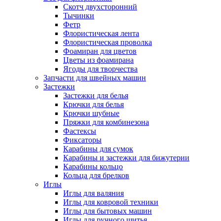
Скотч двухсторонний
Тычинки
Фетр
Флористическая лента
Флористическая проволка
Фоамиран для цветов
Цветы из фоамирана
Ягоды для творчества
Запчасти для швейных машин
Застежки
Застежки для белья
Крючки для белья
Крючки шубные
Пряжки для комбинезона
Фастексы
Фиксаторы
Карабины для сумок
Карабины и застежки для бижутерии
Карабины кольцо
Кольца для брелков
Иглы
Иглы для валяния
Иглы для ковровой техники
Иглы для бытовых машин
Иглы для ручного шитья