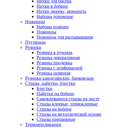
Нитки для бисера
Нитки в бобине
Нитки люрекс, мононить
Наборы дорожные
Ножницы
Наборы ножниц
Ножницы
Ножницы для распарывания
Пуговицы
Резинки
Резинка в рулонах
Резинка декоративная
Резинка продежка
Резинка с перфорацией
Резинка шляпная
Резинки канцелярские, банковские
Стразы, пайетки, блестки
Блестки
Пайетки на бобине
Самоклеящиеся стразы на листе
Стразы клеевые, термоклеевые
Стразы на бобине
Стразы на металлической основе
Стразы пришивные
Термоаппликации