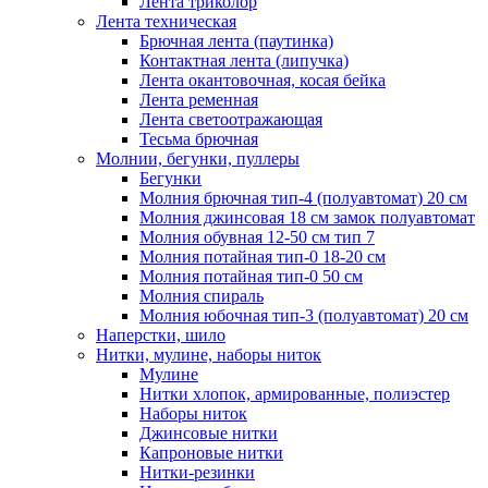
Лента триколор
Лента техническая
Брючная лента (паутинка)
Контактная лента (липучка)
Лента окантовочная, косая бейка
Лента ременная
Лента светоотражающая
Тесьма брючная
Молнии, бегунки, пуллеры
Бегунки
Молния брючная тип-4 (полуавтомат) 20 см
Молния джинсовая 18 см замок полуавтомат
Молния обувная 12-50 см тип 7
Молния потайная тип-0 18-20 см
Молния потайная тип-0 50 см
Молния спираль
Молния юбочная тип-3 (полуавтомат) 20 см
Наперстки, шило
Нитки, мулине, наборы ниток
Мулине
Нитки хлопок, армированные, полиэстер
Наборы ниток
Джинсовые нитки
Капроновые нитки
Нитки-резинки