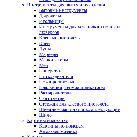
Инструменты для шитья и рукоделия
Бытовые инструменты
Дыроколы
Игольницы
Инструменты для установки кнопок и
люверсов
Клеевые пистолеты
Клей
Лупы
Маркеры
Маркираторы
Мел
Наперстки
Нитковдеватели
Ножи роликовые
Паяльники, термоаппликаторы
Распарыватели
Сантиметры
Стержни для клеевого пистолета
Швейные машинки и комплектующие
Шило
Картины и мозаики
Картины по номерам
Алмазная мозаика
Кнопки