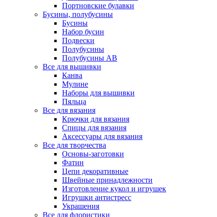
Портновские булавки
Бусины, полубусины
Бусины
Набор бусин
Подвески
Полубусины
Полубусины AB
Все для вышивки
Канва
Мулине
Наборы для вышивки
Пяльца
Все для вязания
Крючки для вязания
Спицы для вязания
Аксессуары для вязания
Все для творчества
Основы-заготовки
Фатин
Цепи декоративные
Швейные принадлежности
Изготовление кукол и игрушек
Игрушки антистресс
Украшения
Все для флористики