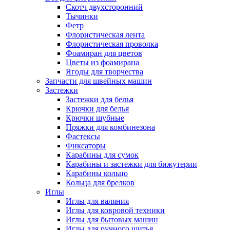
Скотч двухсторонний
Тычинки
Фетр
Флористическая лента
Флористическая проволка
Фоамиран для цветов
Цветы из фоамирана
Ягоды для творчества
Запчасти для швейных машин
Застежки
Застежки для белья
Крючки для белья
Крючки шубные
Пряжки для комбинезона
Фастексы
Фиксаторы
Карабины для сумок
Карабины и застежки для бижутерии
Карабины кольцо
Кольца для брелков
Иглы
Иглы для валяния
Иглы для ковровой техники
Иглы для бытовых машин
Иглы для ручного шитья