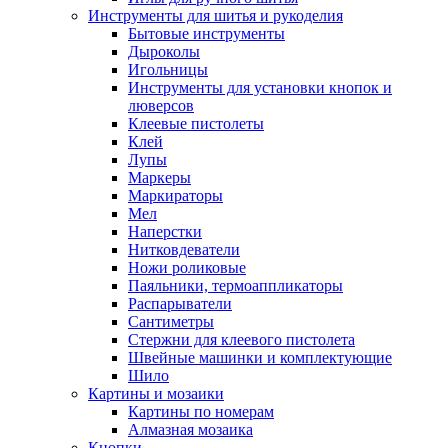
Инструменты для шитья и рукоделия
Бытовые инструменты
Дыроколы
Игольницы
Инструменты для установки кнопок и
люверсов
Клеевые пистолеты
Клей
Лупы
Маркеры
Маркираторы
Мел
Наперстки
Нитковдеватели
Ножи роликовые
Паяльники, термоаппликаторы
Распарыватели
Сантиметры
Стержни для клеевого пистолета
Швейные машинки и комплектующие
Шило
Картины и мозаики
Картины по номерам
Алмазная мозаика
Кнопки