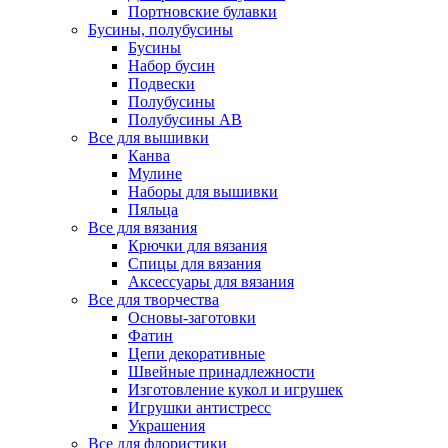
Портновские булавки
Бусины, полубусины
Бусины
Набор бусин
Подвески
Полубусины
Полубусины AB
Все для вышивки
Канва
Мулине
Наборы для вышивки
Пяльца
Все для вязания
Крючки для вязания
Спицы для вязания
Аксессуары для вязания
Все для творчества
Основы-заготовки
Фатин
Цепи декоративные
Швейные принадлежности
Изготовление кукол и игрушек
Игрушки антистресс
Украшения
Все для флористики