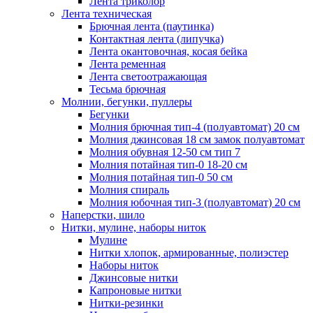
Лента триколор
Лента техническая
Брючная лента (паутинка)
Контактная лента (липучка)
Лента окантовочная, косая бейка
Лента ременная
Лента светоотражающая
Тесьма брючная
Молнии, бегунки, пуллеры
Бегунки
Молния брючная тип-4 (полуавтомат) 20 см
Молния джинсовая 18 см замок полуавтомат
Молния обувная 12-50 см тип 7
Молния потайная тип-0 18-20 см
Молния потайная тип-0 50 см
Молния спираль
Молния юбочная тип-3 (полуавтомат) 20 см
Наперстки, шило
Нитки, мулине, наборы ниток
Мулине
Нитки хлопок, армированные, полиэстер
Наборы ниток
Джинсовые нитки
Капроновые нитки
Нитки-резинки