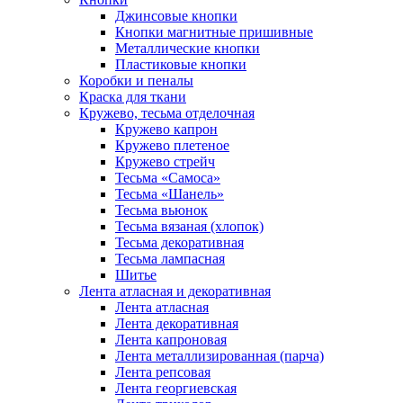
Джинсовые кнопки
Кнопки магнитные пришивные
Металлические кнопки
Пластиковые кнопки
Коробки и пеналы
Краска для ткани
Кружево, тесьма отделочная
Кружево капрон
Кружево плетеное
Кружево стрейч
Тесьма «Самоса»
Тесьма «Шанель»
Тесьма вьюнок
Тесьма вязаная (хлопок)
Тесьма декоративная
Тесьма лампасная
Шитье
Лента атласная и декоративная
Лента атласная
Лента декоративная
Лента капроновая
Лента металлизированная (парча)
Лента репсовая
Лента георгиевская