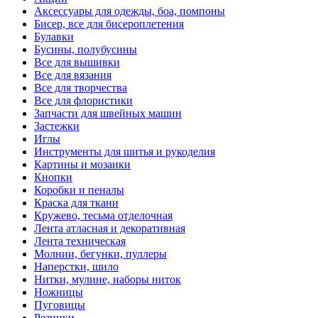
Аксессуары для одежды, боа, помпоны
Бисер, все для бисероплетения
Булавки
Бусины, полубусины
Все для вышивки
Все для вязания
Все для творчества
Все для флористики
Запчасти для швейных машин
Застежки
Иглы
Инструменты для шитья и рукоделия
Картины и мозаики
Кнопки
Коробки и пеналы
Краска для ткани
Кружево, тесьма отделочная
Лента атласная и декоративная
Лента техническая
Молнии, бегунки, пуллеры
Наперстки, шило
Нитки, мулине, наборы ниток
Ножницы
Пуговицы
Резинки