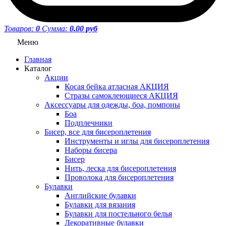
Товаров:
0
Сумма:
0.00 руб
Меню
Главная
Каталог
Акции
Косая бейка атласная АКЦИЯ
Стразы самоклеющиеся АКЦИЯ
Аксессуары для одежды, боа, помпоны
Боа
Подплечники
Бисер, все для бисероплетения
Инструменты и иглы для бисероплетения
Наборы бисера
Бисер
Нить, леска для бисероплетения
Проволока для бисероплетения
Булавки
Английские булавки
Булавки для вязания
Булавки для постельного белья
Декоративные булавки