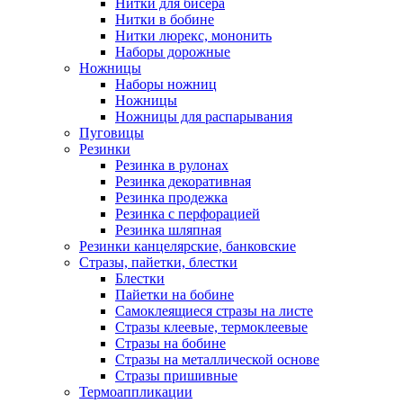
Нитки для бисера
Нитки в бобине
Нитки люрекс, мононить
Наборы дорожные
Ножницы
Наборы ножниц
Ножницы
Ножницы для распарывания
Пуговицы
Резинки
Резинка в рулонах
Резинка декоративная
Резинка продежка
Резинка с перфорацией
Резинка шляпная
Резинки канцелярские, банковские
Стразы, пайетки, блестки
Блестки
Пайетки на бобине
Самоклеящиеся стразы на листе
Стразы клеевые, термоклеевые
Стразы на бобине
Стразы на металлической основе
Стразы пришивные
Термоаппликации