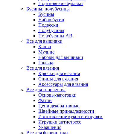
Портновские булавки
Бусины, полубусины
Бусины
Набор бусин
Подвески
Полубусины
Полубусины AB
Все для вышивки
Канва
Мулине
Наборы для вышивки
Пяльца
Все для вязания
Крючки для вязания
Спицы для вязания
Аксессуары для вязания
Все для творчества
Основы-заготовки
Фатин
Цепи декоративные
Швейные принадлежности
Изготовление кукол и игрушек
Игрушки антистресс
Украшения
Все для флористики