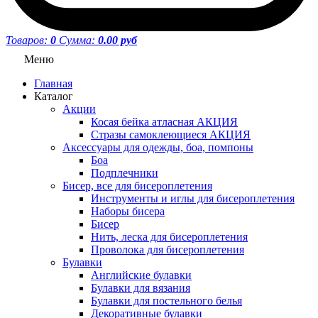
Товаров:
0
Сумма:
0.00 руб
Меню
Главная
Каталог
Акции
Косая бейка атласная АКЦИЯ
Стразы самоклеющиеся АКЦИЯ
Аксессуары для одежды, боа, помпоны
Боа
Подплечники
Бисер, все для бисероплетения
Инструменты и иглы для бисероплетения
Наборы бисера
Бисер
Нить, леска для бисероплетения
Проволока для бисероплетения
Булавки
Английские булавки
Булавки для вязания
Булавки для постельного белья
Декоративные булавки