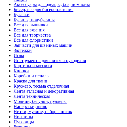
Аксессуары для одежды, боа, помпоны
Бисер, все для бисероплетения
Булавки
Бусины, полубусины
Все для вышивки
Все для вязания
Все для творчества
Все для флористики
Запчасти для швейных машин
Застежки
Иглы
Инструменты для шитья и рукоделия
Картины и мозаики
Кнопки
Коробки и пеналы
Краска для ткани
Кружево, тесьма отделочная
Лента атласная и декоративная
Лента техническая
Молнии, бегунки, пуллеры
Наперстки, шило
Нитки, мулине, наборы ниток
Ножницы
Пуговицы
Резинки