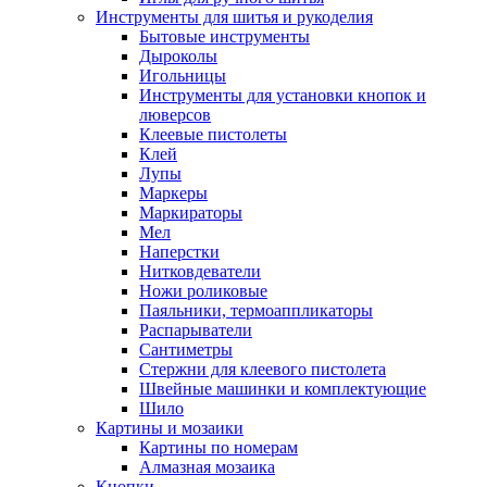
Инструменты для шитья и рукоделия
Бытовые инструменты
Дыроколы
Игольницы
Инструменты для установки кнопок и
люверсов
Клеевые пистолеты
Клей
Лупы
Маркеры
Маркираторы
Мел
Наперстки
Нитковдеватели
Ножи роликовые
Паяльники, термоаппликаторы
Распарыватели
Сантиметры
Стержни для клеевого пистолета
Швейные машинки и комплектующие
Шило
Картины и мозаики
Картины по номерам
Алмазная мозаика
Кнопки