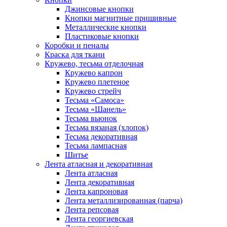
Джинсовые кнопки
Кнопки магнитные пришивные
Металлические кнопки
Пластиковые кнопки
Коробки и пеналы
Краска для ткани
Кружево, тесьма отделочная
Кружево капрон
Кружево плетеное
Кружево стрейч
Тесьма «Самоса»
Тесьма «Шанель»
Тесьма вьюнок
Тесьма вязаная (хлопок)
Тесьма декоративная
Тесьма лампасная
Шитье
Лента атласная и декоративная
Лента атласная
Лента декоративная
Лента капроновая
Лента металлизированная (парча)
Лента репсовая
Лента георгиевская