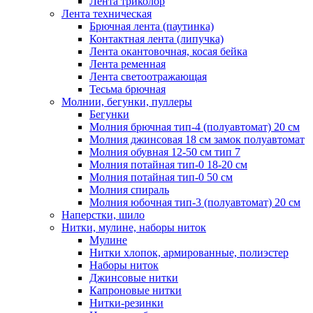
Лента триколор
Лента техническая
Брючная лента (паутинка)
Контактная лента (липучка)
Лента окантовочная, косая бейка
Лента ременная
Лента светоотражающая
Тесьма брючная
Молнии, бегунки, пуллеры
Бегунки
Молния брючная тип-4 (полуавтомат) 20 см
Молния джинсовая 18 см замок полуавтомат
Молния обувная 12-50 см тип 7
Молния потайная тип-0 18-20 см
Молния потайная тип-0 50 см
Молния спираль
Молния юбочная тип-3 (полуавтомат) 20 см
Наперстки, шило
Нитки, мулине, наборы ниток
Мулине
Нитки хлопок, армированные, полиэстер
Наборы ниток
Джинсовые нитки
Капроновые нитки
Нитки-резинки