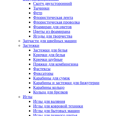
Скотч двухсторонний
Тычинки
Фетр
Флористическая лента
Флористическая проволка
Фоамиран для цветов
Цветы из фоамирана
Ягоды для творчества
Запчасти для швейных машин
Застежки
Застежки для белья
Крючки для белья
Крючки шубные
Пряжки для комбинезона
Фастексы
Фиксаторы
Карабины для сумок
Карабины и застежки для бижутерии
Карабины кольцо
Кольца для брелков
Иглы
Иглы для валяния
Иглы для ковровой техники
Иглы для бытовых машин
Иглы для ручного шитья