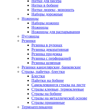
Нитки для бисера
Нитки в бобине
Нитки люрекс, мононить
Наборы дорожные
Ножницы
Наборы ножниц
Ножницы
Ножницы для распарывания
Пуговицы
Резинки
Резинка в рулонах
Резинка декоративная
Резинка продежка
Резинка с перфорацией
Резинка шляпная
Резинки канцелярские, банковские
Стразы, пайетки, блестки
Блестки
Пайетки на бобине
Самоклеящиеся стразы на листе
Стразы клеевые, термоклеевые
Стразы на бобине
Стразы на металлической основе
Стразы пришивные
Термоаппликации