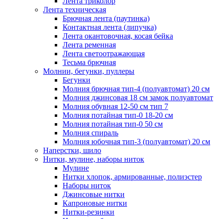
Лента триколор
Лента техническая
Брючная лента (паутинка)
Контактная лента (липучка)
Лента окантовочная, косая бейка
Лента ременная
Лента светоотражающая
Тесьма брючная
Молнии, бегунки, пуллеры
Бегунки
Молния брючная тип-4 (полуавтомат) 20 см
Молния джинсовая 18 см замок полуавтомат
Молния обувная 12-50 см тип 7
Молния потайная тип-0 18-20 см
Молния потайная тип-0 50 см
Молния спираль
Молния юбочная тип-3 (полуавтомат) 20 см
Наперстки, шило
Нитки, мулине, наборы ниток
Мулине
Нитки хлопок, армированные, полиэстер
Наборы ниток
Джинсовые нитки
Капроновые нитки
Нитки-резинки