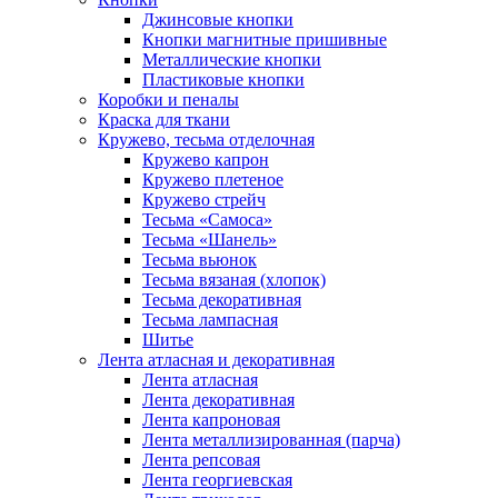
Джинсовые кнопки
Кнопки магнитные пришивные
Металлические кнопки
Пластиковые кнопки
Коробки и пеналы
Краска для ткани
Кружево, тесьма отделочная
Кружево капрон
Кружево плетеное
Кружево стрейч
Тесьма «Самоса»
Тесьма «Шанель»
Тесьма вьюнок
Тесьма вязаная (хлопок)
Тесьма декоративная
Тесьма лампасная
Шитье
Лента атласная и декоративная
Лента атласная
Лента декоративная
Лента капроновая
Лента металлизированная (парча)
Лента репсовая
Лента георгиевская