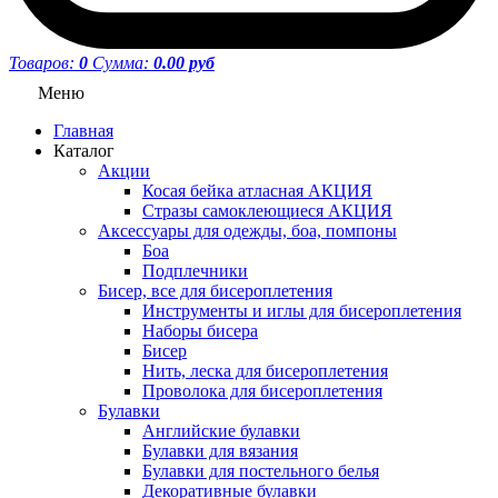
Товаров:
0
Сумма:
0.00 руб
Меню
Главная
Каталог
Акции
Косая бейка атласная АКЦИЯ
Стразы самоклеющиеся АКЦИЯ
Аксессуары для одежды, боа, помпоны
Боа
Подплечники
Бисер, все для бисероплетения
Инструменты и иглы для бисероплетения
Наборы бисера
Бисер
Нить, леска для бисероплетения
Проволока для бисероплетения
Булавки
Английские булавки
Булавки для вязания
Булавки для постельного белья
Декоративные булавки