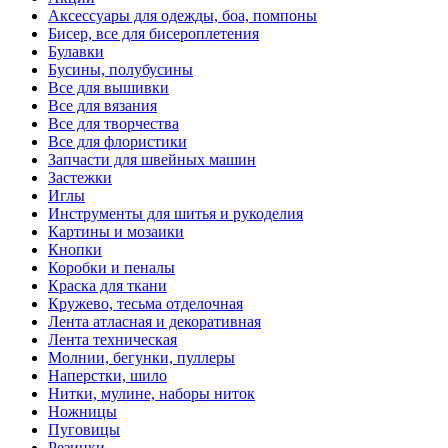
Аксессуары для одежды, боа, помпоны
Бисер, все для бисероплетения
Булавки
Бусины, полубусины
Все для вышивки
Все для вязания
Все для творчества
Все для флористики
Запчасти для швейных машин
Застежки
Иглы
Инструменты для шитья и рукоделия
Картины и мозаики
Кнопки
Коробки и пеналы
Краска для ткани
Кружево, тесьма отделочная
Лента атласная и декоративная
Лента техническая
Молнии, бегунки, пуллеры
Наперстки, шило
Нитки, мулине, наборы ниток
Ножницы
Пуговицы
Резинки