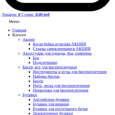
Товаров:
0
Сумма:
0.00 руб
Меню
Главная
Каталог
Акции
Косая бейка атласная АКЦИЯ
Стразы самоклеющиеся АКЦИЯ
Аксессуары для одежды, боа, помпоны
Боа
Подплечники
Бисер, все для бисероплетения
Инструменты и иглы для бисероплетения
Наборы бисера
Бисер
Нить, леска для бисероплетения
Проволока для бисероплетения
Булавки
Английские булавки
Булавки для вязания
Булавки для постельного белья
Декоративные булавки