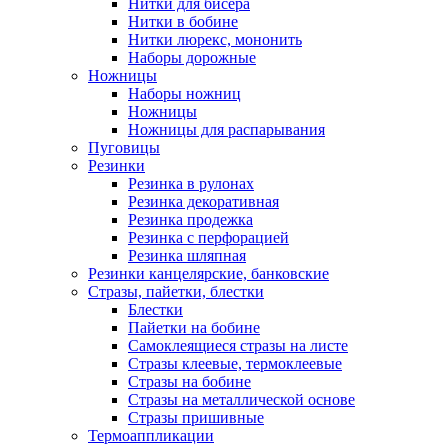
Нитки для бисера
Нитки в бобине
Нитки люрекс, мононить
Наборы дорожные
Ножницы
Наборы ножниц
Ножницы
Ножницы для распарывания
Пуговицы
Резинки
Резинка в рулонах
Резинка декоративная
Резинка продежка
Резинка с перфорацией
Резинка шляпная
Резинки канцелярские, банковские
Стразы, пайетки, блестки
Блестки
Пайетки на бобине
Самоклеящиеся стразы на листе
Стразы клеевые, термоклеевые
Стразы на бобине
Стразы на металлической основе
Стразы пришивные
Термоаппликации