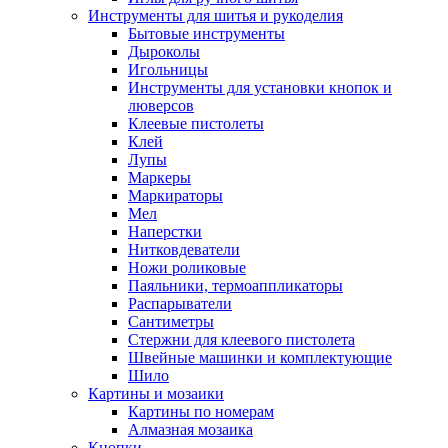
Инструменты для шитья и рукоделия
Бытовые инструменты
Дыроколы
Игольницы
Инструменты для установки кнопок и
люверсов
Клеевые пистолеты
Клей
Лупы
Маркеры
Маркираторы
Мел
Наперстки
Нитковдеватели
Ножи роликовые
Паяльники, термоаппликаторы
Распарыватели
Сантиметры
Стержни для клеевого пистолета
Швейные машинки и комплектующие
Шило
Картины и мозаики
Картины по номерам
Алмазная мозаика
Кнопки