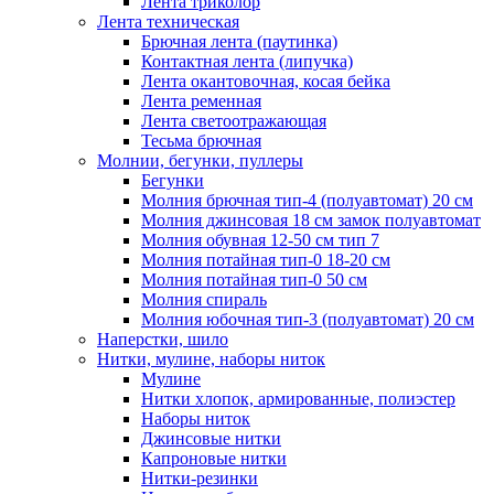
Лента триколор
Лента техническая
Брючная лента (паутинка)
Контактная лента (липучка)
Лента окантовочная, косая бейка
Лента ременная
Лента светоотражающая
Тесьма брючная
Молнии, бегунки, пуллеры
Бегунки
Молния брючная тип-4 (полуавтомат) 20 см
Молния джинсовая 18 см замок полуавтомат
Молния обувная 12-50 см тип 7
Молния потайная тип-0 18-20 см
Молния потайная тип-0 50 см
Молния спираль
Молния юбочная тип-3 (полуавтомат) 20 см
Наперстки, шило
Нитки, мулине, наборы ниток
Мулине
Нитки хлопок, армированные, полиэстер
Наборы ниток
Джинсовые нитки
Капроновые нитки
Нитки-резинки