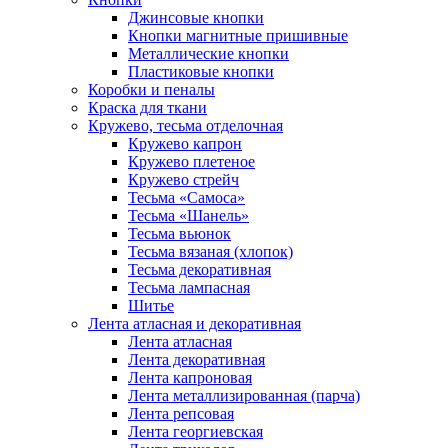
Джинсовые кнопки
Кнопки магнитные пришивные
Металлические кнопки
Пластиковые кнопки
Коробки и пеналы
Краска для ткани
Кружево, тесьма отделочная
Кружево капрон
Кружево плетеное
Кружево стрейч
Тесьма «Самоса»
Тесьма «Шанель»
Тесьма вьюнок
Тесьма вязаная (хлопок)
Тесьма декоративная
Тесьма лампасная
Шитье
Лента атласная и декоративная
Лента атласная
Лента декоративная
Лента капроновая
Лента металлизированная (парча)
Лента репсовая
Лента георгиевская