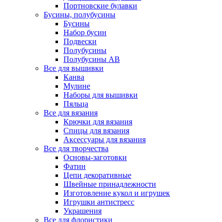
Портновские булавки
Бусины, полубусины
Бусины
Набор бусин
Подвески
Полубусины
Полубусины AB
Все для вышивки
Канва
Мулине
Наборы для вышивки
Пяльца
Все для вязания
Крючки для вязания
Спицы для вязания
Аксессуары для вязания
Все для творчества
Основы-заготовки
Фатин
Цепи декоративные
Швейные принадлежности
Изготовление кукол и игрушек
Игрушки антистресс
Украшения
Все для флористики