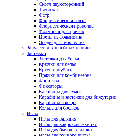
Скотч двухсторонний
Тычинки
Фетр
Флористическая лента
Флористическая проволка
Фоамиран для цветов
Цветы из фоамирана
Ягоды для творчества
Запчасти для швейных машин
Застежки
Застежки для белья
Крючки для белья
Крючки шубные
Пряжки для комбинезона
Фастексы
Фиксаторы
Карабины для сумок
Карабины и застежки для бижутерии
Карабины кольцо
Кольца для брелков
Иглы
Иглы для валяния
Иглы для ковровой техники
Иглы для бытовых машин
Иглы для ручного шитья