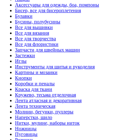
Аксессуары для одежды, боа, помпоны
Бисер, все для бисероплетения
Булавки
Бусины, полубусины
Все для вышивки
Все для вязания
Все для творчества
Все для флористики
Запчасти для швейных машин
Застежки
Иглы
Инструменты для шитья и рукоделия
Картины и мозаики
Кнопки
Коробки и пеналы
Краска для ткани
Кружево, тесьма отделочная
Лента атласная и декоративная
Лента техническая
Молнии, бегунки, пуллеры
Наперстки, шило
Нитки, мулине, наборы ниток
Ножницы
Пуговицы
Резинки