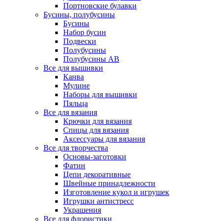
Портновские булавки
Бусины, полубусины
Бусины
Набор бусин
Подвески
Полубусины
Полубусины AB
Все для вышивки
Канва
Мулине
Наборы для вышивки
Пяльца
Все для вязания
Крючки для вязания
Спицы для вязания
Аксессуары для вязания
Все для творчества
Основы-заготовки
Фатин
Цепи декоративные
Швейные принадлежности
Изготовление кукол и игрушек
Игрушки антистресс
Украшения
Все для флористики