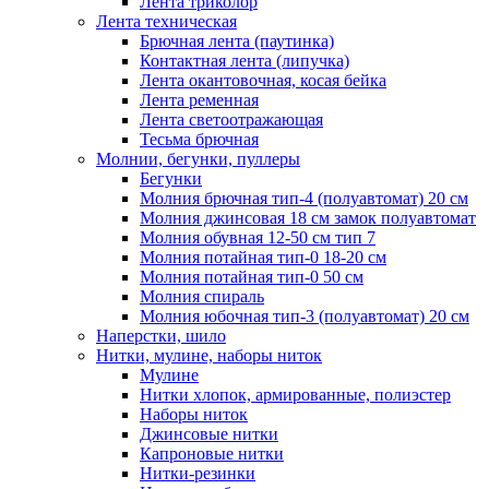
Лента триколор
Лента техническая
Брючная лента (паутинка)
Контактная лента (липучка)
Лента окантовочная, косая бейка
Лента ременная
Лента светоотражающая
Тесьма брючная
Молнии, бегунки, пуллеры
Бегунки
Молния брючная тип-4 (полуавтомат) 20 см
Молния джинсовая 18 см замок полуавтомат
Молния обувная 12-50 см тип 7
Молния потайная тип-0 18-20 см
Молния потайная тип-0 50 см
Молния спираль
Молния юбочная тип-3 (полуавтомат) 20 см
Наперстки, шило
Нитки, мулине, наборы ниток
Мулине
Нитки хлопок, армированные, полиэстер
Наборы ниток
Джинсовые нитки
Капроновые нитки
Нитки-резинки