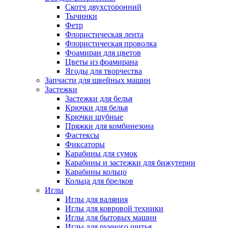
Скотч двухсторонний
Тычинки
Фетр
Флористическая лента
Флористическая проволка
Фоамиран для цветов
Цветы из фоамирана
Ягоды для творчества
Запчасти для швейных машин
Застежки
Застежки для белья
Крючки для белья
Крючки шубные
Пряжки для комбинезона
Фастексы
Фиксаторы
Карабины для сумок
Карабины и застежки для бижутерии
Карабины кольцо
Кольца для брелков
Иглы
Иглы для валяния
Иглы для ковровой техники
Иглы для бытовых машин
Иглы для ручного шитья