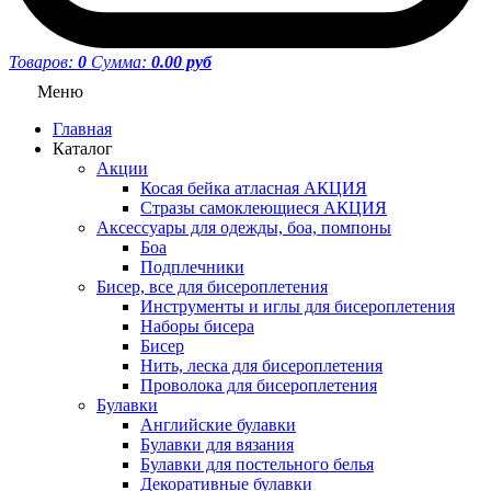
Товаров:
0
Сумма:
0.00 руб
Меню
Главная
Каталог
Акции
Косая бейка атласная АКЦИЯ
Стразы самоклеющиеся АКЦИЯ
Аксессуары для одежды, боа, помпоны
Боа
Подплечники
Бисер, все для бисероплетения
Инструменты и иглы для бисероплетения
Наборы бисера
Бисер
Нить, леска для бисероплетения
Проволока для бисероплетения
Булавки
Английские булавки
Булавки для вязания
Булавки для постельного белья
Декоративные булавки