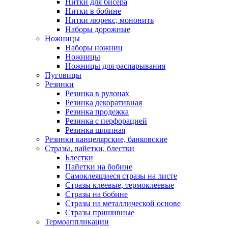
Нитки для бисера
Нитки в бобине
Нитки люрекс, мононить
Наборы дорожные
Ножницы
Наборы ножниц
Ножницы
Ножницы для распарывания
Пуговицы
Резинки
Резинка в рулонах
Резинка декоративная
Резинка продежка
Резинка с перфорацией
Резинка шляпная
Резинки канцелярские, банковские
Стразы, пайетки, блестки
Блестки
Пайетки на бобине
Самоклеящиеся стразы на листе
Стразы клеевые, термоклеевые
Стразы на бобине
Стразы на металлической основе
Стразы пришивные
Термоаппликации