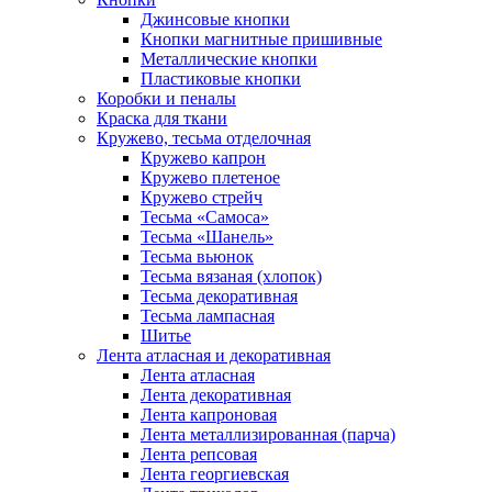
Джинсовые кнопки
Кнопки магнитные пришивные
Металлические кнопки
Пластиковые кнопки
Коробки и пеналы
Краска для ткани
Кружево, тесьма отделочная
Кружево капрон
Кружево плетеное
Кружево стрейч
Тесьма «Самоса»
Тесьма «Шанель»
Тесьма вьюнок
Тесьма вязаная (хлопок)
Тесьма декоративная
Тесьма лампасная
Шитье
Лента атласная и декоративная
Лента атласная
Лента декоративная
Лента капроновая
Лента металлизированная (парча)
Лента репсовая
Лента георгиевская