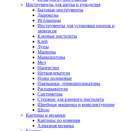
Инструменты для шитья и рукоделия
Бытовые инструменты
Дыроколы
Игольницы
Инструменты для установки кнопок и
люверсов
Клеевые пистолеты
Клей
Лупы
Маркеры
Маркираторы
Мел
Наперстки
Нитковдеватели
Ножи роликовые
Паяльники, термоаппликаторы
Распарыватели
Сантиметры
Стержни для клеевого пистолета
Швейные машинки и комплектующие
Шило
Картины и мозаики
Картины по номерам
Алмазная мозаика
Кнопки