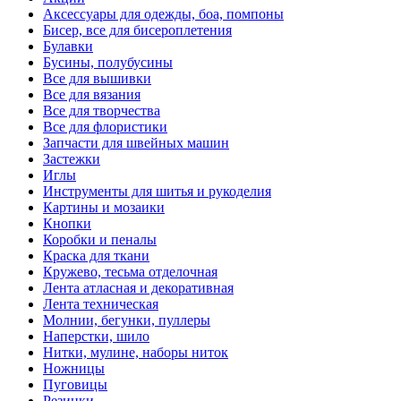
Аксессуары для одежды, боа, помпоны
Бисер, все для бисероплетения
Булавки
Бусины, полубусины
Все для вышивки
Все для вязания
Все для творчества
Все для флористики
Запчасти для швейных машин
Застежки
Иглы
Инструменты для шитья и рукоделия
Картины и мозаики
Кнопки
Коробки и пеналы
Краска для ткани
Кружево, тесьма отделочная
Лента атласная и декоративная
Лента техническая
Молнии, бегунки, пуллеры
Наперстки, шило
Нитки, мулине, наборы ниток
Ножницы
Пуговицы
Резинки