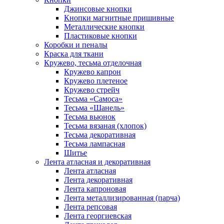
Джинсовые кнопки
Кнопки магнитные пришивные
Металлические кнопки
Пластиковые кнопки
Коробки и пеналы
Краска для ткани
Кружево, тесьма отделочная
Кружево капрон
Кружево плетеное
Кружево стрейч
Тесьма «Самоса»
Тесьма «Шанель»
Тесьма вьюнок
Тесьма вязаная (хлопок)
Тесьма декоративная
Тесьма лампасная
Шитье
Лента атласная и декоративная
Лента атласная
Лента декоративная
Лента капроновая
Лента металлизированная (парча)
Лента репсовая
Лента георгиевская