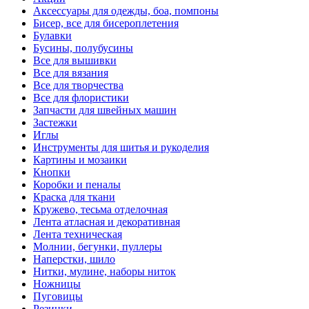
Аксессуары для одежды, боа, помпоны
Бисер, все для бисероплетения
Булавки
Бусины, полубусины
Все для вышивки
Все для вязания
Все для творчества
Все для флористики
Запчасти для швейных машин
Застежки
Иглы
Инструменты для шитья и рукоделия
Картины и мозаики
Кнопки
Коробки и пеналы
Краска для ткани
Кружево, тесьма отделочная
Лента атласная и декоративная
Лента техническая
Молнии, бегунки, пуллеры
Наперстки, шило
Нитки, мулине, наборы ниток
Ножницы
Пуговицы
Резинки