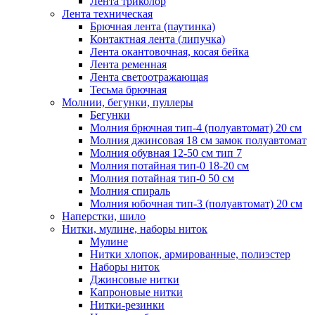
Лента триколор
Лента техническая
Брючная лента (паутинка)
Контактная лента (липучка)
Лента окантовочная, косая бейка
Лента ременная
Лента светоотражающая
Тесьма брючная
Молнии, бегунки, пуллеры
Бегунки
Молния брючная тип-4 (полуавтомат) 20 см
Молния джинсовая 18 см замок полуавтомат
Молния обувная 12-50 см тип 7
Молния потайная тип-0 18-20 см
Молния потайная тип-0 50 см
Молния спираль
Молния юбочная тип-3 (полуавтомат) 20 см
Наперстки, шило
Нитки, мулине, наборы ниток
Мулине
Нитки хлопок, армированные, полиэстер
Наборы ниток
Джинсовые нитки
Капроновые нитки
Нитки-резинки