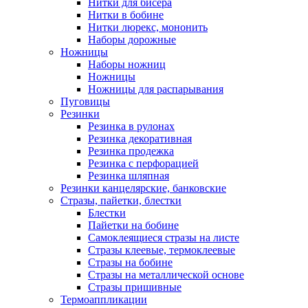
Нитки для бисера
Нитки в бобине
Нитки люрекс, мононить
Наборы дорожные
Ножницы
Наборы ножниц
Ножницы
Ножницы для распарывания
Пуговицы
Резинки
Резинка в рулонах
Резинка декоративная
Резинка продежка
Резинка с перфорацией
Резинка шляпная
Резинки канцелярские, банковские
Стразы, пайетки, блестки
Блестки
Пайетки на бобине
Самоклеящиеся стразы на листе
Стразы клеевые, термоклеевые
Стразы на бобине
Стразы на металлической основе
Стразы пришивные
Термоаппликации