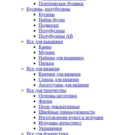
Портновские булавки
Бусины, полубусины
Бусины
Набор бусин
Подвески
Полубусины
Полубусины AB
Все для вышивки
Канва
Мулине
Наборы для вышивки
Пяльца
Все для вязания
Крючки для вязания
Спицы для вязания
Аксессуары для вязания
Все для творчества
Основы-заготовки
Фатин
Цепи декоративные
Швейные принадлежности
Изготовление кукол и игрушек
Игрушки антистресс
Украшения
Все для флористики