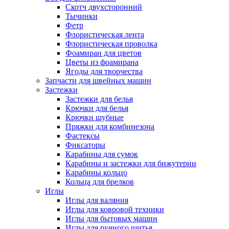
Скотч двухсторонний
Тычинки
Фетр
Флористическая лента
Флористическая проволка
Фоамиран для цветов
Цветы из фоамирана
Ягоды для творчества
Запчасти для швейных машин
Застежки
Застежки для белья
Крючки для белья
Крючки шубные
Пряжки для комбинезона
Фастексы
Фиксаторы
Карабины для сумок
Карабины и застежки для бижутерии
Карабины кольцо
Кольца для брелков
Иглы
Иглы для валяния
Иглы для ковровой техники
Иглы для бытовых машин
Иглы для ручного шитья