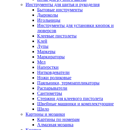
Инструменты для шитья и рукоделия
Бытовые инструменты
Дыроколы
Игольницы
Инструменты для установки кнопок и
люверсов
Клеевые пистолеты
Клей
Лупы
Маркеры
Маркираторы
Мел
Наперстки
Нитковдеватели
Ножи роликовые
Паяльники, термоаппликаторы
Распарыватели
Сантиметры
Стержни для клеевого пистолета
Швейные машинки и комплектующие
Шило
Картины и мозаики
Картины по номерам
Алмазная мозаика
Кнопки