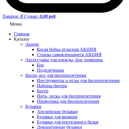
Товаров:
0
Сумма:
0.00 руб
Меню
Главная
Каталог
Акции
Косая бейка атласная АКЦИЯ
Стразы самоклеющиеся АКЦИЯ
Аксессуары для одежды, боа, помпоны
Боа
Подплечники
Бисер, все для бисероплетения
Инструменты и иглы для бисероплетения
Наборы бисера
Бисер
Нить, леска для бисероплетения
Проволока для бисероплетения
Булавки
Английские булавки
Булавки для вязания
Булавки для постельного белья
Декоративные булавки