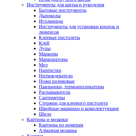
Инструменты для шитья и рукоделия
Бытовые инструменты
Дыроколы
Игольницы
Инструменты для установки кнопок и
люверсов
Клеевые пистолеты
Клей
Лупы
Маркеры
Маркираторы
Мел
Наперстки
Нитковдеватели
Ножи роликовые
Паяльники, термоаппликаторы
Распарыватели
Сантиметры
Стержни для клеевого пистолета
Швейные машинки и комплектующие
Шило
Картины и мозаики
Картины по номерам
Алмазная мозаика
Кнопки