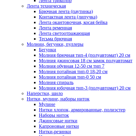
Лента триколор
Лента техническая
Брючная лента (паутинка)
Контактная лента (липучка)
Лента окантовочная, косая бейка
Лента ременная
Лента светоотражающая
Тесьма брючная
Молнии, бегунки, пуллеры
Бегунки
Молния брючная тип-4 (полуавтомат) 20 см
Молния джинсовая 18 см замок полуавтомат
Молния обувная 12-50 см тип 7
Молния потайная тип-0 18-20 см
Молния потайная тип-0 50 см
Молния спираль
Молния юбочная тип-3 (полуавтомат) 20 см
Наперстки, шило
Нитки, мулине, наборы ниток
Мулине
Нитки хлопок, армированные, полиэстер
Наборы ниток
Джинсовые нитки
Капроновые нитки
Нитки-резинки