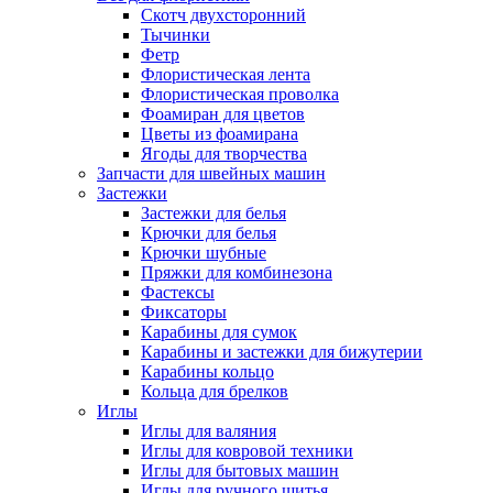
Скотч двухсторонний
Тычинки
Фетр
Флористическая лента
Флористическая проволка
Фоамиран для цветов
Цветы из фоамирана
Ягоды для творчества
Запчасти для швейных машин
Застежки
Застежки для белья
Крючки для белья
Крючки шубные
Пряжки для комбинезона
Фастексы
Фиксаторы
Карабины для сумок
Карабины и застежки для бижутерии
Карабины кольцо
Кольца для брелков
Иглы
Иглы для валяния
Иглы для ковровой техники
Иглы для бытовых машин
Иглы для ручного шитья