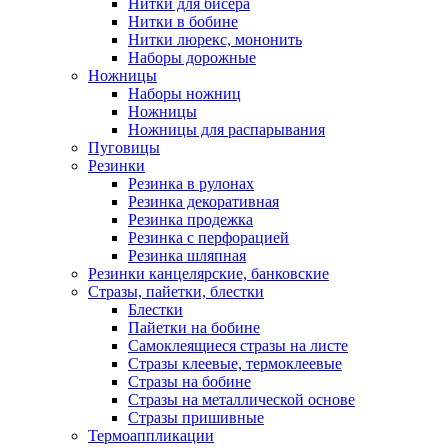
Нитки для бисера
Нитки в бобине
Нитки люрекс, мононить
Наборы дорожные
Ножницы
Наборы ножниц
Ножницы
Ножницы для распарывания
Пуговицы
Резинки
Резинка в рулонах
Резинка декоративная
Резинка продежка
Резинка с перфорацией
Резинка шляпная
Резинки канцелярские, банковские
Стразы, пайетки, блестки
Блестки
Пайетки на бобине
Самоклеящиеся стразы на листе
Стразы клеевые, термоклеевые
Стразы на бобине
Стразы на металлической основе
Стразы пришивные
Термоаппликации