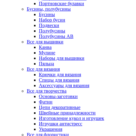
Портновские булавки
Бусины, полубусины
Бусины
Набор бусин
Подвески
Полубусины
Полубусины AB
Все для вышивки
Канва
Мулине
Наборы для вышивки
Пяльца
Все для вязания
Крючки для вязания
Спицы для вязания
Аксессуары для вязания
Все для творчества
Основы-заготовки
Фатин
Цепи декоративные
Швейные принадлежности
Изготовление кукол и игрушек
Игрушки антистресс
Украшения
Все для флористики