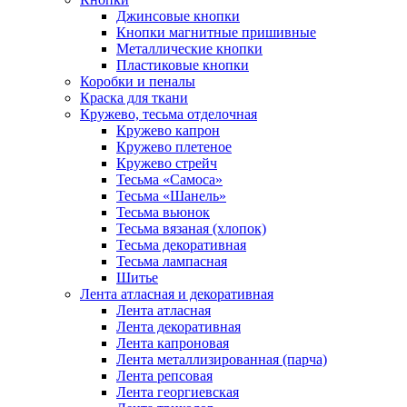
Джинсовые кнопки
Кнопки магнитные пришивные
Металлические кнопки
Пластиковые кнопки
Коробки и пеналы
Краска для ткани
Кружево, тесьма отделочная
Кружево капрон
Кружево плетеное
Кружево стрейч
Тесьма «Самоса»
Тесьма «Шанель»
Тесьма вьюнок
Тесьма вязаная (хлопок)
Тесьма декоративная
Тесьма лампасная
Шитье
Лента атласная и декоративная
Лента атласная
Лента декоративная
Лента капроновая
Лента металлизированная (парча)
Лента репсовая
Лента георгиевская