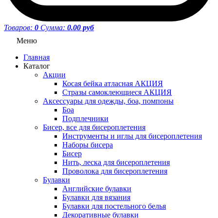
Товаров:
0
Сумма:
0.00 руб
Меню
Главная
Каталог
Акции
Косая бейка атласная АКЦИЯ
Стразы самоклеющиеся АКЦИЯ
Аксессуары для одежды, боа, помпоны
Боа
Подплечники
Бисер, все для бисероплетения
Инструменты и иглы для бисероплетения
Наборы бисера
Бисер
Нить, леска для бисероплетения
Проволока для бисероплетения
Булавки
Английские булавки
Булавки для вязания
Булавки для постельного белья
Декоративные булавки