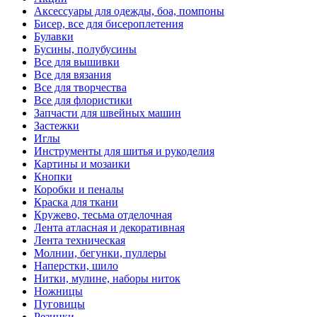
Аксессуары для одежды, боа, помпоны
Бисер, все для бисероплетения
Булавки
Бусины, полубусины
Все для вышивки
Все для вязания
Все для творчества
Все для флористики
Запчасти для швейных машин
Застежки
Иглы
Инструменты для шитья и рукоделия
Картины и мозаики
Кнопки
Коробки и пеналы
Краска для ткани
Кружево, тесьма отделочная
Лента атласная и декоративная
Лента техническая
Молнии, бегунки, пуллеры
Наперстки, шило
Нитки, мулине, наборы ниток
Ножницы
Пуговицы
Резинки