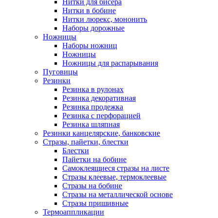
Нитки для бисера
Нитки в бобине
Нитки люрекс, мононить
Наборы дорожные
Ножницы
Наборы ножниц
Ножницы
Ножницы для распарывания
Пуговицы
Резинки
Резинка в рулонах
Резинка декоративная
Резинка продежка
Резинка с перфорацией
Резинка шляпная
Резинки канцелярские, банковские
Стразы, пайетки, блестки
Блестки
Пайетки на бобине
Самоклеящиеся стразы на листе
Стразы клеевые, термоклеевые
Стразы на бобине
Стразы на металлической основе
Стразы пришивные
Термоаппликации