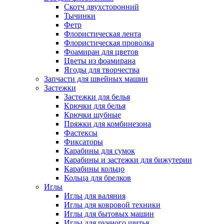
Скотч двухсторонний
Тычинки
Фетр
Флористическая лента
Флористическая проволка
Фоамиран для цветов
Цветы из фоамирана
Ягоды для творчества
Запчасти для швейных машин
Застежки
Застежки для белья
Крючки для белья
Крючки шубные
Пряжки для комбинезона
Фастексы
Фиксаторы
Карабины для сумок
Карабины и застежки для бижутерии
Карабины кольцо
Кольца для брелков
Иглы
Иглы для валяния
Иглы для ковровой техники
Иглы для бытовых машин
Иглы для ручного шитья