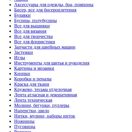
Аксессуары для одежды, боа, помпоны
Бисер, все для бисероплетения
Булавки
Бусины, полубусины
Все для вышивки
Все для вязания
Все для творчества
Все для флористики
Запчасти для швейных машин
Застежки
Иглы
Инструменты для шитья и рукоделия
Картины и мозаики
Кнопки
Коробки и пеналы
Краска для ткани
Кружево, тесьма отделочная
Лента атласная и декоративная
Лента техническая
Молнии, бегунки, пуллеры
Наперстки, шило
Нитки, мулине, наборы ниток
Ножницы
Пуговицы
Резинки