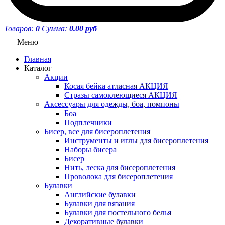
Товаров:
0
Сумма:
0.00 руб
Меню
Главная
Каталог
Акции
Косая бейка атласная АКЦИЯ
Стразы самоклеющиеся АКЦИЯ
Аксессуары для одежды, боа, помпоны
Боа
Подплечники
Бисер, все для бисероплетения
Инструменты и иглы для бисероплетения
Наборы бисера
Бисер
Нить, леска для бисероплетения
Проволока для бисероплетения
Булавки
Английские булавки
Булавки для вязания
Булавки для постельного белья
Декоративные булавки