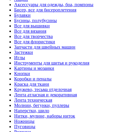
Аксессуары для одежды, боа, помпоны
Бисер, все для бисероплетения
Булавки
Бусины, полубусины
Все для вышивки
Все для вязания
Все для творчества
Все для флористики
Запчасти для швейных машин
Застежки
Иглы
Инструменты для шитья и рукоделия
Картины и мозаики
Кнопки
Коробки и пеналы
Краска для ткани
Кружево, тесьма отделочная
Лента атласная и декоративная
Лента техническая
Молнии, бегунки, пуллеры
Наперстки, шило
Нитки, мулине, наборы ниток
Ножницы
Пуговицы
Резинки