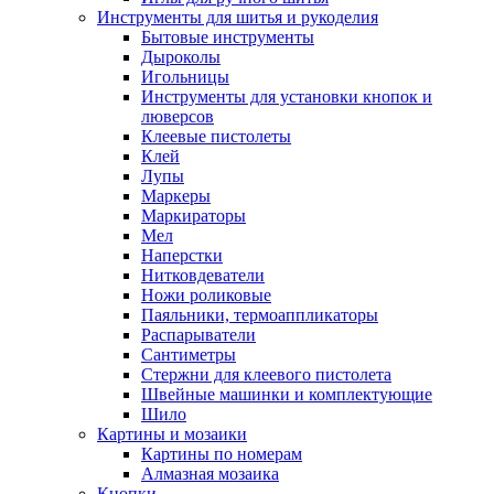
Инструменты для шитья и рукоделия
Бытовые инструменты
Дыроколы
Игольницы
Инструменты для установки кнопок и
люверсов
Клеевые пистолеты
Клей
Лупы
Маркеры
Маркираторы
Мел
Наперстки
Нитковдеватели
Ножи роликовые
Паяльники, термоаппликаторы
Распарыватели
Сантиметры
Стержни для клеевого пистолета
Швейные машинки и комплектующие
Шило
Картины и мозаики
Картины по номерам
Алмазная мозаика
Кнопки