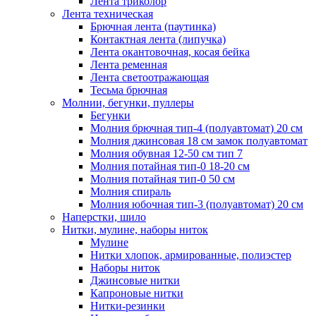
Лента триколор
Лента техническая
Брючная лента (паутинка)
Контактная лента (липучка)
Лента окантовочная, косая бейка
Лента ременная
Лента светоотражающая
Тесьма брючная
Молнии, бегунки, пуллеры
Бегунки
Молния брючная тип-4 (полуавтомат) 20 см
Молния джинсовая 18 см замок полуавтомат
Молния обувная 12-50 см тип 7
Молния потайная тип-0 18-20 см
Молния потайная тип-0 50 см
Молния спираль
Молния юбочная тип-3 (полуавтомат) 20 см
Наперстки, шило
Нитки, мулине, наборы ниток
Мулине
Нитки хлопок, армированные, полиэстер
Наборы ниток
Джинсовые нитки
Капроновые нитки
Нитки-резинки