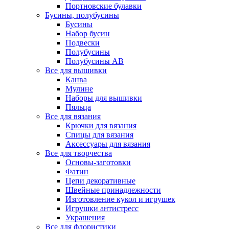
Портновские булавки
Бусины, полубусины
Бусины
Набор бусин
Подвески
Полубусины
Полубусины AB
Все для вышивки
Канва
Мулине
Наборы для вышивки
Пяльца
Все для вязания
Крючки для вязания
Спицы для вязания
Аксессуары для вязания
Все для творчества
Основы-заготовки
Фатин
Цепи декоративные
Швейные принадлежности
Изготовление кукол и игрушек
Игрушки антистресс
Украшения
Все для флористики