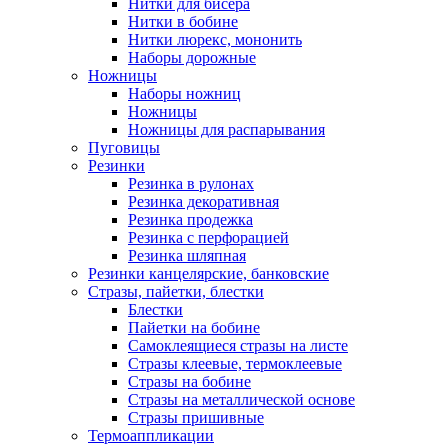
Нитки для бисера
Нитки в бобине
Нитки люрекс, мононить
Наборы дорожные
Ножницы
Наборы ножниц
Ножницы
Ножницы для распарывания
Пуговицы
Резинки
Резинка в рулонах
Резинка декоративная
Резинка продежка
Резинка с перфорацией
Резинка шляпная
Резинки канцелярские, банковские
Стразы, пайетки, блестки
Блестки
Пайетки на бобине
Самоклеящиеся стразы на листе
Стразы клеевые, термоклеевые
Стразы на бобине
Стразы на металлической основе
Стразы пришивные
Термоаппликации