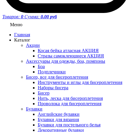
Товаров:
0
Сумма:
0.00 руб
Меню
Главная
Каталог
Акции
Косая бейка атласная АКЦИЯ
Стразы самоклеющиеся АКЦИЯ
Аксессуары для одежды, боа, помпоны
Боа
Подплечники
Бисер, все для бисероплетения
Инструменты и иглы для бисероплетения
Наборы бисера
Бисер
Нить, леска для бисероплетения
Проволока для бисероплетения
Булавки
Английские булавки
Булавки для вязания
Булавки для постельного белья
Декоративные булавки