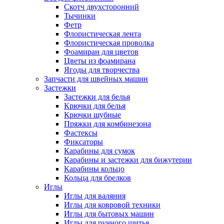
Скотч двухсторонний
Тычинки
Фетр
Флористическая лента
Флористическая проволка
Фоамиран для цветов
Цветы из фоамирана
Ягоды для творчества
Запчасти для швейных машин
Застежки
Застежки для белья
Крючки для белья
Крючки шубные
Пряжки для комбинезона
Фастексы
Фиксаторы
Карабины для сумок
Карабины и застежки для бижутерии
Карабины кольцо
Кольца для брелков
Иглы
Иглы для валяния
Иглы для ковровой техники
Иглы для бытовых машин
Иглы для ручного шитья