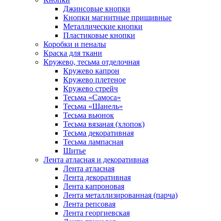
Джинсовые кнопки
Кнопки магнитные пришивные
Металлические кнопки
Пластиковые кнопки
Коробки и пеналы
Краска для ткани
Кружево, тесьма отделочная
Кружево капрон
Кружево плетеное
Кружево стрейч
Тесьма «Самоса»
Тесьма «Шанель»
Тесьма вьюнок
Тесьма вязаная (хлопок)
Тесьма декоративная
Тесьма лампасная
Шитье
Лента атласная и декоративная
Лента атласная
Лента декоративная
Лента капроновая
Лента металлизированная (парча)
Лента репсовая
Лента георгиевская