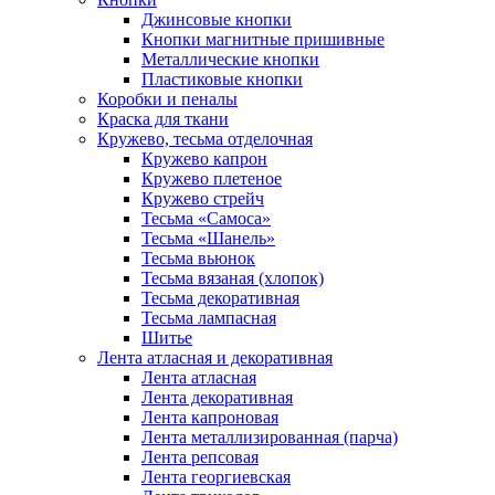
Джинсовые кнопки
Кнопки магнитные пришивные
Металлические кнопки
Пластиковые кнопки
Коробки и пеналы
Краска для ткани
Кружево, тесьма отделочная
Кружево капрон
Кружево плетеное
Кружево стрейч
Тесьма «Самоса»
Тесьма «Шанель»
Тесьма вьюнок
Тесьма вязаная (хлопок)
Тесьма декоративная
Тесьма лампасная
Шитье
Лента атласная и декоративная
Лента атласная
Лента декоративная
Лента капроновая
Лента металлизированная (парча)
Лента репсовая
Лента георгиевская