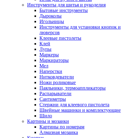
Инструменты для шитья и рукоделия
Бытовые инструменты
Дыроколы
Игольницы
Инструменты для установки кнопок и
люверсов
Клеевые пистолеты
Клей
Лупы
Маркеры
Маркираторы
Мел
Наперстки
Нитковдеватели
Ножи роликовые
Паяльники, термоаппликаторы
Распарыватели
Сантиметры
Стержни для клеевого пистолета
Швейные машинки и комплектующие
Шило
Картины и мозаики
Картины по номерам
Алмазная мозаика
Кнопки