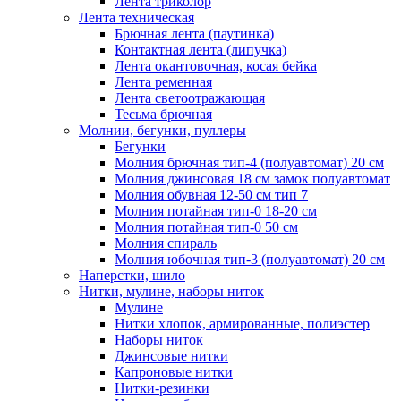
Лента триколор
Лента техническая
Брючная лента (паутинка)
Контактная лента (липучка)
Лента окантовочная, косая бейка
Лента ременная
Лента светоотражающая
Тесьма брючная
Молнии, бегунки, пуллеры
Бегунки
Молния брючная тип-4 (полуавтомат) 20 см
Молния джинсовая 18 см замок полуавтомат
Молния обувная 12-50 см тип 7
Молния потайная тип-0 18-20 см
Молния потайная тип-0 50 см
Молния спираль
Молния юбочная тип-3 (полуавтомат) 20 см
Наперстки, шило
Нитки, мулине, наборы ниток
Мулине
Нитки хлопок, армированные, полиэстер
Наборы ниток
Джинсовые нитки
Капроновые нитки
Нитки-резинки