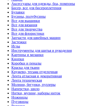
Аксессуары для одежды, боа, помпоны
Бисер, все для бисероплетения
Булавки
Бусины, полубусины
Все для вышивки
Все для вязания
Все для творчества
Все для флористики
Запчасти для швейных машин
Застежки
Иглы
Инструменты для шитья и рукоделия
Картины и мозаики
Кнопки
Коробки и пеналы
Краска для ткани
Кружево, тесьма отделочная
Лента атласная и декоративная
Лента техническая
Молнии, бегунки, пуллеры
Наперстки, шило
Нитки, мулине, наборы ниток
Ножницы
Пуговицы
Резинки