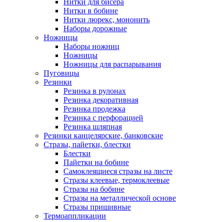
Нитки для бисера
Нитки в бобине
Нитки люрекс, мононить
Наборы дорожные
Ножницы
Наборы ножниц
Ножницы
Ножницы для распарывания
Пуговицы
Резинки
Резинка в рулонах
Резинка декоративная
Резинка продежка
Резинка с перфорацией
Резинка шляпная
Резинки канцелярские, банковские
Стразы, пайетки, блестки
Блестки
Пайетки на бобине
Самоклеящиеся стразы на листе
Стразы клеевые, термоклеевые
Стразы на бобине
Стразы на металлической основе
Стразы пришивные
Термоаппликации