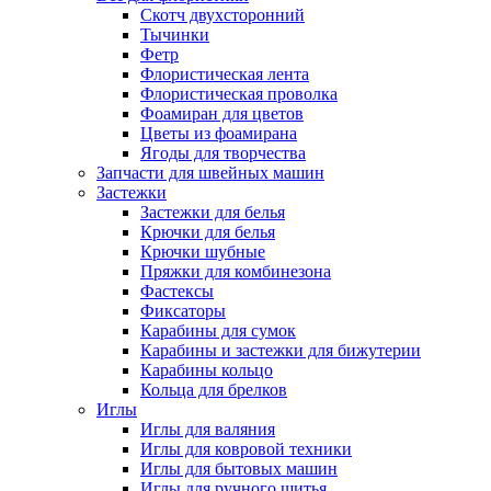
Скотч двухсторонний
Тычинки
Фетр
Флористическая лента
Флористическая проволка
Фоамиран для цветов
Цветы из фоамирана
Ягоды для творчества
Запчасти для швейных машин
Застежки
Застежки для белья
Крючки для белья
Крючки шубные
Пряжки для комбинезона
Фастексы
Фиксаторы
Карабины для сумок
Карабины и застежки для бижутерии
Карабины кольцо
Кольца для брелков
Иглы
Иглы для валяния
Иглы для ковровой техники
Иглы для бытовых машин
Иглы для ручного шитья