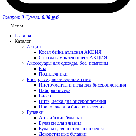
Товаров:
0
Сумма:
0.00 руб
Меню
Главная
Каталог
Акции
Косая бейка атласная АКЦИЯ
Стразы самоклеющиеся АКЦИЯ
Аксессуары для одежды, боа, помпоны
Боа
Подплечники
Бисер, все для бисероплетения
Инструменты и иглы для бисероплетения
Наборы бисера
Бисер
Нить, леска для бисероплетения
Проволока для бисероплетения
Булавки
Английские булавки
Булавки для вязания
Булавки для постельного белья
Декоративные булавки