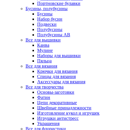
Портновские булавки
Бусины, полубусины
Бусины
Набор бусин
Подвески
Полубусины
Полубусины AB
Все для вышивки
Канва
Мулине
Наборы для вышивки
Пяльца
Все для вязания
Крючки для вязания
Спицы для вязания
Аксессуары для вязания
Все для творчества
Основы-заготовки
Фатин
Цепи декоративные
Швейные принадлежности
Изготовление кукол и игрушек
Игрушки антистресс
Украшения
Все для флористики