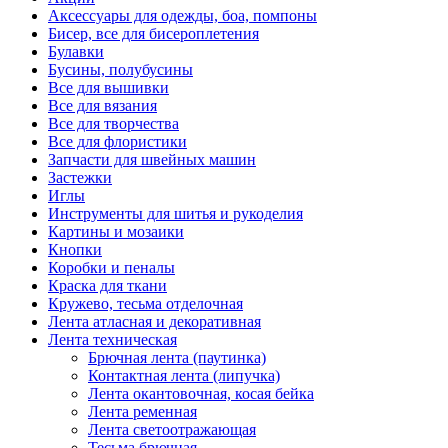
Аксессуары для одежды, боа, помпоны
Бисер, все для бисероплетения
Булавки
Бусины, полубусины
Все для вышивки
Все для вязания
Все для творчества
Все для флористики
Запчасти для швейных машин
Застежки
Иглы
Инструменты для шитья и рукоделия
Картины и мозаики
Кнопки
Коробки и пеналы
Краска для ткани
Кружево, тесьма отделочная
Лента атласная и декоративная
Лента техническая
Брючная лента (паутинка)
Контактная лента (липучка)
Лента окантовочная, косая бейка
Лента ременная
Лента светоотражающая
Тесьма брючная