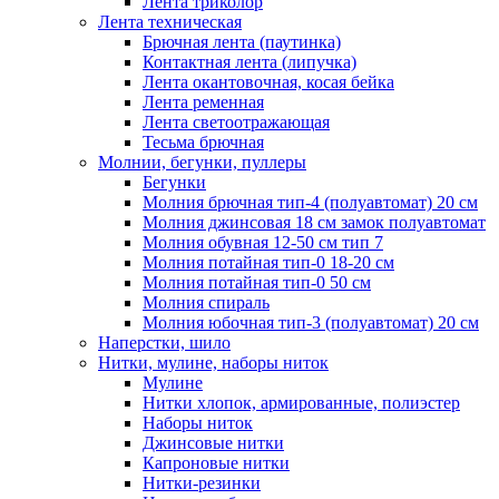
Лента триколор
Лента техническая
Брючная лента (паутинка)
Контактная лента (липучка)
Лента окантовочная, косая бейка
Лента ременная
Лента светоотражающая
Тесьма брючная
Молнии, бегунки, пуллеры
Бегунки
Молния брючная тип-4 (полуавтомат) 20 см
Молния джинсовая 18 см замок полуавтомат
Молния обувная 12-50 см тип 7
Молния потайная тип-0 18-20 см
Молния потайная тип-0 50 см
Молния спираль
Молния юбочная тип-3 (полуавтомат) 20 см
Наперстки, шило
Нитки, мулине, наборы ниток
Мулине
Нитки хлопок, армированные, полиэстер
Наборы ниток
Джинсовые нитки
Капроновые нитки
Нитки-резинки