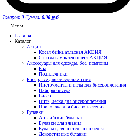
Товаров:
0
Сумма:
0.00 руб
Меню
Главная
Каталог
Акции
Косая бейка атласная АКЦИЯ
Стразы самоклеющиеся АКЦИЯ
Аксессуары для одежды, боа, помпоны
Боа
Подплечники
Бисер, все для бисероплетения
Инструменты и иглы для бисероплетения
Наборы бисера
Бисер
Нить, леска для бисероплетения
Проволока для бисероплетения
Булавки
Английские булавки
Булавки для вязания
Булавки для постельного белья
Декоративные булавки