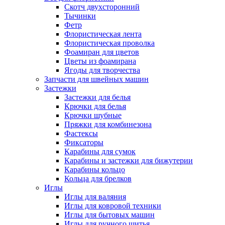
Скотч двухсторонний
Тычинки
Фетр
Флористическая лента
Флористическая проволка
Фоамиран для цветов
Цветы из фоамирана
Ягоды для творчества
Запчасти для швейных машин
Застежки
Застежки для белья
Крючки для белья
Крючки шубные
Пряжки для комбинезона
Фастексы
Фиксаторы
Карабины для сумок
Карабины и застежки для бижутерии
Карабины кольцо
Кольца для брелков
Иглы
Иглы для валяния
Иглы для ковровой техники
Иглы для бытовых машин
Иглы для ручного шитья