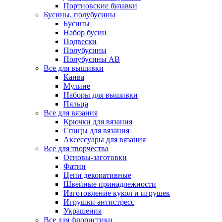
Портновские булавки
Бусины, полубусины
Бусины
Набор бусин
Подвески
Полубусины
Полубусины AB
Все для вышивки
Канва
Мулине
Наборы для вышивки
Пяльца
Все для вязания
Крючки для вязания
Спицы для вязания
Аксессуары для вязания
Все для творчества
Основы-заготовки
Фатин
Цепи декоративные
Швейные принадлежности
Изготовление кукол и игрушек
Игрушки антистресс
Украшения
Все для флористики