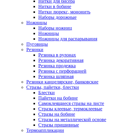
Нитки для бисера
Нитки в бобине
Нитки люрекс, мононить
Наборы дорожные
Ножницы
Наборы ножниц
Ножницы
Ножницы для распарывания
Пуговицы
Резинки
Резинка в рулонах
Резинка декоративная
Резинка продежка
Резинка с перфорацией
Резинка шляпная
Резинки канцелярские, банковские
Стразы, пайетки, блестки
Блестки
Пайетки на бобине
Самоклеящиеся стразы на листе
Стразы клеевые, термоклеевые
Стразы на бобине
Стразы на металлической основе
Стразы пришивные
Термоаппликации