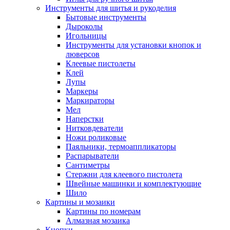
Инструменты для шитья и рукоделия
Бытовые инструменты
Дыроколы
Игольницы
Инструменты для установки кнопок и
люверсов
Клеевые пистолеты
Клей
Лупы
Маркеры
Маркираторы
Мел
Наперстки
Нитковдеватели
Ножи роликовые
Паяльники, термоаппликаторы
Распарыватели
Сантиметры
Стержни для клеевого пистолета
Швейные машинки и комплектующие
Шило
Картины и мозаики
Картины по номерам
Алмазная мозаика
Кнопки