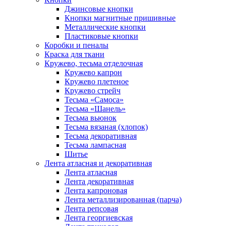
Джинсовые кнопки
Кнопки магнитные пришивные
Металлические кнопки
Пластиковые кнопки
Коробки и пеналы
Краска для ткани
Кружево, тесьма отделочная
Кружево капрон
Кружево плетеное
Кружево стрейч
Тесьма «Самоса»
Тесьма «Шанель»
Тесьма вьюнок
Тесьма вязаная (хлопок)
Тесьма декоративная
Тесьма лампасная
Шитье
Лента атласная и декоративная
Лента атласная
Лента декоративная
Лента капроновая
Лента металлизированная (парча)
Лента репсовая
Лента георгиевская