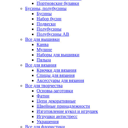
Портновские булавки
Бусины, полубусины
Бусины
Набор бусин
Подвески
Полубусины
Полубусины AB
Все для вышивки
Канва
Мулине
Наборы для вышивки
Пяльца
Все для вязания
Крючки для вязания
Спицы для вязания
Аксессуары для вязания
Все для творчества
Основы-заготовки
Фатин
Цепи декоративные
Швейные принадлежности
Изготовление кукол и игрушек
Игрушки антистресс
Украшения
Все для флористики