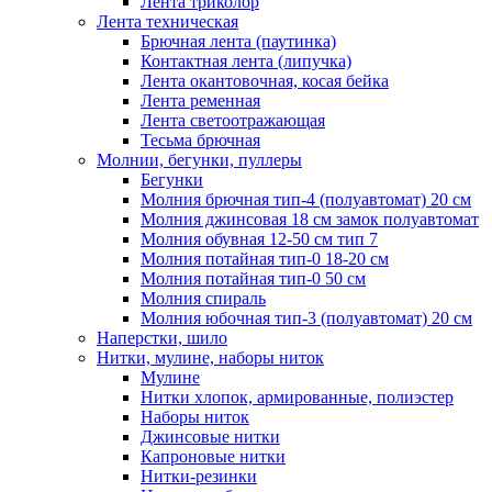
Лента триколор
Лента техническая
Брючная лента (паутинка)
Контактная лента (липучка)
Лента окантовочная, косая бейка
Лента ременная
Лента светоотражающая
Тесьма брючная
Молнии, бегунки, пуллеры
Бегунки
Молния брючная тип-4 (полуавтомат) 20 см
Молния джинсовая 18 см замок полуавтомат
Молния обувная 12-50 см тип 7
Молния потайная тип-0 18-20 см
Молния потайная тип-0 50 см
Молния спираль
Молния юбочная тип-3 (полуавтомат) 20 см
Наперстки, шило
Нитки, мулине, наборы ниток
Мулине
Нитки хлопок, армированные, полиэстер
Наборы ниток
Джинсовые нитки
Капроновые нитки
Нитки-резинки