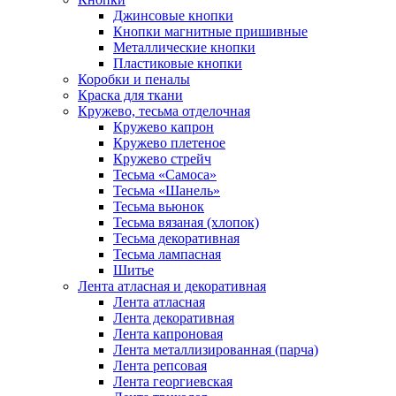
Джинсовые кнопки
Кнопки магнитные пришивные
Металлические кнопки
Пластиковые кнопки
Коробки и пеналы
Краска для ткани
Кружево, тесьма отделочная
Кружево капрон
Кружево плетеное
Кружево стрейч
Тесьма «Самоса»
Тесьма «Шанель»
Тесьма вьюнок
Тесьма вязаная (хлопок)
Тесьма декоративная
Тесьма лампасная
Шитье
Лента атласная и декоративная
Лента атласная
Лента декоративная
Лента капроновая
Лента металлизированная (парча)
Лента репсовая
Лента георгиевская