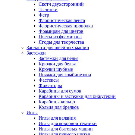
Скотч двухсторонний
Тычинки
Фетр
Флористическая лента
Флористическая проволка
Фоамиран для цветов
Цветы из фоамирана
Ягоды для творчества
Запчасти для швейных машин
Застежки
Застежки для белья
Крючки для белья
Крючки шубные
Пряжки для комбинезона
Фастексы
Фиксаторы
Карабины для сумок
Карабины и застежки для бижутерии
Карабины кольцо
Кольца для брелков
Иглы
Иглы для валяния
Иглы для ковровой техники
Иглы для бытовых машин
Иглы для ручного шитья