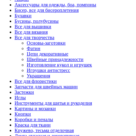
Аксессуары для одежды, боа, помпоны
Бисер, все для бисероплетения
Булавки
Бусины, полубусины
Все для вышивки
Все для вязания
Все для творчества
Основы-заготовки
Фатин
Цепи декоративные
Швейные принадлежности
Изготовление кукол и игрушек
Игрушки антистресс
Украшения
Все для флористики
Запчасти для швейных машин
Застежки
Иглы
Инструменты для шитья и рукоделия
Картины и мозаики
Кнопки
Коробки и пеналы
Краска для ткани
Кружево, тесьма отделочная
Лента атласная и декоративная