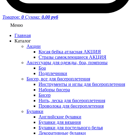
Товаров:
0
Сумма:
0.00 руб
Меню
Главная
Каталог
Акции
Косая бейка атласная АКЦИЯ
Стразы самоклеющиеся АКЦИЯ
Аксессуары для одежды, боа, помпоны
Боа
Подплечники
Бисер, все для бисероплетения
Инструменты и иглы для бисероплетения
Наборы бисера
Бисер
Нить, леска для бисероплетения
Проволока для бисероплетения
Булавки
Английские булавки
Булавки для вязания
Булавки для постельного белья
Декоративные булавки