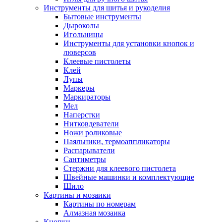
Инструменты для шитья и рукоделия
Бытовые инструменты
Дыроколы
Игольницы
Инструменты для установки кнопок и
люверсов
Клеевые пистолеты
Клей
Лупы
Маркеры
Маркираторы
Мел
Наперстки
Нитковдеватели
Ножи роликовые
Паяльники, термоаппликаторы
Распарыватели
Сантиметры
Стержни для клеевого пистолета
Швейные машинки и комплектующие
Шило
Картины и мозаики
Картины по номерам
Алмазная мозаика
Кнопки