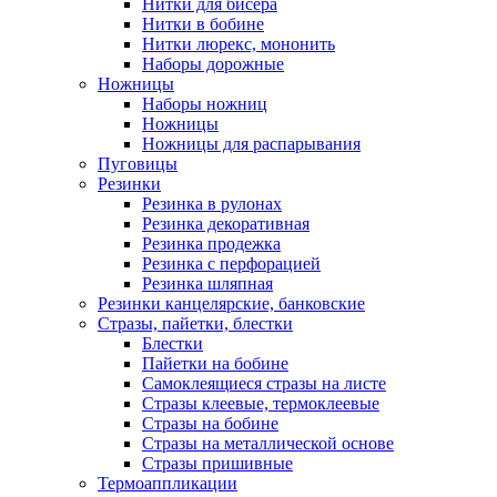
Нитки для бисера
Нитки в бобине
Нитки люрекс, мононить
Наборы дорожные
Ножницы
Наборы ножниц
Ножницы
Ножницы для распарывания
Пуговицы
Резинки
Резинка в рулонах
Резинка декоративная
Резинка продежка
Резинка с перфорацией
Резинка шляпная
Резинки канцелярские, банковские
Стразы, пайетки, блестки
Блестки
Пайетки на бобине
Самоклеящиеся стразы на листе
Стразы клеевые, термоклеевые
Стразы на бобине
Стразы на металлической основе
Стразы пришивные
Термоаппликации