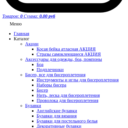
Товаров:
0
Сумма:
0.00 руб
Меню
Главная
Каталог
Акции
Косая бейка атласная АКЦИЯ
Стразы самоклеющиеся АКЦИЯ
Аксессуары для одежды, боа, помпоны
Боа
Подплечники
Бисер, все для бисероплетения
Инструменты и иглы для бисероплетения
Наборы бисера
Бисер
Нить, леска для бисероплетения
Проволока для бисероплетения
Булавки
Английские булавки
Булавки для вязания
Булавки для постельного белья
Декоративные булавки