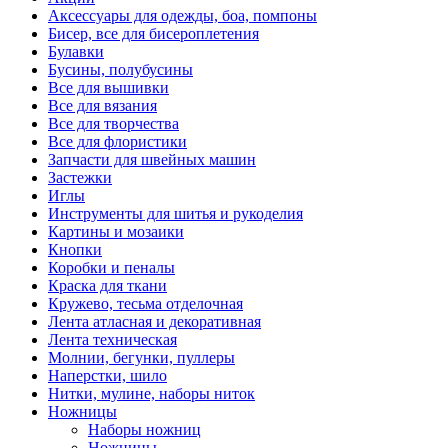
Аксессуары для одежды, боа, помпоны
Бисер, все для бисероплетения
Булавки
Бусины, полубусины
Все для вышивки
Все для вязания
Все для творчества
Все для флористики
Запчасти для швейных машин
Застежки
Иглы
Инструменты для шитья и рукоделия
Картины и мозаики
Кнопки
Коробки и пеналы
Краска для ткани
Кружево, тесьма отделочная
Лента атласная и декоративная
Лента техническая
Молнии, бегунки, пуллеры
Наперстки, шило
Нитки, мулине, наборы ниток
Ножницы
Наборы ножниц
Ножницы