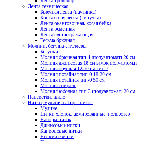
Лента триколор
Лента техническая
Брючная лента (паутинка)
Контактная лента (липучка)
Лента окантовочная, косая бейка
Лента ременная
Лента светоотражающая
Тесьма брючная
Молнии, бегунки, пуллеры
Бегунки
Молния брючная тип-4 (полуавтомат) 20 см
Молния джинсовая 18 см замок полуавтомат
Молния обувная 12-50 см тип 7
Молния потайная тип-0 18-20 см
Молния потайная тип-0 50 см
Молния спираль
Молния юбочная тип-3 (полуавтомат) 20 см
Наперстки, шило
Нитки, мулине, наборы ниток
Мулине
Нитки хлопок, армированные, полиэстер
Наборы ниток
Джинсовые нитки
Капроновые нитки
Нитки-резинки