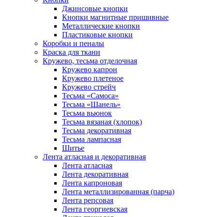
Джинсовые кнопки
Кнопки магнитные пришивные
Металлические кнопки
Пластиковые кнопки
Коробки и пеналы
Краска для ткани
Кружево, тесьма отделочная
Кружево капрон
Кружево плетеное
Кружево стрейч
Тесьма «Самоса»
Тесьма «Шанель»
Тесьма вьюнок
Тесьма вязаная (хлопок)
Тесьма декоративная
Тесьма лампасная
Шитье
Лента атласная и декоративная
Лента атласная
Лента декоративная
Лента капроновая
Лента металлизированная (парча)
Лента репсовая
Лента георгиевская