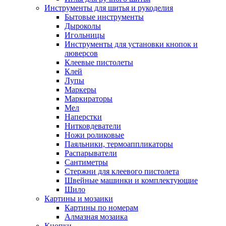
Инструменты для шитья и рукоделия
Бытовые инструменты
Дыроколы
Игольницы
Инструменты для установки кнопок и
люверсов
Клеевые пистолеты
Клей
Лупы
Маркеры
Маркираторы
Мел
Наперстки
Нитковдеватели
Ножи роликовые
Паяльники, термоаппликаторы
Распарыватели
Сантиметры
Стержни для клеевого пистолета
Швейные машинки и комплектующие
Шило
Картины и мозаики
Картины по номерам
Алмазная мозаика
Кнопки