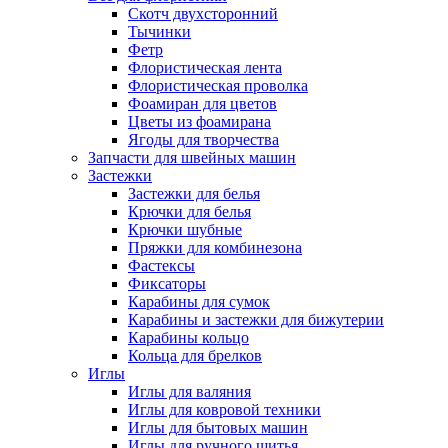
Скотч двухсторонний
Тычинки
Фетр
Флористическая лента
Флористическая проволка
Фоамиран для цветов
Цветы из фоамирана
Ягоды для творчества
Запчасти для швейных машин
Застежки
Застежки для белья
Крючки для белья
Крючки шубные
Пряжки для комбинезона
Фастексы
Фиксаторы
Карабины для сумок
Карабины и застежки для бижутерии
Карабины кольцо
Кольца для брелков
Иглы
Иглы для валяния
Иглы для ковровой техники
Иглы для бытовых машин
Иглы для ручного шитья