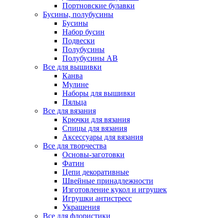
Портновские булавки
Бусины, полубусины
Бусины
Набор бусин
Подвески
Полубусины
Полубусины AB
Все для вышивки
Канва
Мулине
Наборы для вышивки
Пяльца
Все для вязания
Крючки для вязания
Спицы для вязания
Аксессуары для вязания
Все для творчества
Основы-заготовки
Фатин
Цепи декоративные
Швейные принадлежности
Изготовление кукол и игрушек
Игрушки антистресс
Украшения
Все для флористики