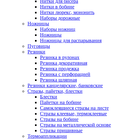
Нитки для бисера
Нитки в бобине
Нитки люрекс, мононить
Наборы дорожные
Ножницы
Наборы ножниц
Ножницы
Ножницы для распарывания
Пуговицы
Резинки
Резинка в рулонах
Резинка декоративная
Резинка продежка
Резинка с перфорацией
Резинка шляпная
Резинки канцелярские, банковские
Стразы, пайетки, блестки
Блестки
Пайетки на бобине
Самоклеящиеся стразы на листе
Стразы клеевые, термоклеевые
Стразы на бобине
Стразы на металлической основе
Стразы пришивные
Термоаппликации