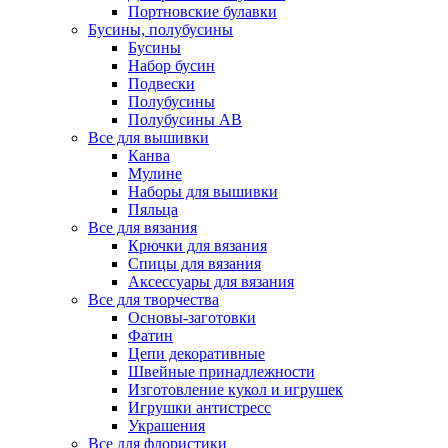
Портновские булавки
Бусины, полубусины
Бусины
Набор бусин
Подвески
Полубусины
Полубусины AB
Все для вышивки
Канва
Мулине
Наборы для вышивки
Пяльца
Все для вязания
Крючки для вязания
Спицы для вязания
Аксессуары для вязания
Все для творчества
Основы-заготовки
Фатин
Цепи декоративные
Швейные принадлежности
Изготовление кукол и игрушек
Игрушки антистресс
Украшения
Все для флористики