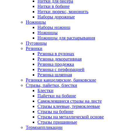
Нитки для бисера
Нитки в бобине
Нитки люрекс, мононить
Наборы дорожные
Ножницы
Наборы ножниц
Ножницы
Ножницы для распарывания
Пуговицы
Резинки
Резинка в рулонах
Резинка декоративная
Резинка продежка
Резинка с перфорацией
Резинка шляпная
Резинки канцелярские, банковские
Стразы, пайетки, блестки
Блестки
Пайетки на бобине
Самоклеящиеся стразы на листе
Стразы клеевые, термоклеевые
Стразы на бобине
Стразы на металлической основе
Стразы пришивные
Термоаппликации