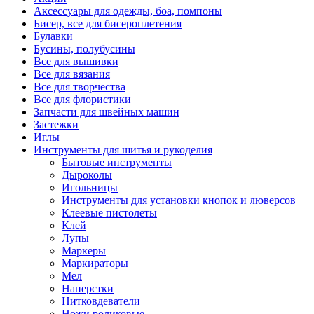
Аксессуары для одежды, боа, помпоны
Бисер, все для бисероплетения
Булавки
Бусины, полубусины
Все для вышивки
Все для вязания
Все для творчества
Все для флористики
Запчасти для швейных машин
Застежки
Иглы
Инструменты для шитья и рукоделия
Бытовые инструменты
Дыроколы
Игольницы
Инструменты для установки кнопок и люверсов
Клеевые пистолеты
Клей
Лупы
Маркеры
Маркираторы
Мел
Наперстки
Нитковдеватели
Ножи роликовые