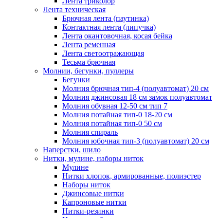
Лента триколор
Лента техническая
Брючная лента (паутинка)
Контактная лента (липучка)
Лента окантовочная, косая бейка
Лента ременная
Лента светоотражающая
Тесьма брючная
Молнии, бегунки, пуллеры
Бегунки
Молния брючная тип-4 (полуавтомат) 20 см
Молния джинсовая 18 см замок полуавтомат
Молния обувная 12-50 см тип 7
Молния потайная тип-0 18-20 см
Молния потайная тип-0 50 см
Молния спираль
Молния юбочная тип-3 (полуавтомат) 20 см
Наперстки, шило
Нитки, мулине, наборы ниток
Мулине
Нитки хлопок, армированные, полиэстер
Наборы ниток
Джинсовые нитки
Капроновые нитки
Нитки-резинки