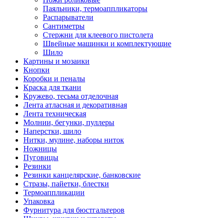
Паяльники, термоаппликаторы
Распарыватели
Сантиметры
Стержни для клеевого пистолета
Швейные машинки и комплектующие
Шило
Картины и мозаики
Кнопки
Коробки и пеналы
Краска для ткани
Кружево, тесьма отделочная
Лента атласная и декоративная
Лента техническая
Молнии, бегунки, пуллеры
Наперстки, шило
Нитки, мулине, наборы ниток
Ножницы
Пуговицы
Резинки
Резинки канцелярские, банковские
Стразы, пайетки, блестки
Термоаппликации
Упаковка
Фурнитура для бюстгальтеров