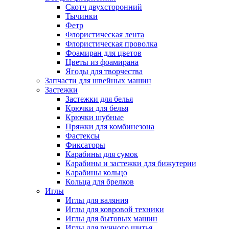
Скотч двухсторонний
Тычинки
Фетр
Флористическая лента
Флористическая проволка
Фоамиран для цветов
Цветы из фоамирана
Ягоды для творчества
Запчасти для швейных машин
Застежки
Застежки для белья
Крючки для белья
Крючки шубные
Пряжки для комбинезона
Фастексы
Фиксаторы
Карабины для сумок
Карабины и застежки для бижутерии
Карабины кольцо
Кольца для брелков
Иглы
Иглы для валяния
Иглы для ковровой техники
Иглы для бытовых машин
Иглы для ручного шитья