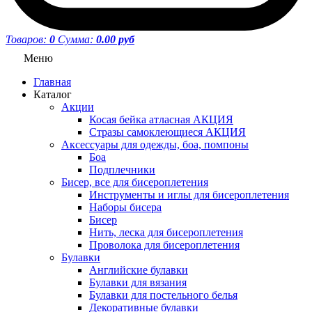
Товаров:
0
Сумма:
0.00 руб
Меню
Главная
Каталог
Акции
Косая бейка атласная АКЦИЯ
Стразы самоклеющиеся АКЦИЯ
Аксессуары для одежды, боа, помпоны
Боа
Подплечники
Бисер, все для бисероплетения
Инструменты и иглы для бисероплетения
Наборы бисера
Бисер
Нить, леска для бисероплетения
Проволока для бисероплетения
Булавки
Английские булавки
Булавки для вязания
Булавки для постельного белья
Декоративные булавки