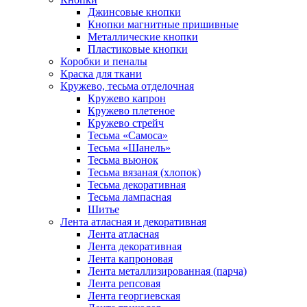
Джинсовые кнопки
Кнопки магнитные пришивные
Металлические кнопки
Пластиковые кнопки
Коробки и пеналы
Краска для ткани
Кружево, тесьма отделочная
Кружево капрон
Кружево плетеное
Кружево стрейч
Тесьма «Самоса»
Тесьма «Шанель»
Тесьма вьюнок
Тесьма вязаная (хлопок)
Тесьма декоративная
Тесьма лампасная
Шитье
Лента атласная и декоративная
Лента атласная
Лента декоративная
Лента капроновая
Лента металлизированная (парча)
Лента репсовая
Лента георгиевская