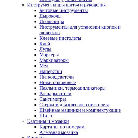
Инструменты для шитья и рукоделия
Бытовые инструменты
Дыроколы
Игольницы
Инструменты для установки кнопок и
люверсов
Клеевые пистолеты
Клей
Лупы
Маркеры
Маркираторы
Мел
Наперстки
Нитковдеватели
Ножи роликовые
Паяльники, термоаппликаторы
Распарыватели
Сантиметры
Стержни для клеевого пистолета
Швейные машинки и комплектующие
Шило
Картины и мозаики
Картины по номерам
Алмазная мозаика
Кнопки