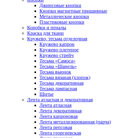
Джинсовые кнопки
Кнопки магнитные пришивные
Металлические кнопки
Пластиковые кнопки
Коробки и пеналы
Краска для ткани
Кружево, тесьма отделочная
Кружево капрон
Кружево плетеное
Кружево стрейч
Тесьма «Самоса»
Тесьма «Шанель»
Тесьма вьюнок
Тесьма вязаная (хлопок)
Тесьма декоративная
Тесьма лампасная
Шитье
Лента атласная и декоративная
Лента атласная
Лента декоративная
Лента капроновая
Лента металлизированная (парча)
Лента репсовая
Лента георгиевская