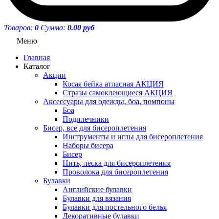
Товаров:
0
Сумма:
0.00 руб
Меню
Главная
Каталог
Акции
Косая бейка атласная АКЦИЯ
Стразы самоклеющиеся АКЦИЯ
Аксессуары для одежды, боа, помпоны
Боа
Подплечники
Бисер, все для бисероплетения
Инструменты и иглы для бисероплетения
Наборы бисера
Бисер
Нить, леска для бисероплетения
Проволока для бисероплетения
Булавки
Английские булавки
Булавки для вязания
Булавки для постельного белья
Декоративные булавки