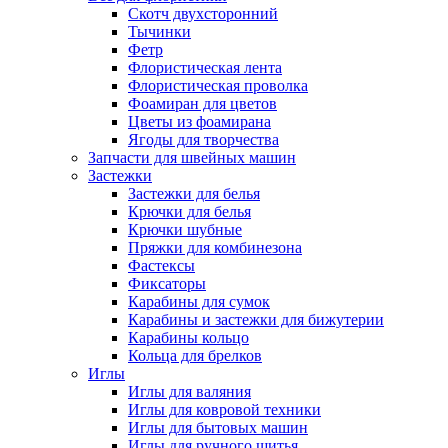
Скотч двухсторонний
Тычинки
Фетр
Флористическая лента
Флористическая проволка
Фоамиран для цветов
Цветы из фоамирана
Ягоды для творчества
Запчасти для швейных машин
Застежки
Застежки для белья
Крючки для белья
Крючки шубные
Пряжки для комбинезона
Фастексы
Фиксаторы
Карабины для сумок
Карабины и застежки для бижутерии
Карабины кольцо
Кольца для брелков
Иглы
Иглы для валяния
Иглы для ковровой техники
Иглы для бытовых машин
Иглы для ручного шитья