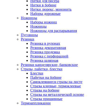
Нитки для бисера
Нитки в бобине
Нитки люрекс, мононить
Наборы дорожные
Ножницы
Наборы ножниц
Ножницы
Ножницы для распарывания
Пуговицы
Резинки
Резинка в рулонах
Резинка декоративная
Резинка продежка
Резинка с перфорацией
Резинка шляпная
Резинки канцелярские, банковские
Стразы, пайетки, блестки
Блестки
Пайетки на бобине
Самоклеящиеся стразы на листе
Стразы клеевые, термоклеевые
Стразы на бобине
Стразы на металлической основе
Стразы пришивные
Термоаппликации