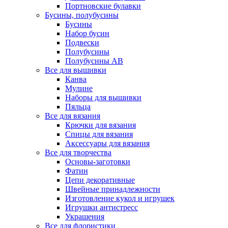
Портновские булавки
Бусины, полубусины
Бусины
Набор бусин
Подвески
Полубусины
Полубусины AB
Все для вышивки
Канва
Мулине
Наборы для вышивки
Пяльца
Все для вязания
Крючки для вязания
Спицы для вязания
Аксессуары для вязания
Все для творчества
Основы-заготовки
Фатин
Цепи декоративные
Швейные принадлежности
Изготовление кукол и игрушек
Игрушки антистресс
Украшения
Все для флористики