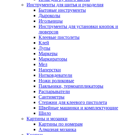
Инструменты для шитья и рукоделия
Бытовые инструменты
Дыроколы
Игольницы
Инструменты для установки кнопок и
люверсов
Клеевые пистолеты
Клей
Лупы
Маркеры
Маркираторы
Мел
Наперстки
Нитковдеватели
Ножи роликовые
Паяльники, термоаппликаторы
Распарыватели
Сантиметры
Стержни для клеевого пистолета
Швейные машинки и комплектующие
Шило
Картины и мозаики
Картины по номерам
Алмазная мозаика
Кнопки