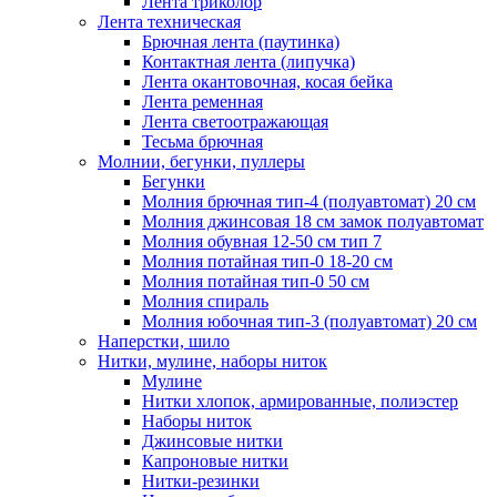
Лента триколор
Лента техническая
Брючная лента (паутинка)
Контактная лента (липучка)
Лента окантовочная, косая бейка
Лента ременная
Лента светоотражающая
Тесьма брючная
Молнии, бегунки, пуллеры
Бегунки
Молния брючная тип-4 (полуавтомат) 20 см
Молния джинсовая 18 см замок полуавтомат
Молния обувная 12-50 см тип 7
Молния потайная тип-0 18-20 см
Молния потайная тип-0 50 см
Молния спираль
Молния юбочная тип-3 (полуавтомат) 20 см
Наперстки, шило
Нитки, мулине, наборы ниток
Мулине
Нитки хлопок, армированные, полиэстер
Наборы ниток
Джинсовые нитки
Капроновые нитки
Нитки-резинки