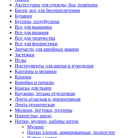
Аксессуары для одежды, боа, помпоны
Бисер, все для бисероплетения
Булавки
Бусины, полубусины
Все для вышивки
Все для вязания
Все для творчества
Все для флористики
Запчасти для швейных машин
Застежки
Иглы
Инструменты для шитья и рукоделия
Картины и мозаики
Кнопки
Коробки и пеналы
Краска для ткани
Кружево, тесьма отделочная
Лента атласная и декоративная
Лента техническая
Молнии, бегунки, пуллеры
Наперстки, шило
Нитки, мулине, наборы ниток
Мулине
Нитки хлопок, армированные, полиэстер
Наборы ниток