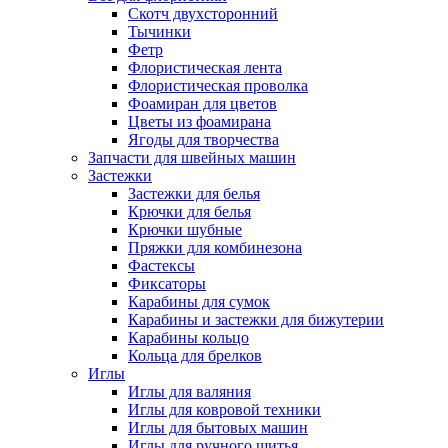
Скотч двухсторонний
Тычинки
Фетр
Флористическая лента
Флористическая проволка
Фоамиран для цветов
Цветы из фоамирана
Ягоды для творчества
Запчасти для швейных машин
Застежки
Застежки для белья
Крючки для белья
Крючки шубные
Пряжки для комбинезона
Фастексы
Фиксаторы
Карабины для сумок
Карабины и застежки для бижутерии
Карабины кольцо
Кольца для брелков
Иглы
Иглы для валяния
Иглы для ковровой техники
Иглы для бытовых машин
Иглы для ручного шитья