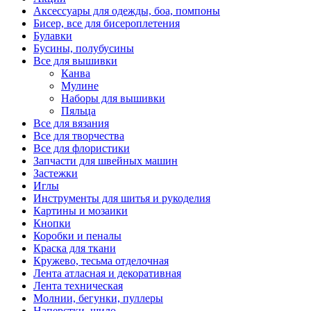
Аксессуары для одежды, боа, помпоны
Бисер, все для бисероплетения
Булавки
Бусины, полубусины
Все для вышивки
Канва
Мулине
Наборы для вышивки
Пяльца
Все для вязания
Все для творчества
Все для флористики
Запчасти для швейных машин
Застежки
Иглы
Инструменты для шитья и рукоделия
Картины и мозаики
Кнопки
Коробки и пеналы
Краска для ткани
Кружево, тесьма отделочная
Лента атласная и декоративная
Лента техническая
Молнии, бегунки, пуллеры
Наперстки, шило