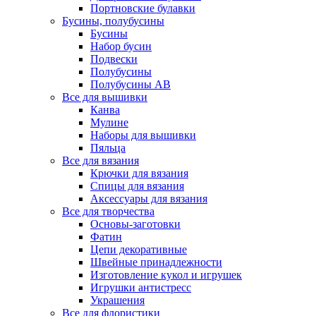
Портновские булавки
Бусины, полубусины
Бусины
Набор бусин
Подвески
Полубусины
Полубусины AB
Все для вышивки
Канва
Мулине
Наборы для вышивки
Пяльца
Все для вязания
Крючки для вязания
Спицы для вязания
Аксессуары для вязания
Все для творчества
Основы-заготовки
Фатин
Цепи декоративные
Швейные принадлежности
Изготовление кукол и игрушек
Игрушки антистресс
Украшения
Все для флористики