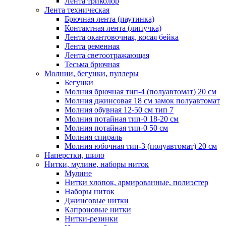
Лента триколор
Лента техническая
Брючная лента (паутинка)
Контактная лента (липучка)
Лента окантовочная, косая бейка
Лента ременная
Лента светоотражающая
Тесьма брючная
Молнии, бегунки, пуллеры
Бегунки
Молния брючная тип-4 (полуавтомат) 20 см
Молния джинсовая 18 см замок полуавтомат
Молния обувная 12-50 см тип 7
Молния потайная тип-0 18-20 см
Молния потайная тип-0 50 см
Молния спираль
Молния юбочная тип-3 (полуавтомат) 20 см
Наперстки, шило
Нитки, мулине, наборы ниток
Мулине
Нитки хлопок, армированные, полиэстер
Наборы ниток
Джинсовые нитки
Капроновые нитки
Нитки-резинки