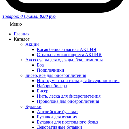
Товаров:
0
Сумма:
0.00 руб
Меню
Главная
Каталог
Акции
Косая бейка атласная АКЦИЯ
Стразы самоклеющиеся АКЦИЯ
Аксессуары для одежды, боа, помпоны
Боа
Подплечники
Бисер, все для бисероплетения
Инструменты и иглы для бисероплетения
Наборы бисера
Бисер
Нить, леска для бисероплетения
Проволока для бисероплетения
Булавки
Английские булавки
Булавки для вязания
Булавки для постельного белья
Декоративные булавки