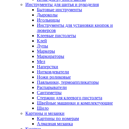
Инструменты для шитья и рукоделия
Бытовые инструменты
Дыроколы
Игольницы
Инструменты для установки кнопок и
люверсов
Клеевые пистолеты
Клей
Лупы
Маркеры
Маркираторы
Мел
Наперстки
Нитковдеватели
Ножи роликовые
Паяльники, термоаппликаторы
Распарыватели
Сантиметры
Стержни для клеевого пистолета
Швейные машинки и комплектующие
Шило
Картины и мозаики
Картины по номерам
Алмазная мозаика
Кнопки