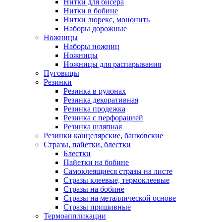
Нитки для бисера
Нитки в бобине
Нитки люрекс, мононить
Наборы дорожные
Ножницы
Наборы ножниц
Ножницы
Ножницы для распарывания
Пуговицы
Резинки
Резинка в рулонах
Резинка декоративная
Резинка продежка
Резинка с перфорацией
Резинка шляпная
Резинки канцелярские, банковские
Стразы, пайетки, блестки
Блестки
Пайетки на бобине
Самоклеящиеся стразы на листе
Стразы клеевые, термоклеевые
Стразы на бобине
Стразы на металлической основе
Стразы пришивные
Термоаппликации