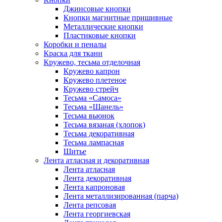
Джинсовые кнопки
Кнопки магнитные пришивные
Металлические кнопки
Пластиковые кнопки
Коробки и пеналы
Краска для ткани
Кружево, тесьма отделочная
Кружево капрон
Кружево плетеное
Кружево стрейч
Тесьма «Самоса»
Тесьма «Шанель»
Тесьма вьюнок
Тесьма вязаная (хлопок)
Тесьма декоративная
Тесьма лампасная
Шитье
Лента атласная и декоративная
Лента атласная
Лента декоративная
Лента капроновая
Лента металлизированная (парча)
Лента репсовая
Лента георгиевская