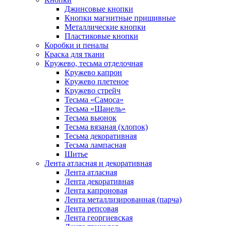
Джинсовые кнопки
Кнопки магнитные пришивные
Металлические кнопки
Пластиковые кнопки
Коробки и пеналы
Краска для ткани
Кружево, тесьма отделочная
Кружево капрон
Кружево плетеное
Кружево стрейч
Тесьма «Самоса»
Тесьма «Шанель»
Тесьма вьюнок
Тесьма вязаная (хлопок)
Тесьма декоративная
Тесьма лампасная
Шитье
Лента атласная и декоративная
Лента атласная
Лента декоративная
Лента капроновая
Лента металлизированная (парча)
Лента репсовая
Лента георгиевская