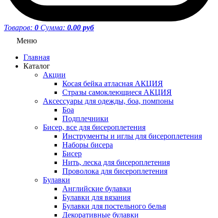
Товаров:
0
Сумма:
0.00 руб
Меню
Главная
Каталог
Акции
Косая бейка атласная АКЦИЯ
Стразы самоклеющиеся АКЦИЯ
Аксессуары для одежды, боа, помпоны
Боа
Подплечники
Бисер, все для бисероплетения
Инструменты и иглы для бисероплетения
Наборы бисера
Бисер
Нить, леска для бисероплетения
Проволока для бисероплетения
Булавки
Английские булавки
Булавки для вязания
Булавки для постельного белья
Декоративные булавки