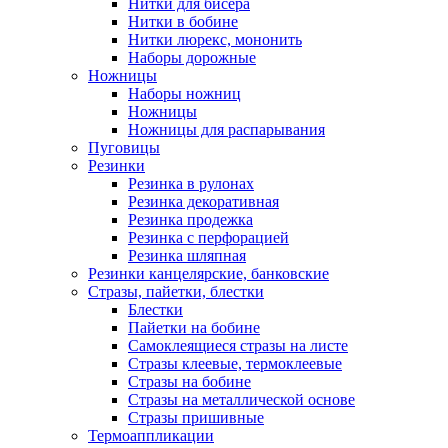
Нитки для бисера
Нитки в бобине
Нитки люрекс, мононить
Наборы дорожные
Ножницы
Наборы ножниц
Ножницы
Ножницы для распарывания
Пуговицы
Резинки
Резинка в рулонах
Резинка декоративная
Резинка продежка
Резинка с перфорацией
Резинка шляпная
Резинки канцелярские, банковские
Стразы, пайетки, блестки
Блестки
Пайетки на бобине
Самоклеящиеся стразы на листе
Стразы клеевые, термоклеевые
Стразы на бобине
Стразы на металлической основе
Стразы пришивные
Термоаппликации