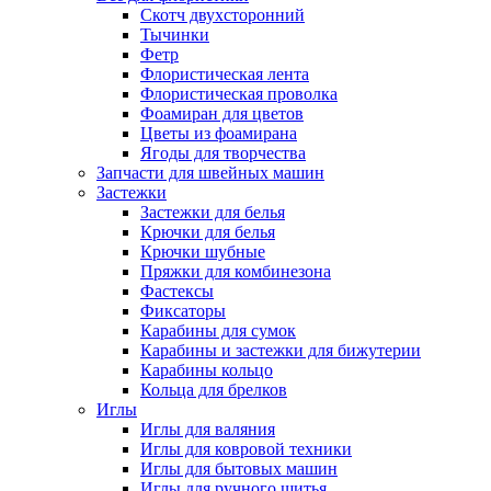
Скотч двухсторонний
Тычинки
Фетр
Флористическая лента
Флористическая проволка
Фоамиран для цветов
Цветы из фоамирана
Ягоды для творчества
Запчасти для швейных машин
Застежки
Застежки для белья
Крючки для белья
Крючки шубные
Пряжки для комбинезона
Фастексы
Фиксаторы
Карабины для сумок
Карабины и застежки для бижутерии
Карабины кольцо
Кольца для брелков
Иглы
Иглы для валяния
Иглы для ковровой техники
Иглы для бытовых машин
Иглы для ручного шитья