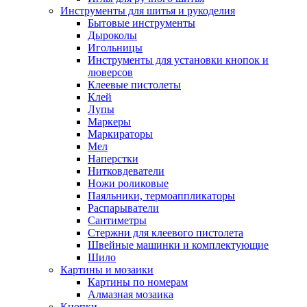
Инструменты для шитья и рукоделия
Бытовые инструменты
Дыроколы
Игольницы
Инструменты для установки кнопок и
люверсов
Клеевые пистолеты
Клей
Лупы
Маркеры
Маркираторы
Мел
Наперстки
Нитковдеватели
Ножи роликовые
Паяльники, термоаппликаторы
Распарыватели
Сантиметры
Стержни для клеевого пистолета
Швейные машинки и комплектующие
Шило
Картины и мозаики
Картины по номерам
Алмазная мозаика
Кнопки