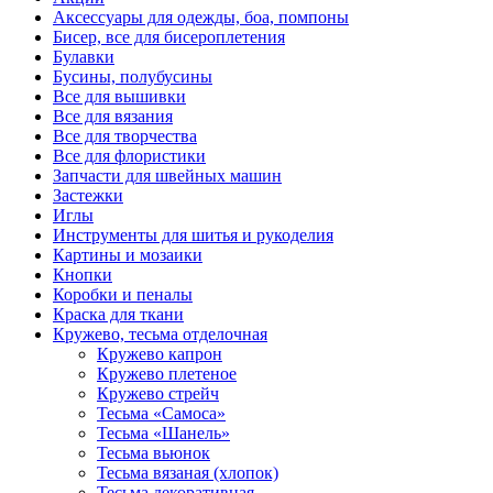
Аксессуары для одежды, боа, помпоны
Бисер, все для бисероплетения
Булавки
Бусины, полубусины
Все для вышивки
Все для вязания
Все для творчества
Все для флористики
Запчасти для швейных машин
Застежки
Иглы
Инструменты для шитья и рукоделия
Картины и мозаики
Кнопки
Коробки и пеналы
Краска для ткани
Кружево, тесьма отделочная
Кружево капрон
Кружево плетеное
Кружево стрейч
Тесьма «Самоса»
Тесьма «Шанель»
Тесьма вьюнок
Тесьма вязаная (хлопок)
Тесьма декоративная