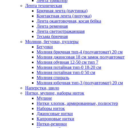
Лента триколор
Лента техническая
Брючная лента (паутинка)
Контактная лента (липучка)
Лента окантовочная, косая бейка
Лента ременная
Лента светоотражающая
Тесьма брючная
Молнии, бегунки, пуллеры
Бегунки
Молния брючная тип-4 (полуавтомат) 20 см
Молния джинсовая 18 см замок полуавтомат
Молния обувная 12-50 см тип 7
Молния потайная тип-0 18-20 см
Молния потайная тип-0 50 см
Молния спираль
Молния юбочная тип-3 (полуавтомат) 20 см
Наперстки, шило
Нитки, мулине, наборы ниток
Мулине
Нитки хлопок, армированные, полиэстер
Наборы ниток
Джинсовые нитки
Капроновые нитки
Нитки-резинки