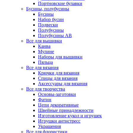
Портновские булавки
Бусины, полубусины
Бусины
Набор бусин
Подвески
Полубусины
Полубусины AB
Все для вышивки
Канва
Мулине
Наборы для вышивки
Пяльца
Все для вязания
Крючки для вязания
Спицы для вязания
Аксессуары для вязания
Все для творчества
Основы-заготовки
Фатин
Цепи декоративные
Швейные принадлежности
Изготовление кукол и игрушек
Игрушки антистресс
Украшения
Все для флористики