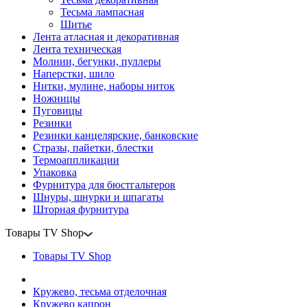
Тесьма лампасная
Шитье
Лента атласная и декоративная
Лента техническая
Молнии, бегунки, пуллеры
Наперстки, шило
Нитки, мулине, наборы ниток
Ножницы
Пуговицы
Резинки
Резинки канцелярские, банковские
Стразы, пайетки, блестки
Термоаппликации
Упаковка
Фурнитура для бюстгальтеров
Шнуры, шнурки и шпагаты
Шторная фурнитура
Товары TV Shop
Товары TV Shop
Кружево, тесьма отделочная
Кружево капрон