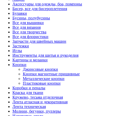
Аксессуары для одежды, боа, помпоны
Бисер, все для бисероплетения
Булавки
Бусины, полубусины
Все для вышивки
Все для вязания
Все для творчества
Все для флористики
Запчасти для швейных машин
Застежки
Иглы
Инструменты для шитья и рукоделия
Картины и мозаики
Кнопки
Джинсовые кнопки
Кнопки магнитные пришивные
Металлические кнопки
Пластиковые кнопки
Коробки и пеналы
Краска для ткани
Кружево, тесьма отделочная
Лента атласная и декоративная
Лента техническая
Молнии, бегунки, пуллеры
Наперстки, шило