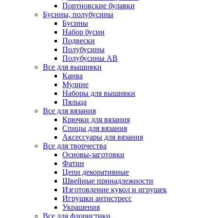
Портновские булавки
Бусины, полубусины
Бусины
Набор бусин
Подвески
Полубусины
Полубусины AB
Все для вышивки
Канва
Мулине
Наборы для вышивки
Пяльца
Все для вязания
Крючки для вязания
Спицы для вязания
Аксессуары для вязания
Все для творчества
Основы-заготовки
Фатин
Цепи декоративные
Швейные принадлежности
Изготовление кукол и игрушек
Игрушки антистресс
Украшения
Все для флористики