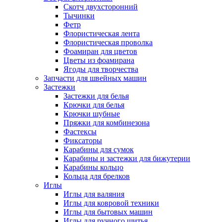
Скотч двухсторонний
Тычинки
Фетр
Флористическая лента
Флористическая проволка
Фоамиран для цветов
Цветы из фоамирана
Ягоды для творчества
Запчасти для швейных машин
Застежки
Застежки для белья
Крючки для белья
Крючки шубные
Пряжки для комбинезона
Фастексы
Фиксаторы
Карабины для сумок
Карабины и застежки для бижутерии
Карабины кольцо
Кольца для брелков
Иглы
Иглы для валяния
Иглы для ковровой техники
Иглы для бытовых машин
Иглы для ручного шитья