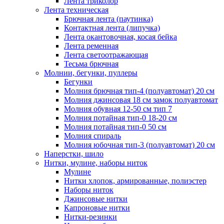
Лента триколор
Лента техническая
Брючная лента (паутинка)
Контактная лента (липучка)
Лента окантовочная, косая бейка
Лента ременная
Лента светоотражающая
Тесьма брючная
Молнии, бегунки, пуллеры
Бегунки
Молния брючная тип-4 (полуавтомат) 20 см
Молния джинсовая 18 см замок полуавтомат
Молния обувная 12-50 см тип 7
Молния потайная тип-0 18-20 см
Молния потайная тип-0 50 см
Молния спираль
Молния юбочная тип-3 (полуавтомат) 20 см
Наперстки, шило
Нитки, мулине, наборы ниток
Мулине
Нитки хлопок, армированные, полиэстер
Наборы ниток
Джинсовые нитки
Капроновые нитки
Нитки-резинки