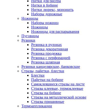
Нитки для бисера
Нитки в бобине
Нитки люрекс, мононить
Наборы дорожные
Ножницы
Наборы ножниц
Ножницы
Ножницы для распарывания
Пуговицы
Резинки
Резинка в рулонах
Резинка декоративная
Резинка продежка
Резинка с перфорацией
Резинка шляпная
Резинки канцелярские, банковские
Стразы, пайетки, блестки
Блестки
Пайетки на бобине
Самоклеящиеся стразы на листе
Стразы клеевые, термоклеевые
Стразы на бобине
Стразы на металлической основе
Стразы пришивные
Термоаппликации