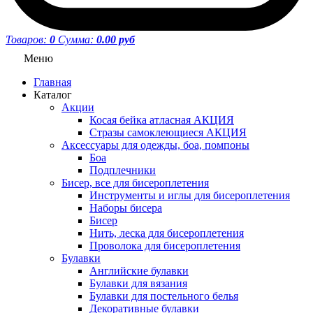
Товаров:
0
Сумма:
0.00 руб
Меню
Главная
Каталог
Акции
Косая бейка атласная АКЦИЯ
Стразы самоклеющиеся АКЦИЯ
Аксессуары для одежды, боа, помпоны
Боа
Подплечники
Бисер, все для бисероплетения
Инструменты и иглы для бисероплетения
Наборы бисера
Бисер
Нить, леска для бисероплетения
Проволока для бисероплетения
Булавки
Английские булавки
Булавки для вязания
Булавки для постельного белья
Декоративные булавки