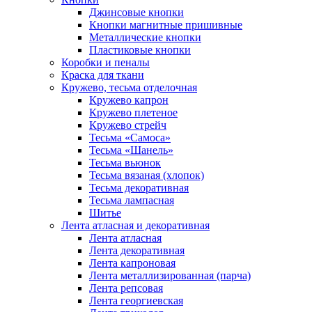
Джинсовые кнопки
Кнопки магнитные пришивные
Металлические кнопки
Пластиковые кнопки
Коробки и пеналы
Краска для ткани
Кружево, тесьма отделочная
Кружево капрон
Кружево плетеное
Кружево стрейч
Тесьма «Самоса»
Тесьма «Шанель»
Тесьма вьюнок
Тесьма вязаная (хлопок)
Тесьма декоративная
Тесьма лампасная
Шитье
Лента атласная и декоративная
Лента атласная
Лента декоративная
Лента капроновая
Лента металлизированная (парча)
Лента репсовая
Лента георгиевская