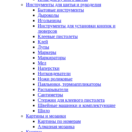
Инструменты для шитья и рукоделия
Бытовые инструменты
Дыроколы
Игольницы
Инструменты для установки кнопок и
люверсов
Клеевые пистолеты
Клей
Лупы
Маркеры
Маркираторы
Мел
Наперстки
Нитковдеватели
Ножи роликовые
Паяльники, термоаппликаторы
Распарыватели
Сантиметры
Стержни для клеевого пистолета
Швейные машинки и комплектующие
Шило
Картины и мозаики
Картины по номерам
Алмазная мозаика
Кнопки