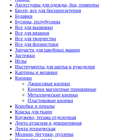
Аксессуары для одежды, боа, помпоны
Бисер, все для бисероплетения
Булавки
Бусины, полубусины
Все для вышивки
Все для вязания
Все для творчества
Все для флористики
Запчасти для швейных машин
Застежки
Иглы
Инструменты для шитья и рукоделия
Картины и мозаики
Кнопки
Джинсовые кнопки
Кнопки магнитные пришивные
Металлические кнопки
Пластиковые кнопки
Коробки и пеналы
Краска для ткани
Кружево, тесьма отделочная
Лента атласная и декоративная
Лента техническая
Молнии, бегунки, пуллеры
Наперстки, шило