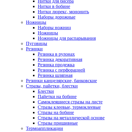
Нитки для бисера
Нитки в бобине
Нитки люрекс, мононить
Наборы дорожные
Ножницы
Наборы ножниц
Ножницы
Ножницы для распарывания
Пуговицы
Резинки
Резинка в рулонах
Резинка декоративная
Резинка продежка
Резинка с перфорацией
Резинка шляпная
Резинки канцелярские, банковские
Стразы, пайетки, блестки
Блестки
Пайетки на бобине
Самоклеящиеся стразы на листе
Стразы клеевые, термоклеевые
Стразы на бобине
Стразы на металлической основе
Стразы пришивные
Термоаппликации