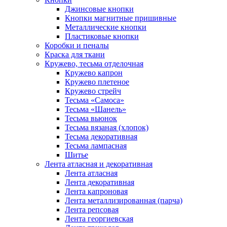
Джинсовые кнопки
Кнопки магнитные пришивные
Металлические кнопки
Пластиковые кнопки
Коробки и пеналы
Краска для ткани
Кружево, тесьма отделочная
Кружево капрон
Кружево плетеное
Кружево стрейч
Тесьма «Самоса»
Тесьма «Шанель»
Тесьма вьюнок
Тесьма вязаная (хлопок)
Тесьма декоративная
Тесьма лампасная
Шитье
Лента атласная и декоративная
Лента атласная
Лента декоративная
Лента капроновая
Лента металлизированная (парча)
Лента репсовая
Лента георгиевская