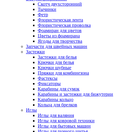
Скотч двухсторонний
Тычинки
Фетр
Флористическая лента
Флористическая проволка
Фоамиран для цветов
Цветы из фоамирана
Ягоды для творчества
Запчасти для швейных машин
Застежки
Застежки для белья
Крючки для белья
Крючки шубные
Пряжки для комбинезона
Фастексы
Фиксаторы
Карабины для сумок
Карабины и застежки для бижутерии
Карабины кольцо
Кольца для брелков
Иглы
Иглы для валяния
Иглы для ковровой техники
Иглы для бытовых машин
Иглы для ручного шитья