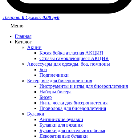
Товаров:
0
Сумма:
0.00 руб
Меню
Главная
Каталог
Акции
Косая бейка атласная АКЦИЯ
Стразы самоклеющиеся АКЦИЯ
Аксессуары для одежды, боа, помпоны
Боа
Подплечники
Бисер, все для бисероплетения
Инструменты и иглы для бисероплетения
Наборы бисера
Бисер
Нить, леска для бисероплетения
Проволока для бисероплетения
Булавки
Английские булавки
Булавки для вязания
Булавки для постельного белья
Декоративные булавки