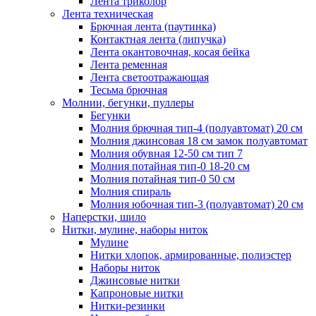
Лента триколор
Лента техническая
Брючная лента (паутинка)
Контактная лента (липучка)
Лента окантовочная, косая бейка
Лента ременная
Лента светоотражающая
Тесьма брючная
Молнии, бегунки, пуллеры
Бегунки
Молния брючная тип-4 (полуавтомат) 20 см
Молния джинсовая 18 см замок полуавтомат
Молния обувная 12-50 см тип 7
Молния потайная тип-0 18-20 см
Молния потайная тип-0 50 см
Молния спираль
Молния юбочная тип-3 (полуавтомат) 20 см
Наперстки, шило
Нитки, мулине, наборы ниток
Мулине
Нитки хлопок, армированные, полиэстер
Наборы ниток
Джинсовые нитки
Капроновые нитки
Нитки-резинки