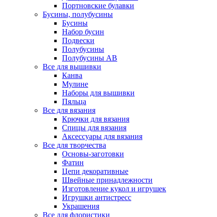
Портновские булавки
Бусины, полубусины
Бусины
Набор бусин
Подвески
Полубусины
Полубусины AB
Все для вышивки
Канва
Мулине
Наборы для вышивки
Пяльца
Все для вязания
Крючки для вязания
Спицы для вязания
Аксессуары для вязания
Все для творчества
Основы-заготовки
Фатин
Цепи декоративные
Швейные принадлежности
Изготовление кукол и игрушек
Игрушки антистресс
Украшения
Все для флористики