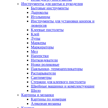
Инструменты для шитья и рукоделия
Бытовые инструменты
Дыроколы
Игольницы
Инструменты для установки кнопок и
люверсов
Клеевые пистолеты
Клей
Лупы
Маркеры
Маркираторы
Мел
Наперстки
Нитковдеватели
Ножи роликовые
Паяльники, термоаппликаторы
Распарыватели
Сантиметры
Стержни для клеевого пистолета
Швейные машинки и комплектующие
Шило
Картины и мозаики
Картины по номерам
Алмазная мозаика
Кнопки