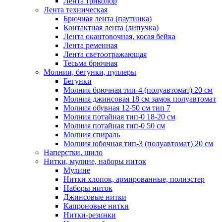
Лента триколор
Лента техническая
Брючная лента (паутинка)
Контактная лента (липучка)
Лента окантовочная, косая бейка
Лента ременная
Лента светоотражающая
Тесьма брючная
Молнии, бегунки, пуллеры
Бегунки
Молния брючная тип-4 (полуавтомат) 20 см
Молния джинсовая 18 см замок полуавтомат
Молния обувная 12-50 см тип 7
Молния потайная тип-0 18-20 см
Молния потайная тип-0 50 см
Молния спираль
Молния юбочная тип-3 (полуавтомат) 20 см
Наперстки, шило
Нитки, мулине, наборы ниток
Мулине
Нитки хлопок, армированные, полиэстер
Наборы ниток
Джинсовые нитки
Капроновые нитки
Нитки-резинки