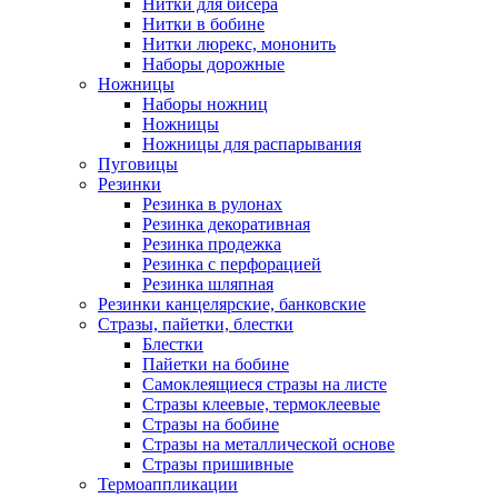
Нитки для бисера
Нитки в бобине
Нитки люрекс, мононить
Наборы дорожные
Ножницы
Наборы ножниц
Ножницы
Ножницы для распарывания
Пуговицы
Резинки
Резинка в рулонах
Резинка декоративная
Резинка продежка
Резинка с перфорацией
Резинка шляпная
Резинки канцелярские, банковские
Стразы, пайетки, блестки
Блестки
Пайетки на бобине
Самоклеящиеся стразы на листе
Стразы клеевые, термоклеевые
Стразы на бобине
Стразы на металлической основе
Стразы пришивные
Термоаппликации