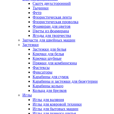
Скотч двухсторонний
Тычинки
Фетр
Флористическая лента
Флористическая проволка
Фоамиран для цветов
Цветы из фоамирана
Ягоды для творчества
Запчасти для швейных машин
Застежки
Застежки для белья
Крючки для белья
Крючки шубные
Пряжки для комбинезона
Фастексы
Фиксаторы
Карабины для сумок
Карабины и застежки для бижутерии
Карабины кольцо
Кольца для брелков
Иглы
Иглы для валяния
Иглы для ковровой техники
Иглы для бытовых машин
Иглы для ручного шитья