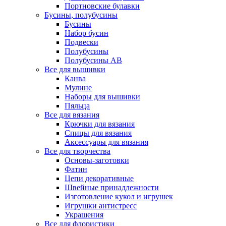
Портновские булавки
Бусины, полубусины
Бусины
Набор бусин
Подвески
Полубусины
Полубусины AB
Все для вышивки
Канва
Мулине
Наборы для вышивки
Пяльца
Все для вязания
Крючки для вязания
Спицы для вязания
Аксессуары для вязания
Все для творчества
Основы-заготовки
Фатин
Цепи декоративные
Швейные принадлежности
Изготовление кукол и игрушек
Игрушки антистресс
Украшения
Все для флористики