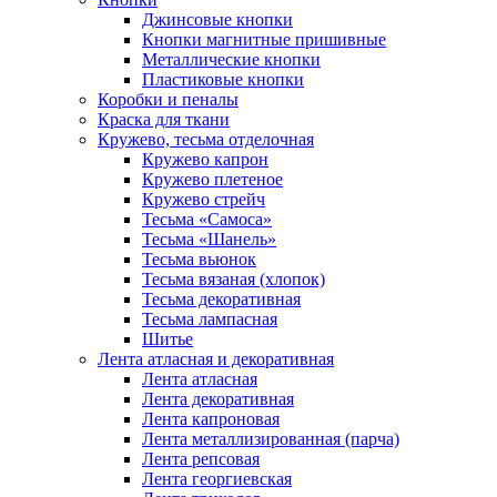
Джинсовые кнопки
Кнопки магнитные пришивные
Металлические кнопки
Пластиковые кнопки
Коробки и пеналы
Краска для ткани
Кружево, тесьма отделочная
Кружево капрон
Кружево плетеное
Кружево стрейч
Тесьма «Самоса»
Тесьма «Шанель»
Тесьма вьюнок
Тесьма вязаная (хлопок)
Тесьма декоративная
Тесьма лампасная
Шитье
Лента атласная и декоративная
Лента атласная
Лента декоративная
Лента капроновая
Лента металлизированная (парча)
Лента репсовая
Лента георгиевская