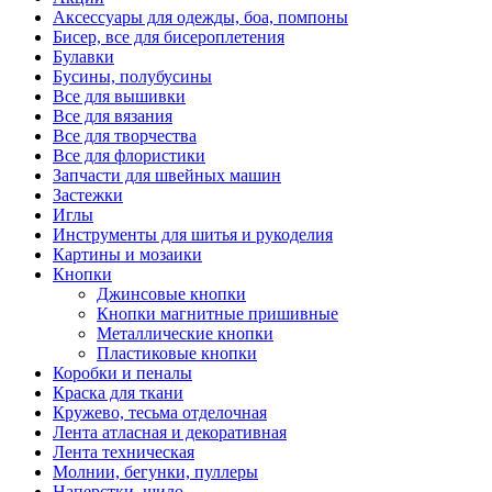
Аксессуары для одежды, боа, помпоны
Бисер, все для бисероплетения
Булавки
Бусины, полубусины
Все для вышивки
Все для вязания
Все для творчества
Все для флористики
Запчасти для швейных машин
Застежки
Иглы
Инструменты для шитья и рукоделия
Картины и мозаики
Кнопки
Джинсовые кнопки
Кнопки магнитные пришивные
Металлические кнопки
Пластиковые кнопки
Коробки и пеналы
Краска для ткани
Кружево, тесьма отделочная
Лента атласная и декоративная
Лента техническая
Молнии, бегунки, пуллеры
Наперстки, шило