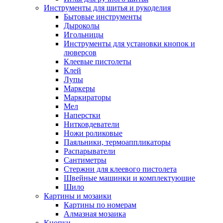
Инструменты для шитья и рукоделия
Бытовые инструменты
Дыроколы
Игольницы
Инструменты для установки кнопок и
люверсов
Клеевые пистолеты
Клей
Лупы
Маркеры
Маркираторы
Мел
Наперстки
Нитковдеватели
Ножи роликовые
Паяльники, термоаппликаторы
Распарыватели
Сантиметры
Стержни для клеевого пистолета
Швейные машинки и комплектующие
Шило
Картины и мозаики
Картины по номерам
Алмазная мозаика
Кнопки