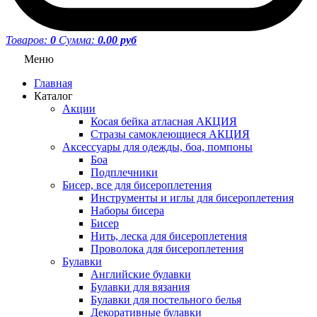
Товаров:
0
Сумма:
0.00 руб
Меню
Главная
Каталог
Акции
Косая бейка атласная АКЦИЯ
Стразы самоклеющиеся АКЦИЯ
Аксессуары для одежды, боа, помпоны
Боа
Подплечники
Бисер, все для бисероплетения
Инструменты и иглы для бисероплетения
Наборы бисера
Бисер
Нить, леска для бисероплетения
Проволока для бисероплетения
Булавки
Английские булавки
Булавки для вязания
Булавки для постельного белья
Декоративные булавки