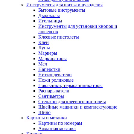
Инструменты для шитья и рукоделия
Бытовые инструменты
Дыроколы
Игольницы
Инструменты для установки кнопок и
люверсов
Клеевые пистолеты
Клей
Лупы
Маркеры
Маркираторы
Мел
Наперстки
Нитковдеватели
Ножи роликовые
Паяльники, термоаппликаторы
Распарыватели
Сантиметры
Стержни для клеевого пистолета
Швейные машинки и комплектующие
Шило
Картины и мозаики
Картины по номерам
Алмазная мозаика
Кнопки