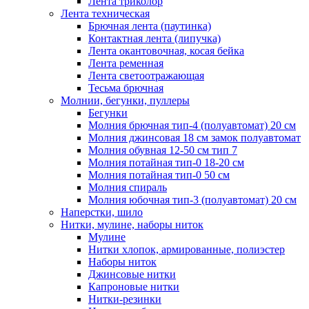
Лента триколор
Лента техническая
Брючная лента (паутинка)
Контактная лента (липучка)
Лента окантовочная, косая бейка
Лента ременная
Лента светоотражающая
Тесьма брючная
Молнии, бегунки, пуллеры
Бегунки
Молния брючная тип-4 (полуавтомат) 20 см
Молния джинсовая 18 см замок полуавтомат
Молния обувная 12-50 см тип 7
Молния потайная тип-0 18-20 см
Молния потайная тип-0 50 см
Молния спираль
Молния юбочная тип-3 (полуавтомат) 20 см
Наперстки, шило
Нитки, мулине, наборы ниток
Мулине
Нитки хлопок, армированные, полиэстер
Наборы ниток
Джинсовые нитки
Капроновые нитки
Нитки-резинки