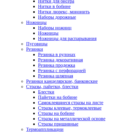
Нитки для бисера
Нитки в бобине
Нитки люрекс, мононить
Наборы дорожные
Ножницы
Наборы ножниц
Ножницы
Ножницы для распарывания
Пуговицы
Резинки
Резинка в рулонах
Резинка декоративная
Резинка продежка
Резинка с перфорацией
Резинка шляпная
Резинки канцелярские, банковские
Стразы, пайетки, блестки
Блестки
Пайетки на бобине
Самоклеящиеся стразы на листе
Стразы клеевые, термоклеевые
Стразы на бобине
Стразы на металлической основе
Стразы пришивные
Термоаппликации