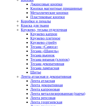
Джинсовые кнопки
Кнопки магнитные пришивные
Металлические кнопки
Пластиковые кнопки
Коробки и пеналы
Краска для ткани
Кружево, тесьма отделочная
Кружево капрон
Кружево плетеное
Кружево стрейч
Тесьма «Самоса»
Тесьма «Шанель»
Тесьма вьюнок
Тесьма вязаная (хлопок)
Тесьма декоративная
Тесьма лампасная
Шитье
Лента атласная и декоративная
Лента атласная
Лента декоративная
Лента капроновая
Лента металлизированная (парча)
Лента репсовая
Лента георгиевская