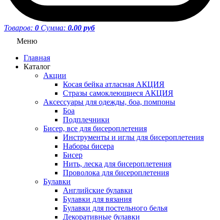
Товаров:
0
Сумма:
0.00 руб
Меню
Главная
Каталог
Акции
Косая бейка атласная АКЦИЯ
Стразы самоклеющиеся АКЦИЯ
Аксессуары для одежды, боа, помпоны
Боа
Подплечники
Бисер, все для бисероплетения
Инструменты и иглы для бисероплетения
Наборы бисера
Бисер
Нить, леска для бисероплетения
Проволока для бисероплетения
Булавки
Английские булавки
Булавки для вязания
Булавки для постельного белья
Декоративные булавки