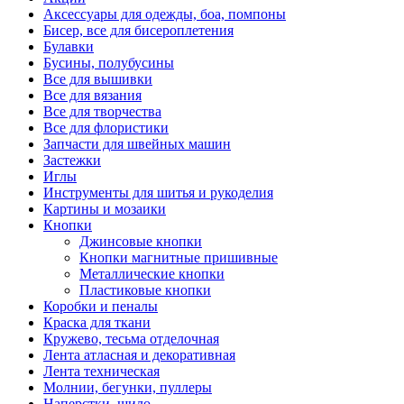
Аксессуары для одежды, боа, помпоны
Бисер, все для бисероплетения
Булавки
Бусины, полубусины
Все для вышивки
Все для вязания
Все для творчества
Все для флористики
Запчасти для швейных машин
Застежки
Иглы
Инструменты для шитья и рукоделия
Картины и мозаики
Кнопки
Джинсовые кнопки
Кнопки магнитные пришивные
Металлические кнопки
Пластиковые кнопки
Коробки и пеналы
Краска для ткани
Кружево, тесьма отделочная
Лента атласная и декоративная
Лента техническая
Молнии, бегунки, пуллеры
Наперстки, шило