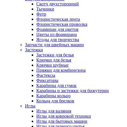
Скотч двухсторонний
Тычинки
Фетр
Флористическая лента
Флористическая проволка
Фоамиран для цветов
Цветы из фоамирана
Ягоды для творчества
Запчасти для швейных машин
Застежки
Застежки для белья
Крючки для белья
Крючки шубные
Пряжки для комбинезона
Фастексы
Фиксаторы
Карабины для сумок
Карабины и застежки для бижутерии
Карабины кольцо
Кольца для брелков
Иглы
Иглы для валяния
Иглы для ковровой техники
Иглы для бытовых машин
Иглы для ручного шитья