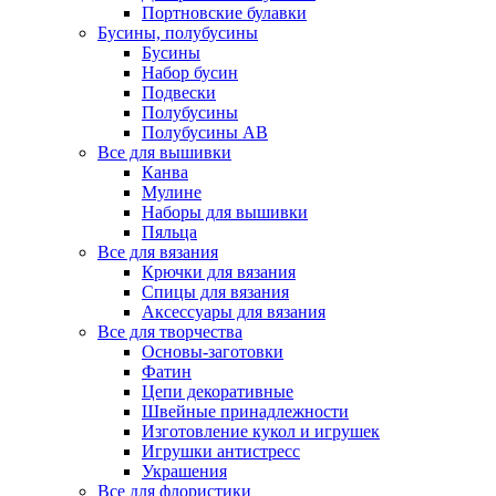
Портновские булавки
Бусины, полубусины
Бусины
Набор бусин
Подвески
Полубусины
Полубусины AB
Все для вышивки
Канва
Мулине
Наборы для вышивки
Пяльца
Все для вязания
Крючки для вязания
Спицы для вязания
Аксессуары для вязания
Все для творчества
Основы-заготовки
Фатин
Цепи декоративные
Швейные принадлежности
Изготовление кукол и игрушек
Игрушки антистресс
Украшения
Все для флористики