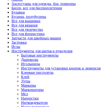
Аксессуары для одежды, боа, помпоны
Бисер, все для бисероплетения
Булавки
Бусины, полубусины
Все для вышивки
Все для вязания
Все для творчества
Все для флористики
Запчасти для швейных машин
Застежки
Иглы
Инструменты для шитья и рукоделия
Бытовые инструменты
Дыроколы
Игольницы
Инструменты для установки кнопок и люверсов
Клеевые пистолеты
Клей
Лупы
Маркеры
Маркираторы
Мел
Наперстки
Нитковдеватели
Ножи роликовые