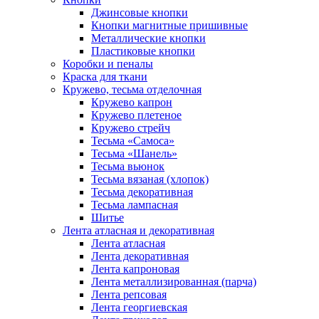
Джинсовые кнопки
Кнопки магнитные пришивные
Металлические кнопки
Пластиковые кнопки
Коробки и пеналы
Краска для ткани
Кружево, тесьма отделочная
Кружево капрон
Кружево плетеное
Кружево стрейч
Тесьма «Самоса»
Тесьма «Шанель»
Тесьма вьюнок
Тесьма вязаная (хлопок)
Тесьма декоративная
Тесьма лампасная
Шитье
Лента атласная и декоративная
Лента атласная
Лента декоративная
Лента капроновая
Лента металлизированная (парча)
Лента репсовая
Лента георгиевская