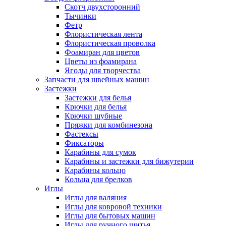
Скотч двухсторонний
Тычинки
Фетр
Флористическая лента
Флористическая проволка
Фоамиран для цветов
Цветы из фоамирана
Ягоды для творчества
Запчасти для швейных машин
Застежки
Застежки для белья
Крючки для белья
Крючки шубные
Пряжки для комбинезона
Фастексы
Фиксаторы
Карабины для сумок
Карабины и застежки для бижутерии
Карабины кольцо
Кольца для брелков
Иглы
Иглы для валяния
Иглы для ковровой техники
Иглы для бытовых машин
Иглы для ручного шитья