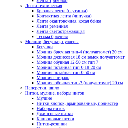
Лента триколор
Лента техническая
Брючная лента (паутинка)
Контактная лента (липучка)
Лента окантовочная, косая бейка
Лента ременная
Лента светоотражающая
Тесьма брючная
Молнии, бегунки, пуллеры
Бегунки
Молния брючная тип-4 (полуавтомат) 20 см
Молния джинсовая 18 см замок полуавтомат
Молния обувная 12-50 см тип 7
Молния потайная тип-0 18-20 см
Молния потайная тип-0 50 см
Молния спираль
Молния юбочная тип-3 (полуавтомат) 20 см
Наперстки, шило
Нитки, мулине, наборы ниток
Мулине
Нитки хлопок, армированные, полиэстер
Наборы ниток
Джинсовые нитки
Капроновые нитки
Нитки-резинки