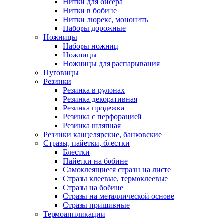
Нитки для бисера
Нитки в бобине
Нитки люрекс, мононить
Наборы дорожные
Ножницы
Наборы ножниц
Ножницы
Ножницы для распарывания
Пуговицы
Резинки
Резинка в рулонах
Резинка декоративная
Резинка продежка
Резинка с перфорацией
Резинка шляпная
Резинки канцелярские, банковские
Стразы, пайетки, блестки
Блестки
Пайетки на бобине
Самоклеящиеся стразы на листе
Стразы клеевые, термоклеевые
Стразы на бобине
Стразы на металлической основе
Стразы пришивные
Термоаппликации