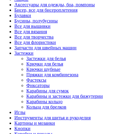
Аксессуары для одежды, боа, помпоны
Бисер, все для бисероплетения
Булавки
Бусины, полубусины
Все для вышивки
Все для вязания
Все для творчества
Все для флористики
Запчасти для швейных машин
Застежки
Застежки для белья
Крючки для белья
Крючки шубные
Пряжки для комбинезона
Фастексы
Фиксаторы
Карабины для сумок
Карабины и застежки для бижутерии
Карабины кольцо
Кольца для брелков
Иглы
Инструменты для шитья и рукоделия
Картины и мозаики
Кнопки
Коробки и пеналы