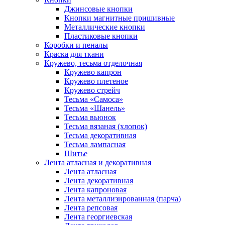
Джинсовые кнопки
Кнопки магнитные пришивные
Металлические кнопки
Пластиковые кнопки
Коробки и пеналы
Краска для ткани
Кружево, тесьма отделочная
Кружево капрон
Кружево плетеное
Кружево стрейч
Тесьма «Самоса»
Тесьма «Шанель»
Тесьма вьюнок
Тесьма вязаная (хлопок)
Тесьма декоративная
Тесьма лампасная
Шитье
Лента атласная и декоративная
Лента атласная
Лента декоративная
Лента капроновая
Лента металлизированная (парча)
Лента репсовая
Лента георгиевская