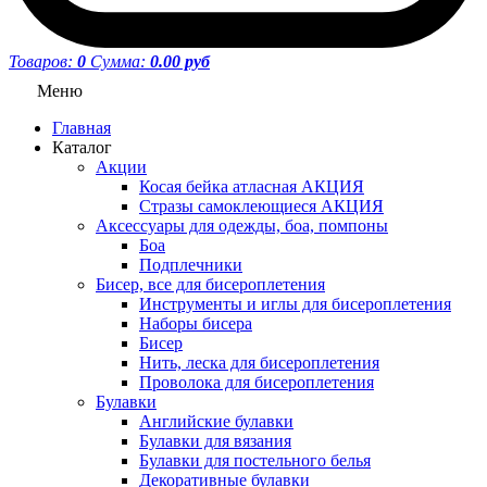
Товаров:
0
Сумма:
0.00 руб
Меню
Главная
Каталог
Акции
Косая бейка атласная АКЦИЯ
Стразы самоклеющиеся АКЦИЯ
Аксессуары для одежды, боа, помпоны
Боа
Подплечники
Бисер, все для бисероплетения
Инструменты и иглы для бисероплетения
Наборы бисера
Бисер
Нить, леска для бисероплетения
Проволока для бисероплетения
Булавки
Английские булавки
Булавки для вязания
Булавки для постельного белья
Декоративные булавки