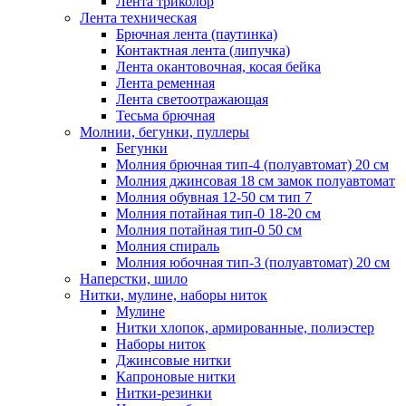
Лента триколор
Лента техническая
Брючная лента (паутинка)
Контактная лента (липучка)
Лента окантовочная, косая бейка
Лента ременная
Лента светоотражающая
Тесьма брючная
Молнии, бегунки, пуллеры
Бегунки
Молния брючная тип-4 (полуавтомат) 20 см
Молния джинсовая 18 см замок полуавтомат
Молния обувная 12-50 см тип 7
Молния потайная тип-0 18-20 см
Молния потайная тип-0 50 см
Молния спираль
Молния юбочная тип-3 (полуавтомат) 20 см
Наперстки, шило
Нитки, мулине, наборы ниток
Мулине
Нитки хлопок, армированные, полиэстер
Наборы ниток
Джинсовые нитки
Капроновые нитки
Нитки-резинки