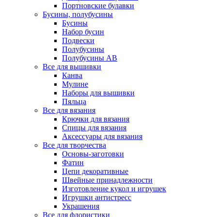
Портновские булавки
Бусины, полубусины
Бусины
Набор бусин
Подвески
Полубусины
Полубусины AB
Все для вышивки
Канва
Мулине
Наборы для вышивки
Пяльца
Все для вязания
Крючки для вязания
Спицы для вязания
Аксессуары для вязания
Все для творчества
Основы-заготовки
Фатин
Цепи декоративные
Швейные принадлежности
Изготовление кукол и игрушек
Игрушки антистресс
Украшения
Все для флористики