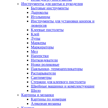
Инструменты для шитья и рукоделия
Бытовые инструменты
Дыроколы
Игольницы
Инструменты для установки кнопок и
люверсов
Клеевые пистолеты
Клей
Лупы
Маркеры
Маркираторы
Мел
Наперстки
Нитковдеватели
Ножи роликовые
Паяльники, термоаппликаторы
Распарыватели
Сантиметры
Стержни для клеевого пистолета
Швейные машинки и комплектующие
Шило
Картины и мозаики
Картины по номерам
Алмазная мозаика
Кнопки