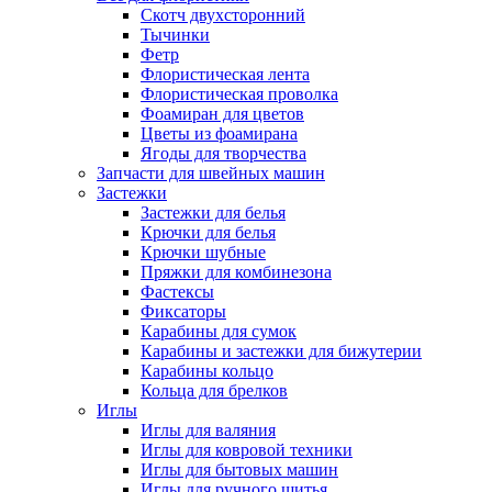
Скотч двухсторонний
Тычинки
Фетр
Флористическая лента
Флористическая проволка
Фоамиран для цветов
Цветы из фоамирана
Ягоды для творчества
Запчасти для швейных машин
Застежки
Застежки для белья
Крючки для белья
Крючки шубные
Пряжки для комбинезона
Фастексы
Фиксаторы
Карабины для сумок
Карабины и застежки для бижутерии
Карабины кольцо
Кольца для брелков
Иглы
Иглы для валяния
Иглы для ковровой техники
Иглы для бытовых машин
Иглы для ручного шитья