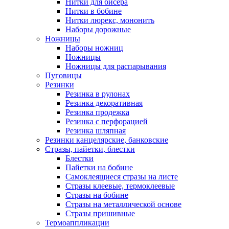
Нитки для бисера
Нитки в бобине
Нитки люрекс, мононить
Наборы дорожные
Ножницы
Наборы ножниц
Ножницы
Ножницы для распарывания
Пуговицы
Резинки
Резинка в рулонах
Резинка декоративная
Резинка продежка
Резинка с перфорацией
Резинка шляпная
Резинки канцелярские, банковские
Стразы, пайетки, блестки
Блестки
Пайетки на бобине
Самоклеящиеся стразы на листе
Стразы клеевые, термоклеевые
Стразы на бобине
Стразы на металлической основе
Стразы пришивные
Термоаппликации