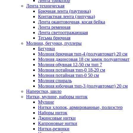
Лента триколор
Лента техническая
Брючная лента (паутинка)
Контактная лента (липучка)
Лента окантовочная, косая бейка
Лента ременная
Лента светоотражающая
Тесьма брючная
Молнии, бегунки, пуллеры
Бегунки
Молния брючная тип-4 (полуавтомат) 20 см
Молния джинсовая 18 см замок полуавтомат
Молния обувная 12-50 см тип 7
Молния потайная тип-0 18-20 см
Молния потайная тип-0 50 см
Молния спираль
Молния юбочная тип-3 (полуавтомат) 20 см
Наперстки, шило
Нитки, мулине, наборы ниток
Мулине
Нитки хлопок, армированные, полиэстер
Наборы ниток
Джинсовые нитки
Капроновые нитки
Нитки-резинки