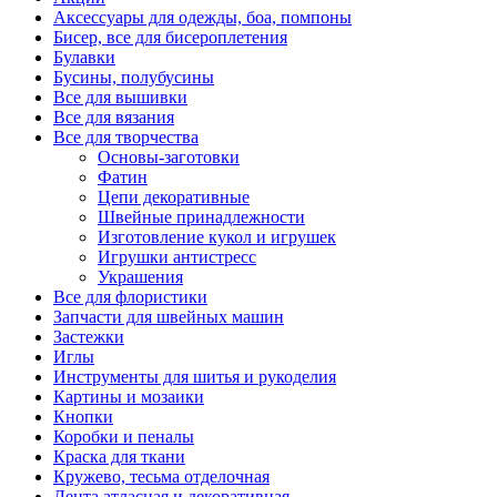
Аксессуары для одежды, боа, помпоны
Бисер, все для бисероплетения
Булавки
Бусины, полубусины
Все для вышивки
Все для вязания
Все для творчества
Основы-заготовки
Фатин
Цепи декоративные
Швейные принадлежности
Изготовление кукол и игрушек
Игрушки антистресс
Украшения
Все для флористики
Запчасти для швейных машин
Застежки
Иглы
Инструменты для шитья и рукоделия
Картины и мозаики
Кнопки
Коробки и пеналы
Краска для ткани
Кружево, тесьма отделочная
Лента атласная и декоративная