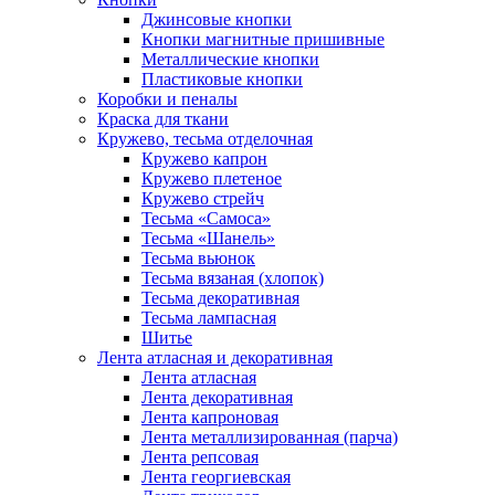
Джинсовые кнопки
Кнопки магнитные пришивные
Металлические кнопки
Пластиковые кнопки
Коробки и пеналы
Краска для ткани
Кружево, тесьма отделочная
Кружево капрон
Кружево плетеное
Кружево стрейч
Тесьма «Самоса»
Тесьма «Шанель»
Тесьма вьюнок
Тесьма вязаная (хлопок)
Тесьма декоративная
Тесьма лампасная
Шитье
Лента атласная и декоративная
Лента атласная
Лента декоративная
Лента капроновая
Лента металлизированная (парча)
Лента репсовая
Лента георгиевская