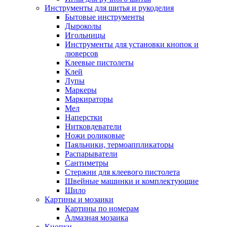
Инструменты для шитья и рукоделия
Бытовые инструменты
Дыроколы
Игольницы
Инструменты для установки кнопок и
люверсов
Клеевые пистолеты
Клей
Лупы
Маркеры
Маркираторы
Мел
Наперстки
Нитковдеватели
Ножи роликовые
Паяльники, термоаппликаторы
Распарыватели
Сантиметры
Стержни для клеевого пистолета
Швейные машинки и комплектующие
Шило
Картины и мозаики
Картины по номерам
Алмазная мозаика
Кнопки