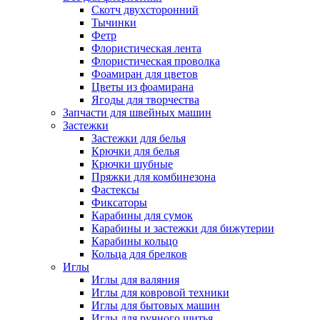
Скотч двухсторонний
Тычинки
Фетр
Флористическая лента
Флористическая проволка
Фоамиран для цветов
Цветы из фоамирана
Ягоды для творчества
Запчасти для швейных машин
Застежки
Застежки для белья
Крючки для белья
Крючки шубные
Пряжки для комбинезона
Фастексы
Фиксаторы
Карабины для сумок
Карабины и застежки для бижутерии
Карабины кольцо
Кольца для брелков
Иглы
Иглы для валяния
Иглы для ковровой техники
Иглы для бытовых машин
Иглы для ручного шитья