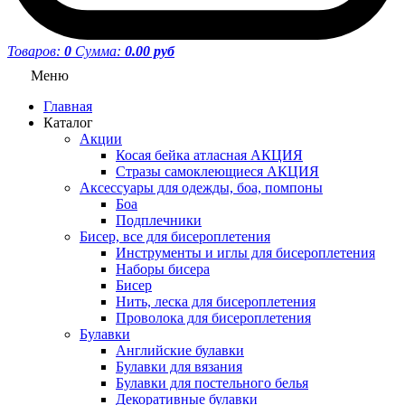
Товаров:
0
Сумма:
0.00 руб
Меню
Главная
Каталог
Акции
Косая бейка атласная АКЦИЯ
Стразы самоклеющиеся АКЦИЯ
Аксессуары для одежды, боа, помпоны
Боа
Подплечники
Бисер, все для бисероплетения
Инструменты и иглы для бисероплетения
Наборы бисера
Бисер
Нить, леска для бисероплетения
Проволока для бисероплетения
Булавки
Английские булавки
Булавки для вязания
Булавки для постельного белья
Декоративные булавки