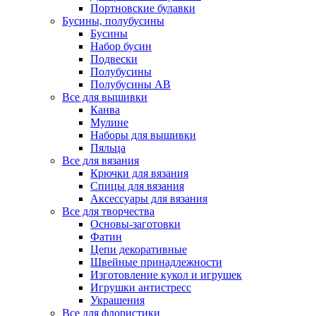
Портновские булавки
Бусины, полубусины
Бусины
Набор бусин
Подвески
Полубусины
Полубусины AB
Все для вышивки
Канва
Мулине
Наборы для вышивки
Пяльца
Все для вязания
Крючки для вязания
Спицы для вязания
Аксессуары для вязания
Все для творчества
Основы-заготовки
Фатин
Цепи декоративные
Швейные принадлежности
Изготовление кукол и игрушек
Игрушки антистресс
Украшения
Все для флористики