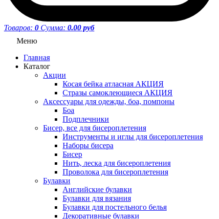
Товаров:
0
Сумма:
0.00 руб
Меню
Главная
Каталог
Акции
Косая бейка атласная АКЦИЯ
Стразы самоклеющиеся АКЦИЯ
Аксессуары для одежды, боа, помпоны
Боа
Подплечники
Бисер, все для бисероплетения
Инструменты и иглы для бисероплетения
Наборы бисера
Бисер
Нить, леска для бисероплетения
Проволока для бисероплетения
Булавки
Английские булавки
Булавки для вязания
Булавки для постельного белья
Декоративные булавки