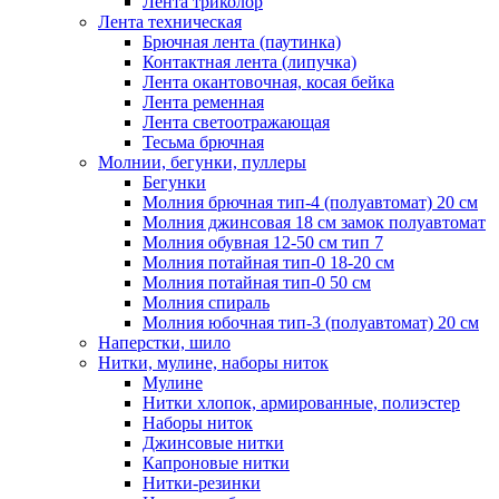
Лента триколор
Лента техническая
Брючная лента (паутинка)
Контактная лента (липучка)
Лента окантовочная, косая бейка
Лента ременная
Лента светоотражающая
Тесьма брючная
Молнии, бегунки, пуллеры
Бегунки
Молния брючная тип-4 (полуавтомат) 20 см
Молния джинсовая 18 см замок полуавтомат
Молния обувная 12-50 см тип 7
Молния потайная тип-0 18-20 см
Молния потайная тип-0 50 см
Молния спираль
Молния юбочная тип-3 (полуавтомат) 20 см
Наперстки, шило
Нитки, мулине, наборы ниток
Мулине
Нитки хлопок, армированные, полиэстер
Наборы ниток
Джинсовые нитки
Капроновые нитки
Нитки-резинки