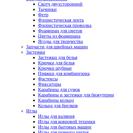
Скотч двухсторонний
Тычинки
Фетр
Флористическая лента
Флористическая проволка
Фоамиран для цветов
Цветы из фоамирана
Ягоды для творчества
Запчасти для швейных машин
Застежки
Застежки для белья
Крючки для белья
Крючки шубные
Пряжки для комбинезона
Фастексы
Фиксаторы
Карабины для сумок
Карабины и застежки для бижутерии
Карабины кольцо
Кольца для брелков
Иглы
Иглы для валяния
Иглы для ковровой техники
Иглы для бытовых машин
Иглы для ручного шитья