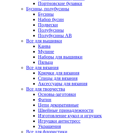
Портновские булавки
Бусины, полубусины
Бусины
Набор бусин
Подвески
Полубусины
Полубусины AB
Все для вышивки
Канва
Мулине
Наборы для вышивки
Пяльца
Все для вязания
Крючки для вязания
Спицы для вязания
Аксессуары для вязания
Все для творчества
Основы-заготовки
Фатин
Цепи декоративные
Швейные принадлежности
Изготовление кукол и игрушек
Игрушки антистресс
Украшения
Все для флористики