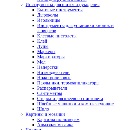
Инструменты для шитья и рукоделия
Бытовые инструменты
Дыроколы
Игольницы
Инструменты для установки кнопок и
люверсов
Клеевые пистолеты
Клей
Лупы
Маркеры
Маркираторы
Мел
Наперстки
Нитковдеватели
Ножи роликовые
Паяльники, термоаппликаторы
Распарыватели
Сантиметры
Стержни для клеевого пистолета
Швейные машинки и комплектующие
Шило
Картины и мозаики
Картины по номерам
Алмазная мозаика
Кнопки