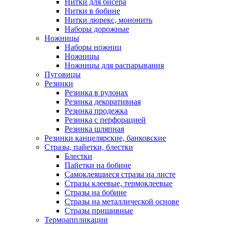
Нитки для бисера
Нитки в бобине
Нитки люрекс, мононить
Наборы дорожные
Ножницы
Наборы ножниц
Ножницы
Ножницы для распарывания
Пуговицы
Резинки
Резинка в рулонах
Резинка декоративная
Резинка продежка
Резинка с перфорацией
Резинка шляпная
Резинки канцелярские, банковские
Стразы, пайетки, блестки
Блестки
Пайетки на бобине
Самоклеящиеся стразы на листе
Стразы клеевые, термоклеевые
Стразы на бобине
Стразы на металлической основе
Стразы пришивные
Термоаппликации