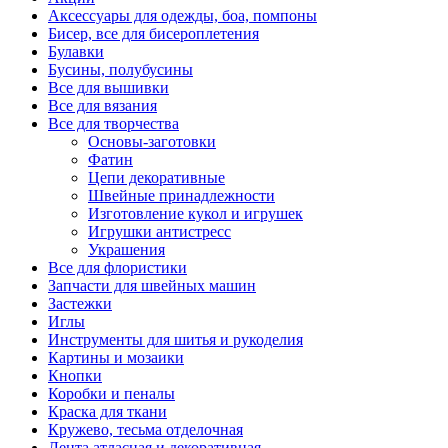
Аксессуары для одежды, боа, помпоны
Бисер, все для бисероплетения
Булавки
Бусины, полубусины
Все для вышивки
Все для вязания
Все для творчества
Основы-заготовки
Фатин
Цепи декоративные
Швейные принадлежности
Изготовление кукол и игрушек
Игрушки антистресс
Украшения
Все для флористики
Запчасти для швейных машин
Застежки
Иглы
Инструменты для шитья и рукоделия
Картины и мозаики
Кнопки
Коробки и пеналы
Краска для ткани
Кружево, тесьма отделочная
Лента атласная и декоративная