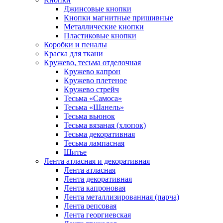
Джинсовые кнопки
Кнопки магнитные пришивные
Металлические кнопки
Пластиковые кнопки
Коробки и пеналы
Краска для ткани
Кружево, тесьма отделочная
Кружево капрон
Кружево плетеное
Кружево стрейч
Тесьма «Самоса»
Тесьма «Шанель»
Тесьма вьюнок
Тесьма вязаная (хлопок)
Тесьма декоративная
Тесьма лампасная
Шитье
Лента атласная и декоративная
Лента атласная
Лента декоративная
Лента капроновая
Лента металлизированная (парча)
Лента репсовая
Лента георгиевская