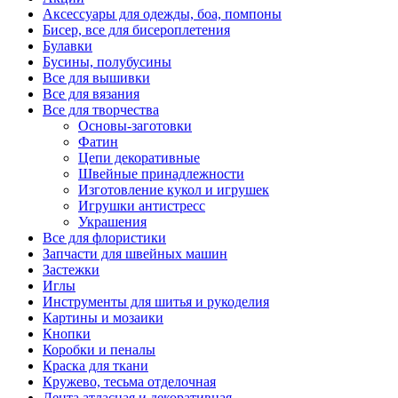
Аксессуары для одежды, боа, помпоны
Бисер, все для бисероплетения
Булавки
Бусины, полубусины
Все для вышивки
Все для вязания
Все для творчества
Основы-заготовки
Фатин
Цепи декоративные
Швейные принадлежности
Изготовление кукол и игрушек
Игрушки антистресс
Украшения
Все для флористики
Запчасти для швейных машин
Застежки
Иглы
Инструменты для шитья и рукоделия
Картины и мозаики
Кнопки
Коробки и пеналы
Краска для ткани
Кружево, тесьма отделочная
Лента атласная и декоративная