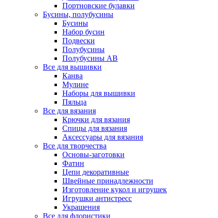
Портновские булавки
Бусины, полубусины
Бусины
Набор бусин
Подвески
Полубусины
Полубусины AB
Все для вышивки
Канва
Мулине
Наборы для вышивки
Пяльца
Все для вязания
Крючки для вязания
Спицы для вязания
Аксессуары для вязания
Все для творчества
Основы-заготовки
Фатин
Цепи декоративные
Швейные принадлежности
Изготовление кукол и игрушек
Игрушки антистресс
Украшения
Все для флористики