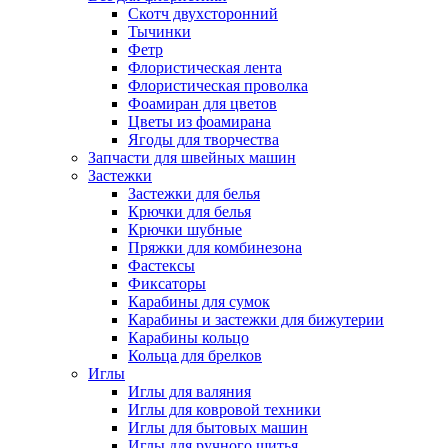
Скотч двухсторонний
Тычинки
Фетр
Флористическая лента
Флористическая проволка
Фоамиран для цветов
Цветы из фоамирана
Ягоды для творчества
Запчасти для швейных машин
Застежки
Застежки для белья
Крючки для белья
Крючки шубные
Пряжки для комбинезона
Фастексы
Фиксаторы
Карабины для сумок
Карабины и застежки для бижутерии
Карабины кольцо
Кольца для брелков
Иглы
Иглы для валяния
Иглы для ковровой техники
Иглы для бытовых машин
Иглы для ручного шитья