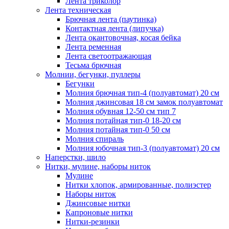
Лента триколор
Лента техническая
Брючная лента (паутинка)
Контактная лента (липучка)
Лента окантовочная, косая бейка
Лента ременная
Лента светоотражающая
Тесьма брючная
Молнии, бегунки, пуллеры
Бегунки
Молния брючная тип-4 (полуавтомат) 20 см
Молния джинсовая 18 см замок полуавтомат
Молния обувная 12-50 см тип 7
Молния потайная тип-0 18-20 см
Молния потайная тип-0 50 см
Молния спираль
Молния юбочная тип-3 (полуавтомат) 20 см
Наперстки, шило
Нитки, мулине, наборы ниток
Мулине
Нитки хлопок, армированные, полиэстер
Наборы ниток
Джинсовые нитки
Капроновые нитки
Нитки-резинки