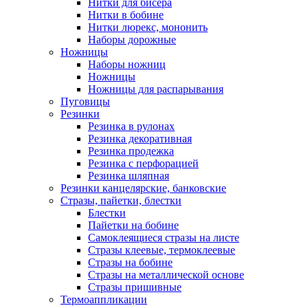
Нитки для бисера
Нитки в бобине
Нитки люрекс, мононить
Наборы дорожные
Ножницы
Наборы ножниц
Ножницы
Ножницы для распарывания
Пуговицы
Резинки
Резинка в рулонах
Резинка декоративная
Резинка продежка
Резинка с перфорацией
Резинка шляпная
Резинки канцелярские, банковские
Стразы, пайетки, блестки
Блестки
Пайетки на бобине
Самоклеящиеся стразы на листе
Стразы клеевые, термоклеевые
Стразы на бобине
Стразы на металлической основе
Стразы пришивные
Термоаппликации