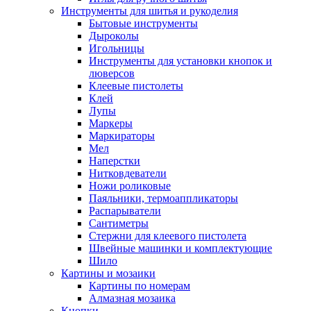
Инструменты для шитья и рукоделия
Бытовые инструменты
Дыроколы
Игольницы
Инструменты для установки кнопок и
люверсов
Клеевые пистолеты
Клей
Лупы
Маркеры
Маркираторы
Мел
Наперстки
Нитковдеватели
Ножи роликовые
Паяльники, термоаппликаторы
Распарыватели
Сантиметры
Стержни для клеевого пистолета
Швейные машинки и комплектующие
Шило
Картины и мозаики
Картины по номерам
Алмазная мозаика
Кнопки