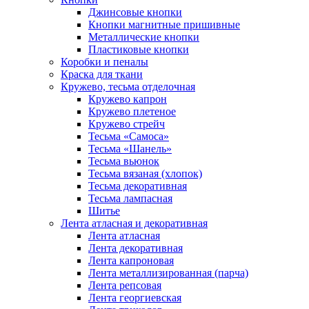
Джинсовые кнопки
Кнопки магнитные пришивные
Металлические кнопки
Пластиковые кнопки
Коробки и пеналы
Краска для ткани
Кружево, тесьма отделочная
Кружево капрон
Кружево плетеное
Кружево стрейч
Тесьма «Самоса»
Тесьма «Шанель»
Тесьма вьюнок
Тесьма вязаная (хлопок)
Тесьма декоративная
Тесьма лампасная
Шитье
Лента атласная и декоративная
Лента атласная
Лента декоративная
Лента капроновая
Лента металлизированная (парча)
Лента репсовая
Лента георгиевская