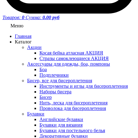
Товаров:
0
Сумма:
0.00 руб
Меню
Главная
Каталог
Акции
Косая бейка атласная АКЦИЯ
Стразы самоклеющиеся АКЦИЯ
Аксессуары для одежды, боа, помпоны
Боа
Подплечники
Бисер, все для бисероплетения
Инструменты и иглы для бисероплетения
Наборы бисера
Бисер
Нить, леска для бисероплетения
Проволока для бисероплетения
Булавки
Английские булавки
Булавки для вязания
Булавки для постельного белья
Декоративные булавки